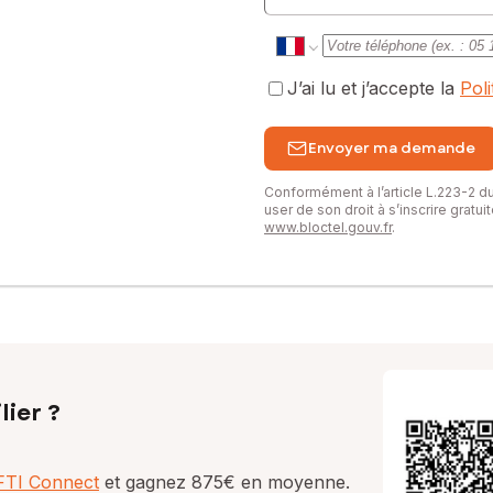
J’ai lu et j’accepte la
Pol
Envoyer ma demande
Conformément à l’article L.223-2 
user de son droit à s’inscrire gratu
www.bloctel.gouv.fr
.
lier ?
AFTI Connect
et gagnez 875€ en moyenne.