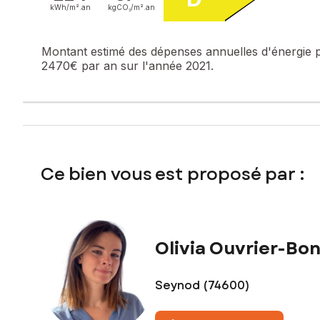
kWh/m².
an
kgCO₂/m².
an
Prix de vente honoraires d'agence inclus : 399 000 €
Prix de vente hors honoraires d'agence : 387 000 €
Montant estimé des dépenses annuelles d'énergie 
Honoraires charge acquéreur : 12 000 € soit 3,1 % TTC de 
2470€ par an sur l'année 2021.
Contactez votre conseiller SAFTI : Olivia OUVRIER-BONNAZ,
102650413
Ce bien vous est proposé par :
Olivia Ouvrier-Bo
Seynod (74600)