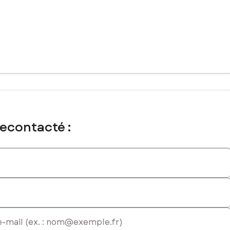
 Agent commercial immatriculé au RSAC de ANNECY sous le numéro
recontacté :