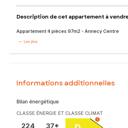
Description de cet appartement à vendre
Appartement 4 pièces 97m2 - Annecy Centre
À proximité immédiate du centre-ville d’Annecy et de la 
Lire plus
transports et de toutes les commodités.
Situé au 1er étage d’une copropriété avec ascenseur, il of
une disposant également d’un accès extérieur, une salle d
L’appartement nécessite des travaux de rénovation, offrant
Informations additionnelles
Une cave complète ce bien et un garage peut également ê
Grâce à sa surface généreuse, son potentiel et sa situation
Bilan énergétique
Le bien comprend 2 lots, et il est situé dans une copropri
CLASSE ÉNERGIE ET CLASSE CLIMAT
pas l'objet d'une procédure citée à l'article L. 721-1 du cod
i
224
37*
D
Les informations sur les risques auxquels ce bien est expo