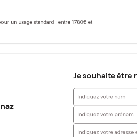
pour un usage standard :
entre 1780€ et
la valeur du bien hors honoraires
 Tél. : 0782885936, E-mail : olivia.ouvrier-bonnaz@safti.fr - EI -
Je souhaite être 
Indiquez votre nom
nnaz
Indiquez votre prénom
E-mail