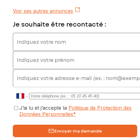
Prix de vente : 55 000 €
Voir ses autres annonces
Honoraires charge vendeur
Je souhaite être recontacté :
Contactez votre conseiller SAFTI : Jean-Pierre SÉMEILLON,
Tél. : 0620196526, E-mail : jeanpierre.semeillon@safti.fr - EI -
Indiquez votre nom
Agent commercial immatriculé au RSAC de AGEN sous le
numéro 403 409 105
Indiquez votre prénom
E-mail
J’ai lu et j’accepte la
Politique de Protection des
Données Personnelles
*
Envoyer ma demande