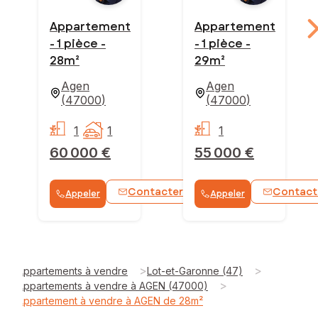
Appartement
Appartement
- 1 pièce -
- 1 pièce -
28m²
29m²
Agen
Agen
(
47000
)
(
47000
)
1
1
1
60 000 €
55 000 €
Contacter
Contact
Appeler
Appeler
WhatsApp
>
>
Appartements à vendre
Lot-et-Garonne (47)
>
Appartements à vendre à AGEN (47000)
Appartement à vendre à AGEN de 28m²