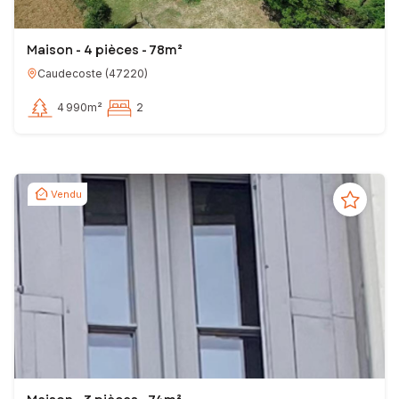
Maison - 4 pièces - 78m²
Caudecoste
(
47220
)
4 990m²
2
Vendu