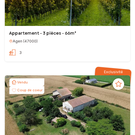
Appartement - 3 pièces - 66m²
Agen
(
47000
)
3
Exclusivité
Vendu
Coup de coeur