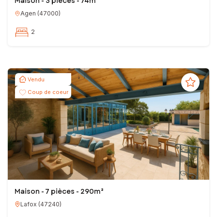
Maison - 3 pièces - 74m²
Agen
(
47000
)
2
Vendu
Coup de coeur
Maison - 7 pièces - 290m²
Lafox
(
47240
)