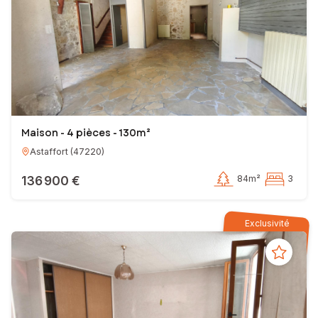
Maison - 4 pièces - 130m²
Astaffort
(
47220
)
136 900 €
84m²
3
Exclusivité