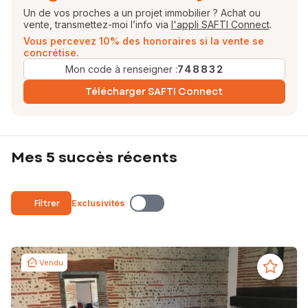
Un de vos proches a un projet immobilier ? Achat ou
vente, transmettez-moi l’info via
l'appli SAFTI Connect
.
Vous percevez 10% des honoraires si la vente se
concrétise.
Mon code à renseigner :
748832
Télécharger SAFTI Connect
Mes 5 succès récents
Filtrer
Exclusivités
Vendu