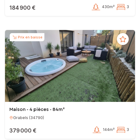
184 900 €
430m²
3
Prix en baisse
Maison - 4 pièces - 84m²
Grabels
(
34790
)
379 000 €
144m²
3