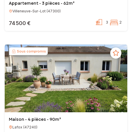
Appartement - 3 pièces - 62m²
Villeneuve-Sur-Lot
(
47300
)
74 500 €
3
2
Sous compromis
Maison - 4 pièces - 90m²
Lafox
(
47240
)