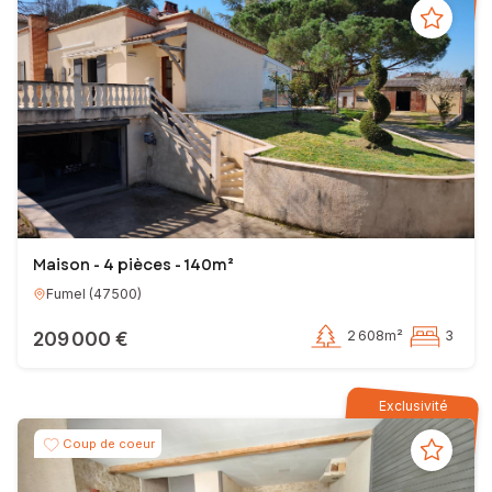
Maison - 4 pièces - 140m²
Fumel
(
47500
)
209 000 €
2 608m²
3
Exclusivité
Coup de coeur