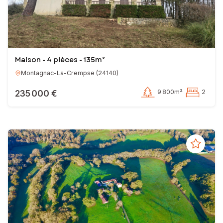
Mon objectif est de faire de votre projet immobilier une expérience
sereine et réussie. N'hésitez pas à me contacter, je serais ravi
d'échanger avec vous sur votre projet !
Votre conseiller en immobilier SAFTI
Maison - 4 pièces - 135m²
EI - Agent commercial - 921 433 264 RSAC AGEN
Montagnac-La-Crempse
(
24140
)
235 000 €
9 800m²
2