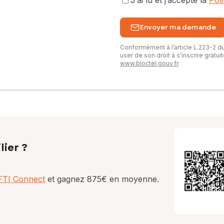
J’ai lu et j’accepte la
Pol
Envoyer ma demande
Conformément à l’article L.223-2 
user de son droit à s’inscrire gratu
www.bloctel.gouv.fr
.
lier ?
AFTI Connect
et gagnez 875€ en moyenne.