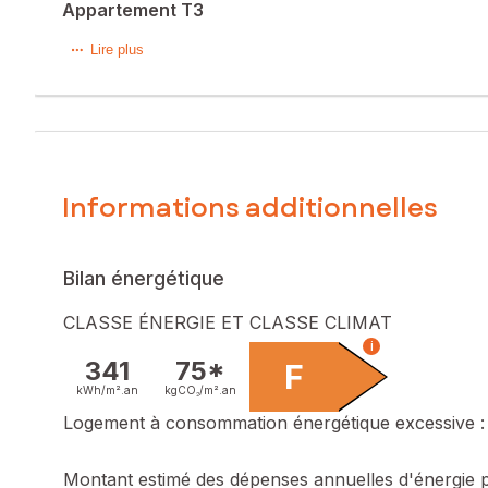
Appartement T3
Situé dans la charmante commune de Villeneuve-sur-Lot (4
Lire plus
séduit par son ambiance conviviale, ses nombreux commerces
d'une accessibilité aisée aux transports en commun et aux é
D'une surface habitable de 62 m², cet appartement T3 à V
lumineuses et fonctionnelles, propices à la vie en famille
d'un quartier vivant et animé. Un véritable atout pour qui re
Informations additionnelles
Le bien comprend 1 lot, et il est situé dans une copropriét
l'objet d'une procédure citée à l'article L. 721-1 du code de 
Bilan énergétique
Les informations sur les risques auxquels ce bien est expo
CLASSE ÉNERGIE ET CLASSE CLIMAT
Prix de vente : 74 500 €
i
Honoraires charge vendeur
341
75*
F
kWh/m².
an
kgCO₂/m².
an
Contactez votre conseiller SAFTI : Yannick CONGE, Tél. : 
Logement à consommation énergétique excessive : 
Montant estimé des dépenses annuelles d'énergie 