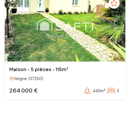
Maison - 5 pièces - 115m²
Veigne
(
37250
)
264 000 €
445m²
3