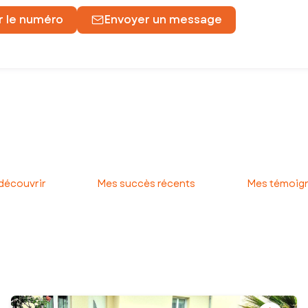
r le numéro
Envoyer un message
imation jusqu’à la signature définitive chez le notaire.
 découvrir
Mes succès récents
Mes témoign
 faire gagner du temps.
le !