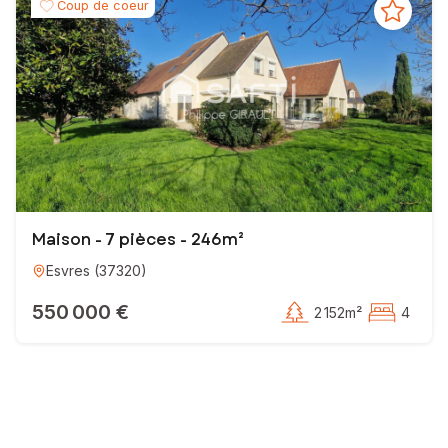
Coup de coeur
Maison - 7 pièces - 246m²
Esvres
(
37320
)
550 000 €
2 152m²
4