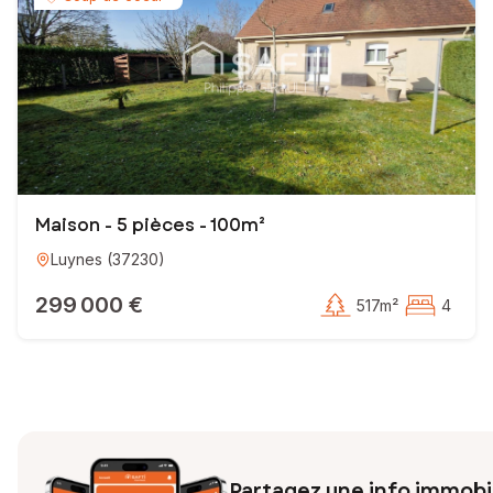
Maison - 5 pièces - 100m²
Luynes
(
37230
)
299 000 €
517m²
4
Partagez une info immobil