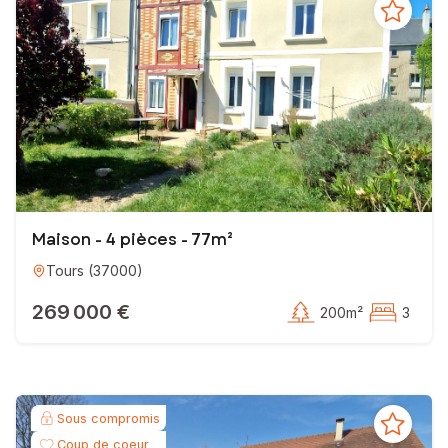
Maison - 4 pièces - 77m²
Tours
(
37000
)
269 000 €
200m²
3
Sous compromis
Coup de coeur