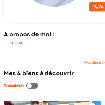
Voi
A propos de moi :
Bienvenue sur mon mini-site SAFTI !
Lire plus
Vous avez un projet de vente ou d’achat immobilier ?
Je vous accompagne de manière simple, claire et efficace, de l’est
Mes biens à
Mon objectif : sécuriser votre projet, optimiser votre prix et vous
Mes 4 biens à découvrir
Contactez-moi pour en parler et avancer concrètement ensemb
Exclusivités
EI - Agent commercial - 788 967 024 RSAC TOURS