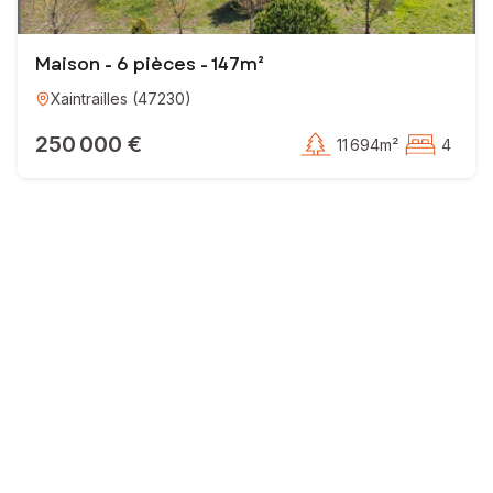
Maison - 6 pièces - 147m²
Xaintrailles
(
47230
)
250 000 €
11 694m²
4