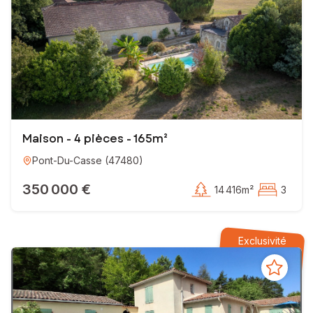
Maison - 4 pièces - 165m²
Pont-Du-Casse
(
47480
)
350 000 €
14 416m²
3
Exclusivité