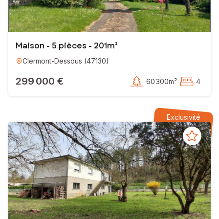
Maison - 5 pièces - 201m²
Clermont-Dessous
(
47130
)
299 000 €
60 300m²
4
Exclusivité