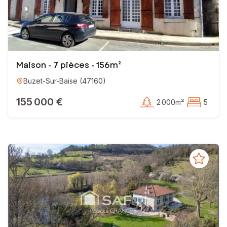
Maison - 7 pièces - 156m²
Buzet-Sur-Baise
(
47160
)
155 000 €
2 000m²
5