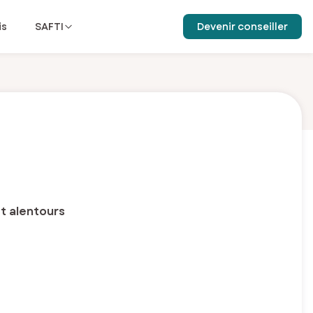
is
SAFTI
Devenir conseiller
t alentours