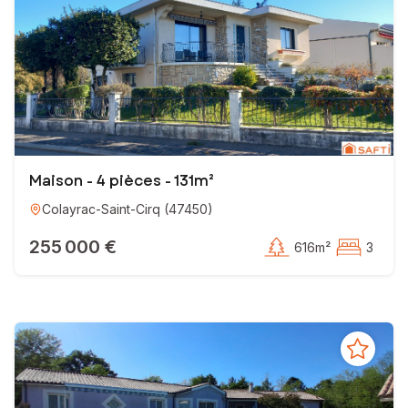
Maison - 4 pièces - 131m²
Colayrac-Saint-Cirq
(
47450
)
255 000 €
616m²
3