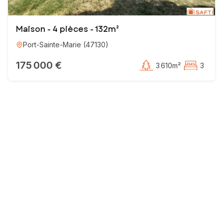
Maison - 4 pièces - 132m²
Port-Sainte-Marie
(
47130
)
175 000 €
3 610m²
3