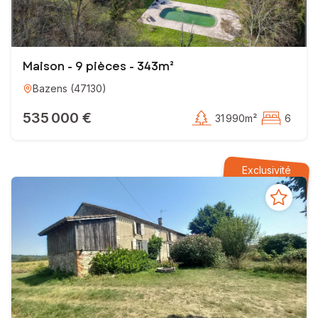
Maison - 9 pièces - 343m²
Bazens
(
47130
)
535 000 €
31 990m²
6
Exclusivité