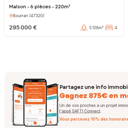
Maison - 6 pièces - 220m²
Bourran
(
47320
)
295 000 €
5 126m²
4
Partagez une info immobil
Gagnez 875€ en m
Un de vos proches a un projet immobi
l'appli SAFTI Connect
.
Vous percevez 10% des honoraires