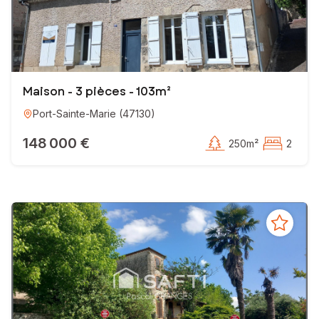
Maison - 3 pièces - 103m²
Port-Sainte-Marie
(
47130
)
148 000 €
250m²
2