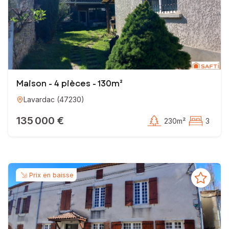
Maison - 4 pièces - 130m²
Lavardac
(
47230
)
135 000 €
230m²
3
Prix en baisse