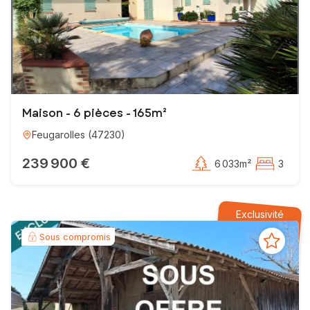
Maison - 6 pièces - 165m²
Feugarolles
(
47230
)
239 900 €
6 033m²
3
Exclusivité
Sous compromis