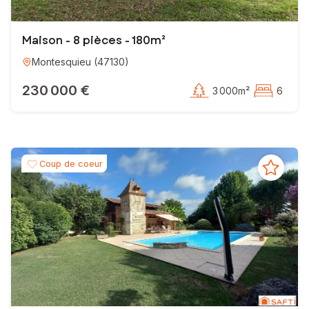
Maison - 8 pièces - 180m²
Montesquieu
(
47130
)
230 000 €
3 000m²
6
Coup de coeur