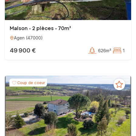
Maison - 2 pièces - 70m²
Agen
(
47000
)
49 900 €
626m²
1
Coup de coeur