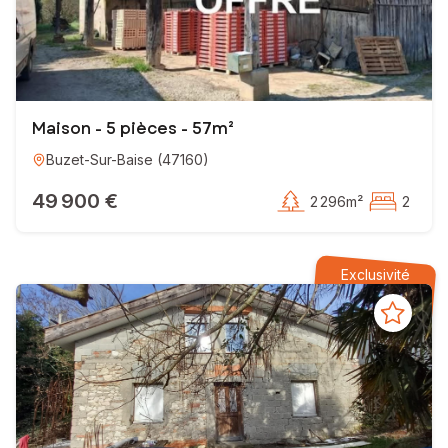
Maison - 5 pièces - 57m²
Buzet-Sur-Baise
(
47160
)
49 900 €
2 296m²
2
Exclusivité