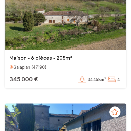
Maison - 6 pièces - 205m²
Galapian
(
47190
)
345 000 €
34 458m²
4