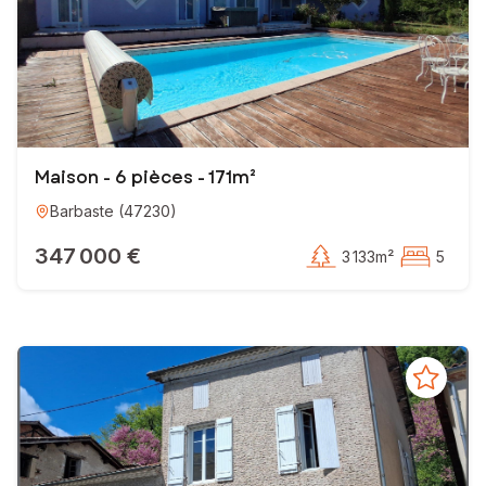
Maison - 6 pièces - 171m²
Barbaste
(
47230
)
347 000 €
3 133m²
5