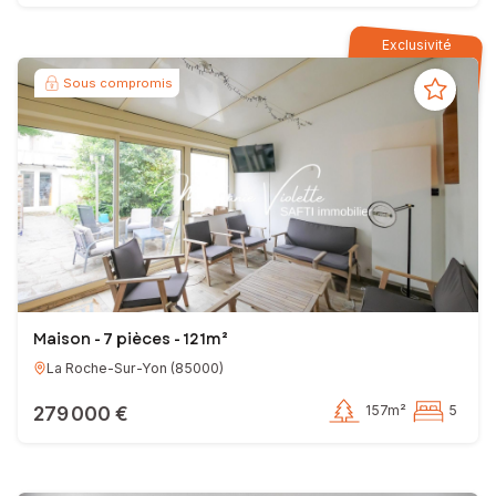
Exclusivité
Sous compromis
Maison - 7 pièces - 121m²
La Roche-Sur-Yon
(
85000
)
279 000 €
157m²
5