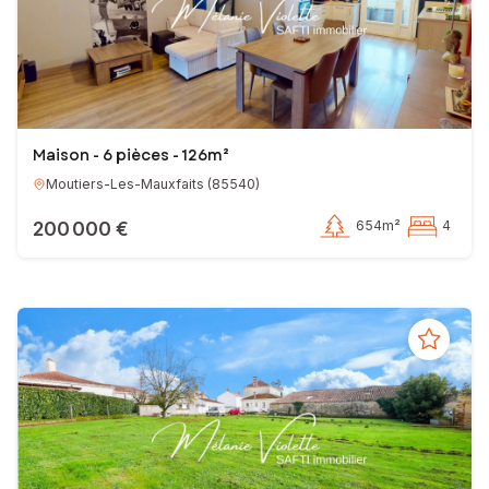
Maison - 6 pièces - 126m²
Moutiers-Les-Mauxfaits
(
85540
)
200 000 €
654m²
4