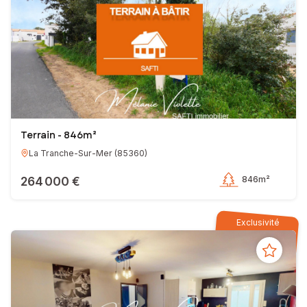
Terrain - 846m²
La Tranche-Sur-Mer
(
85360
)
264 000 €
846m²
Exclusivité