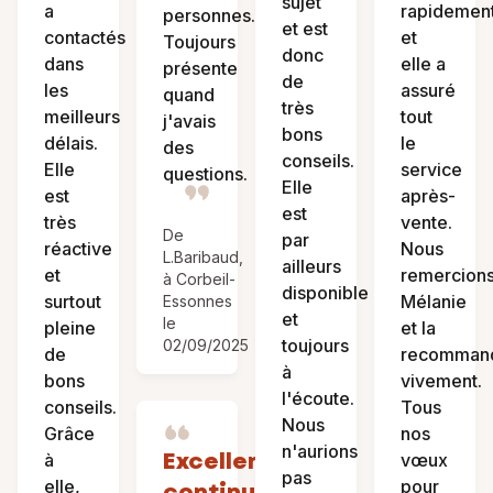
sujet
a
rapidemen
personnes.
et est
contactés
et
Toujours
donc
dans
elle a
présente
de
les
assuré
quand
très
meilleurs
tout
j'avais
bons
délais.
le
des
conseils.
Elle
service
questions.
Elle
est
après-
est
très
vente.
De
par
réactive
Nous
L.Baribaud,
ailleurs
et
remercion
à Corbeil-
disponible
surtout
Mélanie
Essonnes
et
le
pleine
et la
toujours
02/09/2025
de
recomman
à
bons
vivement.
l'écoute.
conseils.
Tous
Nous
Grâce
nos
n'aurions
Excellente
à
vœux
pas
elle,
pour
continuation