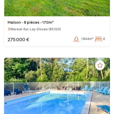
Maison - 8 pièces - 170m²
Mareuil-Sur-Lay-Dissais
(
85320
)
275 000 €
1 844m²
6