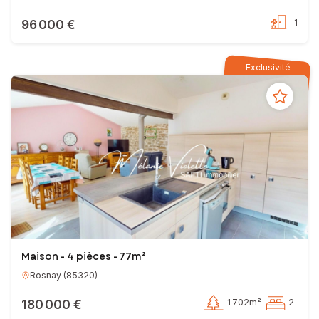
96 000 €
1
Exclusivité
Maison - 4 pièces - 77m²
Rosnay
(
85320
)
180 000 €
1 702m²
2