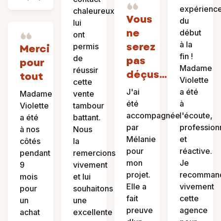
expérienc
chaleureux
Vous
du
lui
ne
début
ont
à la
serez
permis
Merci
fin !
de
pas
pour
Madame
réussir
déçus...
tout
Violette
cette
J'ai
a été
Madame
vente
été
à
Violette
tambour
accompagnée
l'écoute,
a été
battant.
par
profession
à nos
Nous
Mélanie
et
côtés
la
pour
réactive.
pendant
remercions
mon
Je
9
vivement
projet.
recomman
mois
et lui
Elle a
vivement
pour
souhaitons
fait
cette
un
une
preuve
agence
achat
excellente