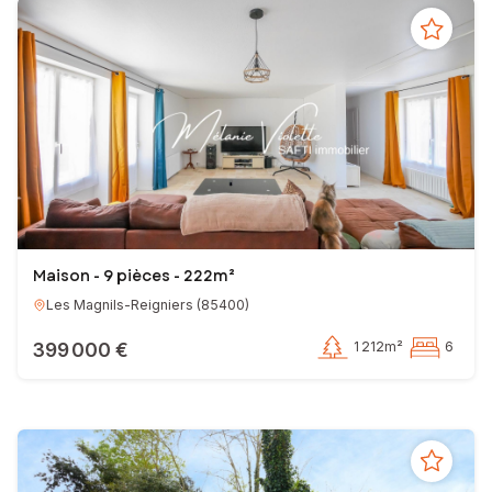
Maison - 9 pièces - 222m²
Les Magnils-Reigniers
(
85400
)
399 000 €
1 212m²
6