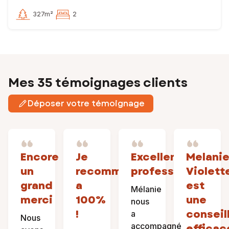
327m²
2
Mes 35 témoignages clients
Déposer votre témoignage
Encore
Je
Excellente
Melani
un
recommande
professionnelle.
Violett
grand
a
est
Mélanie
merci
100%
une
nous
!
conseil
a
Nous
accompagné
efficac