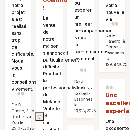
pu
notre
votre
!
espérer
projet
nouvelle
un
La
s'est
vie !
meilleur
vente
réalisé
accompagnement.
de
sans
De M.
Nous
notre
trop
Hamard, à
la
maison
de
Corbeil-
recommandons
s'annonçait
Essonnes
difficultés.
vivement
le
particulièrement
Nous
19/08/2025
!
difficile.
vous
Pourtant,
la
le
conseillons
De J.
professionnalisme
Charles, à
vivement.
Corbeil-
Une
de
Essonnes
Mélanie
excelle
De D.
le
Violette
expérie
Guerin, à La
19/08/2025
et
Roche-sur-
Une
son
Yon le
excellente
25/07/2026
contact