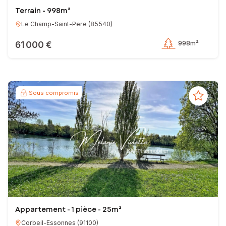
Terrain - 998m²
Le Champ-Saint-Pere
(
85540
)
61 000 €
998m²
Sous compromis
Appartement - 1 pièce - 25m²
Corbeil-Essonnes
(
91100
)