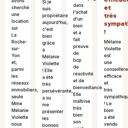
avons
Si je
dans
et
cherché
suis
l'achat
une
très
propriétaire
d'un
location
aujourd'hui,
sympat
bien
sur
c'est
!
et a
La
bien
fait
Roche-
Mélanie
grâce
preuve
sur-
Violette
à
de
Yon
est
Mélanie
bcp
et,
une
Violette
de
parmi
conseillère
! Elle
réactivité
les
efficace
a été
et de
réseaux
et
très
bienveillance.
immobiliers,
très
persévérante,
Elle
seule
sympathiq
a su
maîtrise
Mme
! Le
me
très
Mélanie
bien
présenter
bien
Violette
a été
les
son
nous
vendu
bonnes