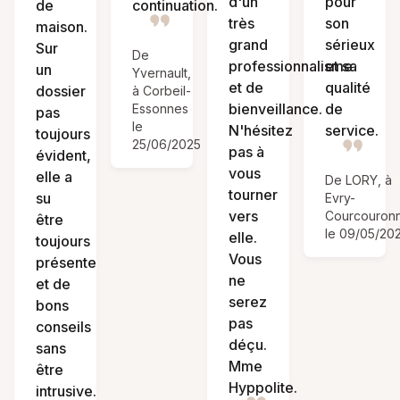
d'un
pour
de
continuation.
très
son
maison.
grand
sérieux
Sur
De
professionnalisme
et sa
un
Yvernault,
et de
qualité
dossier
à Corbeil-
bienveillance.
de
Essonnes
pas
le
N'hésitez
service.
toujours
25/06/2025
pas à
évident,
vous
elle a
De LORY, à
tourner
su
Evry-
vers
Courcouron
être
le 09/05/20
elle.
toujours
Vous
présente
ne
et de
serez
bons
pas
conseils
déçu.
sans
Mme
être
Hyppolite.
intrusive.