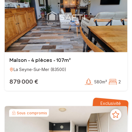
Maison - 4 pièces - 107m²
La Seyne-Sur-Mer
(
83500
)
879 000 €
580m²
2
Exclusivité
Sous compromis