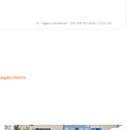
EI - Agent commercial - 330 198 631 RSAC TOULON
ages clients
transaction immobilière se déroule en toute sérénité.
quelques années, j’en fait partie.