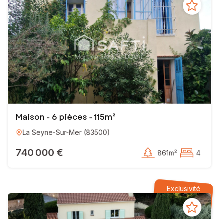
Maison - 6 pièces - 115m²
La Seyne-Sur-Mer
(
83500
)
740 000 €
861m²
4
Exclusivité