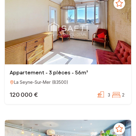
Votre confiance est ma plus belle des récompenses !
N’hésitez pas à me contacter, votre projet sera notre projet
A très bientôt
Martine SAMOU-DUVAL SAFTI IMMOBILIER
Appartement - 3 pièces - 56m²
EI - Agent commercial - 330 198 631 RSAC TOULON
La Seyne-Sur-Mer
(
83500
)
120 000 €
3
2