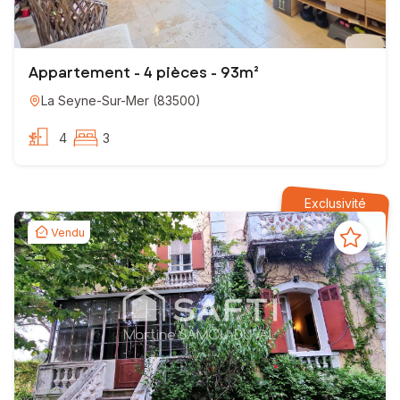
Appartement - 4 pièces - 93m²
La Seyne-Sur-Mer
(
83500
)
4
3
Exclusivité
Vendu