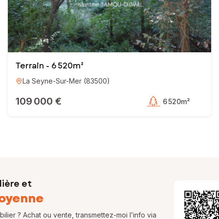
Terrain - 6 520m²
La Seyne-Sur-Mer
(
83500
)
109 000 €
6 520m²
ière et
oyenne
lier ? Achat ou vente, transmettez-moi l’info via