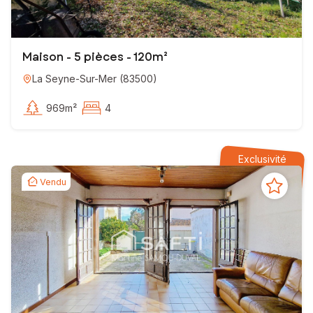
Maison - 5 pièces - 120m²
La Seyne-Sur-Mer
(
83500
)
969m²
4
Exclusivité
Vendu