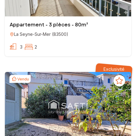
Appartement - 3 pièces - 80m²
La Seyne-Sur-Mer
(
83500
)
3
2
Exclusivité
Vendu