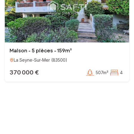
Maison - 5 pièces - 159m²
La Seyne-Sur-Mer
(
83500
)
370 000 €
507m²
4