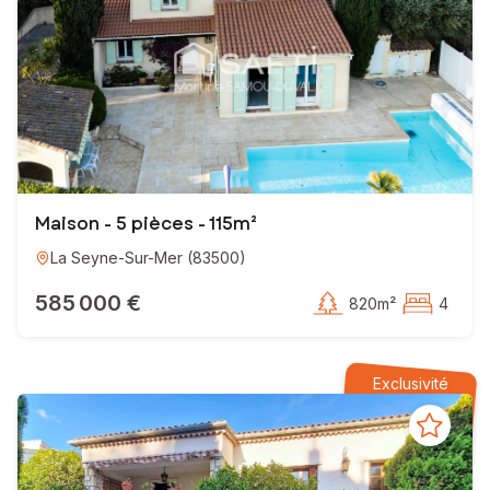
Maison - 5 pièces - 115m²
La Seyne-Sur-Mer
(
83500
)
585 000 €
820m²
4
Exclusivité