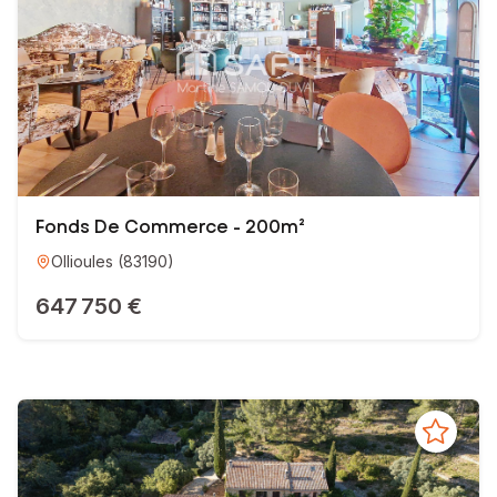
Fonds De Commerce - 200m²
Ollioules
(
83190
)
647 750 €