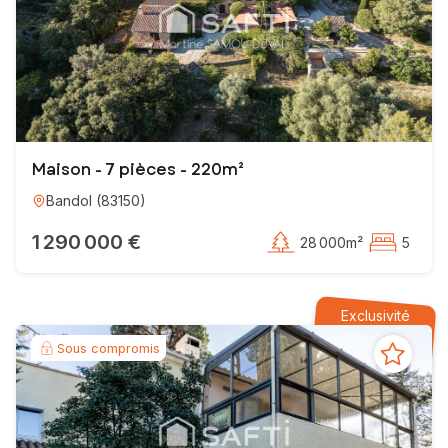
Maison - 7 pièces - 220m²
Bandol
(
83150
)
1 290 000 €
28 000m²
5
Exclusivité
Sous compromis