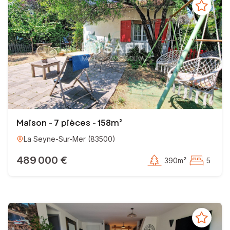
, ensemble réalisons votre rêve.
Maison - 7 pièces - 158m²
La Seyne-Sur-Mer
(
83500
)
489 000 €
390m²
5