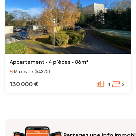
Appartement - 4 pièces - 86m²
Maxeville
(
54320
)
130 000 €
4
2
Partagez une info immobil