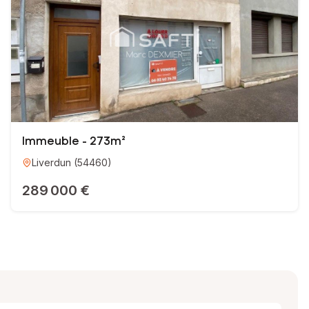
Immeuble - 273m²
Liverdun
(
54460
)
289 000 €