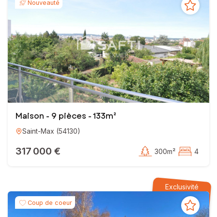
Nouveauté
EI - Agent commercial - 410 732 044 RSAC NANCY
Maison - 9 pièces - 133m²
Saint-Max
(
54130
)
317 000 €
300m²
4
Exclusivité
Coup de coeur