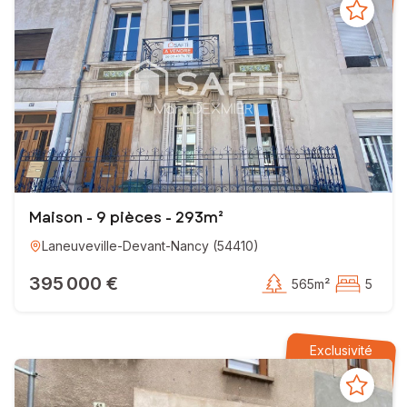
Maison - 9 pièces - 293m²
Laneuveville-Devant-Nancy
(
54410
)
395 000 €
565m²
5
Exclusivité