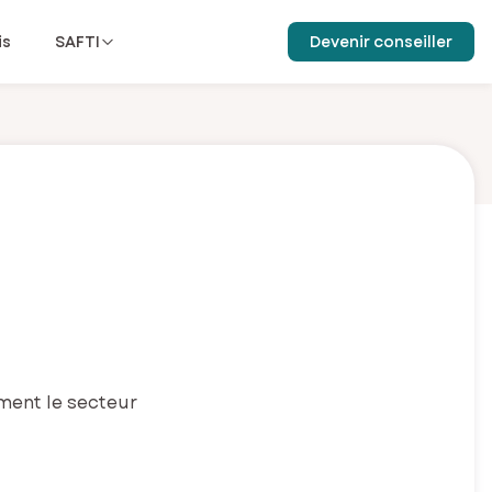
is
SAFTI
Devenir conseiller
ement le secteur