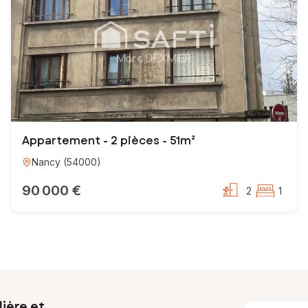
Appartement - 2 pièces - 51m²
Nancy
(
54000
)
90 000 €
2
1
ière et