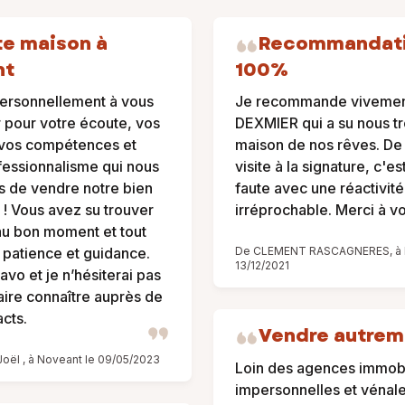
e maison à
Recommandat
nt
100%
personnellement à vous
Je recommande vivemen
 pour votre écoute, vos
DEXMIER qui a su nous tr
 vos compétences et
maison de nos rêves. De 
fessionnalisme qui nous
visite à la signature, c'es
s de vendre notre bien
faute avec une réactivité
e ! Vous avez su trouver
irréprochable. Merci à vo
au bon moment et tout
 patience et guidance.
De CLEMENT RASCAGNERES, à Fl
13/12/2021
avo et je n’hésiterai pas
aire connaître auprès de
cts.
Vendre autrem
oël , à Noveant le 09/05/2023
Loin des agences immobi
impersonnelles et vénal