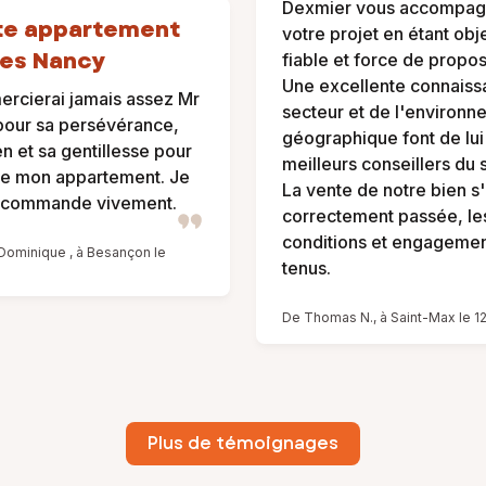
Dexmier vous accompag
te appartement
votre projet en étant obje
les Nancy
fiable et force de propos
Une excellente connaiss
ercierai jamais assez Mr
secteur et de l'environn
pour sa persévérance,
géographique font de lui
n et sa gentillesse pour
meilleurs conseillers du 
de mon appartement. Je
La vente de notre bien s'
recommande vivement.
correctement passée, les
conditions et engagemen
ominique , à Besançon le
tenus.
De Thomas N., à Saint-Max le 1
Plus de témoignages