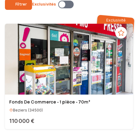
de commerce, murs commerciaux, biens à rénover, valorisation et
Filtrer
Exclusivités
optimisation de potentiel.
Conseils à chaque étape de votre projet : estimation précise,
Exclusivité
stratégie de commercialisation, conseils pour valoriser votre bien,
recherche d’acquéreurs qualifiés, organisation des visites,
négociation, coordination avec notaires, banques et autres
professionnels, suivi administratif jusqu’à la signature définitive.
Ma priorité : Vous offrir un accompagnement professionnel,
transparent et personnalisé afin de concrétiser votre projet
immobilier en toute sérénité.
Vous avez un projet immobilier ? Échangeons ensemble pour lui
donner vie.
EI - Agent commercial - 918 695 313 RSAC BéZIERS
Fonds De Commerce - 1 pièce - 70m²
Beziers
(
34500
)
110 000 €