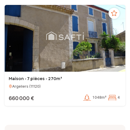
Maison - 7 pièces - 270m²
Argeliers
(
11120
)
660 000 €
1 048m²
4