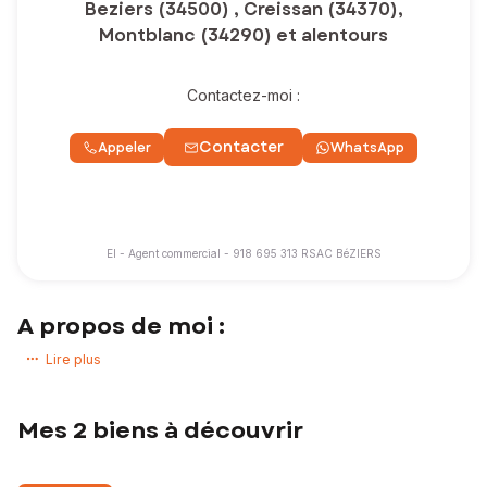
Beziers (34500) , Creissan (34370),
Montblanc (34290) et alentours
Contactez-moi :
Contacter
Appeler
WhatsApp
EI - Agent commercial - 918 695 313 RSAC BéZIERS
A propos de moi :
Bienvenue !
Lire plus
Conseillère immobilière indépendante au sein du réseau SAFTI, je
vous accompagne dans tous vos projets immobiliers avec un suivi
Mes 2 biens à découvrir
personnalisé, de la première rencontre jusqu'à la signature.
Domaines d'intervention : Vente de maisons, appartements et
terrains, achat de biens immobiliers, estimation de votre bien, fonds