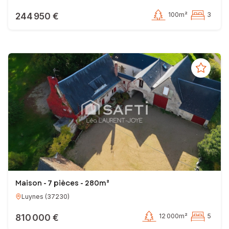
244 950 €
100m²
3
Maison - 7 pièces - 280m²
Luynes
(
37230
)
810 000 €
12 000m²
5