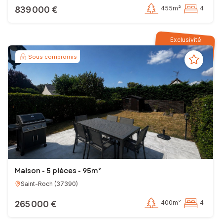
839 000 €
455m²
4
Exclusivité
Sous compromis
Maison - 5 pièces - 95m²
Saint-Roch
(
37390
)
265 000 €
400m²
4