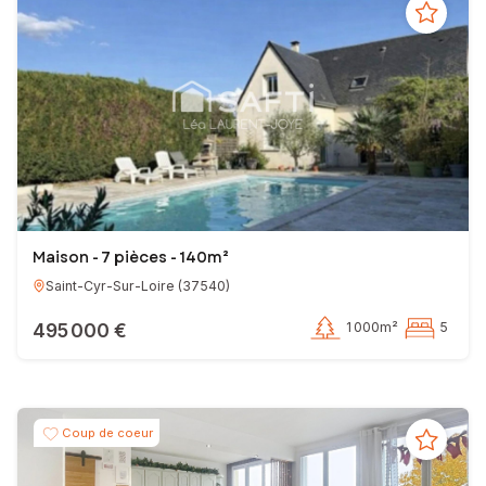
Maison - 7 pièces - 140m²
Saint-Cyr-Sur-Loire
(
37540
)
495 000 €
1 000m²
5
Coup de coeur