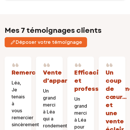
Mes 7 témoignages clients
Déposer votre témoignage
Remerciement
Vente
Efficacité
Un
d'appartement
et
coup
Léa,
professionnalism
de
Je
Un
cœur…
tenais
grand
Un
à
et
merci
grand
vous
à Léa
une
merci
remercier
qui a
à Léa
vente
sincèrement
rondement
pour
éclair