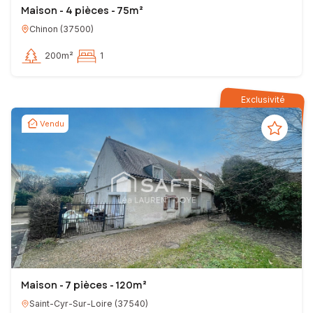
Maison - 4 pièces - 75m²
Chinon
(
37500
)
200m²
1
Exclusivité
Vendu
Maison - 7 pièces - 120m²
Saint-Cyr-Sur-Loire
(
37540
)