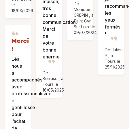
maison,
De
le
recomman
très
Monique
18/03/2026
les
bonne
CREPIN , à
yeux
Saint Cyr
communication.
fermés
Sur Loire le
Merci
09/07/2024
!
de
Merci
votre
!
bonne
De Julien
P., à
énergie
Léa
Tours le
nous
25/11/2025
a
De
Borruso , à
accompagnés
Tours le
avec
16/05/2025
professionnalisme
et
gentillesse
pour
l’achat
de