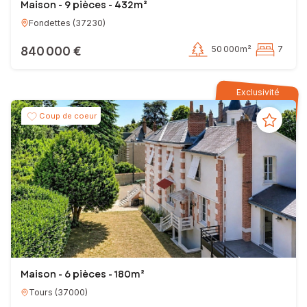
Maison - 9 pièces - 432m²
Fondettes
(
37230
)
840 000 €
50 000m²
7
Exclusivité
Coup de coeur
Maison - 6 pièces - 180m²
Tours
(
37000
)