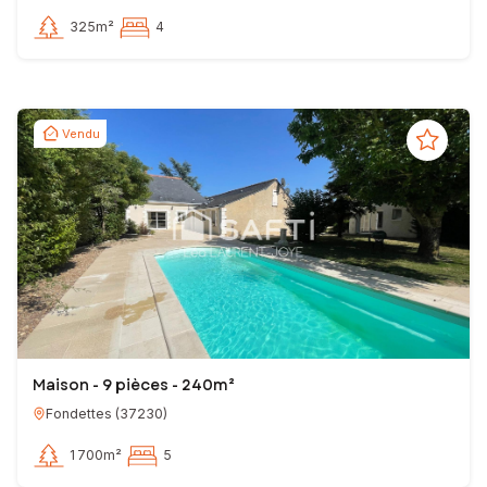
325m²
4
Vendu
Maison - 9 pièces - 240m²
Fondettes
(
37230
)
1 700m²
5