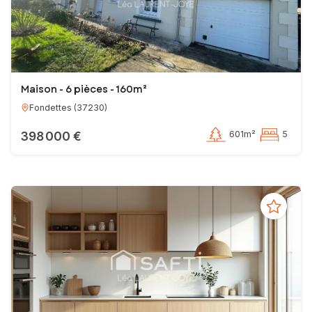
Maison - 6 pièces - 160m²
Fondettes
(
37230
)
398 000 €
601m²
5