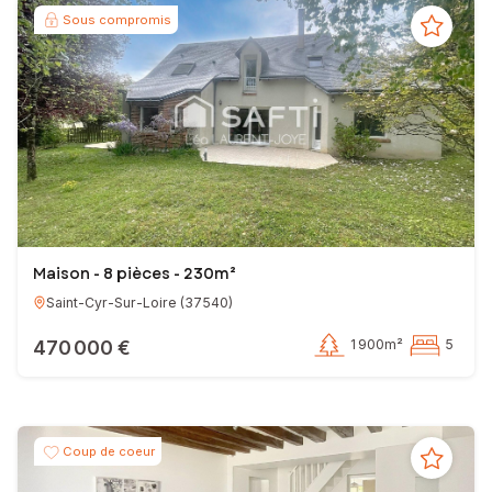
Sous compromis
Maison - 8 pièces - 230m²
Saint-Cyr-Sur-Loire
(
37540
)
470 000 €
1 900m²
5
Coup de coeur