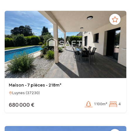
Maison - 7 pièces - 218m²
Luynes
(
37230
)
680 000 €
1 100m²
4