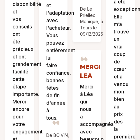
a été
disponibilité
et
exceptionn
De Le
et
l'adaptation
Priellec
Elle
vos
avec
Monique, à
m’a
conseils
l'acheteur.
Tours le
trouvé
ont
09/12/2025
Vous
un
été
pouvez
vrai
précieux
entièrement
coup
et ont
lui
de
grandement
faire
MERCI
cœur
facilité
confiance.
LEA
et a
cette
bonnes
vendu
étape
Merci
fêtes
mon
importante.
à Léa
de fin
bien
Merci
qui
d'année
au
encore
nous
à
prix
pour
a
tous.
dès
votre
accompagnés
la
engagement
avec
De BOIVIN,
première
et
beaucoup