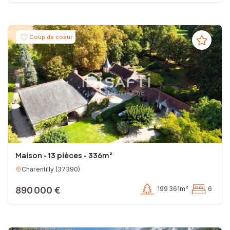
Coup de coeur
Maison - 13 pièces - 336m²
Charentilly
(
37390
)
890 000 €
199 361m²
6