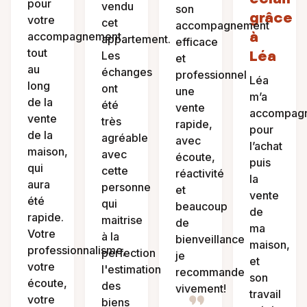
pour
vendu
son
grâce
votre
cet
accompagnement
à
accompagnement
appartement.
efficace
tout
Léa
Les
et
au
échanges
professionnel
Léa
long
ont
une
m’a
de la
été
vente
accompag
vente
très
rapide,
pour
de la
agréable
avec
l’achat
maison,
avec
écoute,
puis
qui
cette
réactivité
la
aura
personne
et
vente
été
qui
beaucoup
de
rapide.
maitrise
de
ma
Votre
à la
bienveillance
maison,
professionnalisme,
perfection
je
et
votre
l'estimation
recommande
son
écoute,
des
vivement!
travail
votre
biens