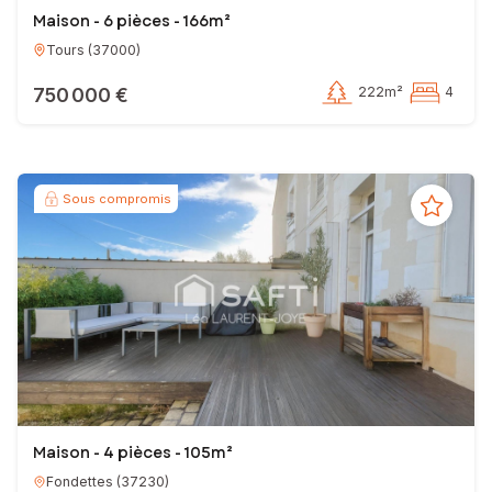
Maison - 6 pièces - 166m²
Tours
(
37000
)
750 000 €
222m²
4
Sous compromis
Maison - 4 pièces - 105m²
Fondettes
(
37230
)