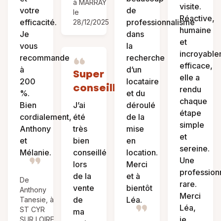
à MARRAY
visite.
votre
de
le
Réactive,
efficacité.
professionnalisme
28/12/2025
humaine
Je
dans
et
vous
la
incroyabl
recommande
recherche
efficace,
à
d’un
Super
elle a
200
locataire
conseillère
rendu
%.
et du
chaque
Bien
J’ai
déroulé
étape
cordialement,
été
de la
simple
Anthony
très
mise
et
et
bien
en
sereine.
Mélanie.
conseillé
location.
Une
lors
Merci
profession
de la
et à
De
rare.
vente
bientôt
Anthony
Merci
de
Léa.
Tanesie, à
Léa,
ST CYR
ma
je
SUR LOIRE