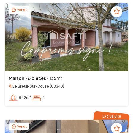
Vendu
Maison - 6 pièces - 135m²
Le Breuil-Sur-Couze
(
63340
)
692m²
4
Exclusivité
Vendu