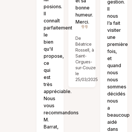
et sa
gestion.
posions.
bonne
Il
Il
humeur.
nous
connaît
Merci.
l’a fait
parfaitement
visiter
le
une
De
bien
première
Béatrice
qu'il
Rossell, à
fois,
propose,
Saint-
et
Cirgues-
ce
quand
sur-Couze
qui
nous
le
est
nous
25/03/2025
très
sommes
appréciable.
décidés
Nous
nous
vous
a
recommandons
beaucoup
M.
aidé
Barrat,
dans