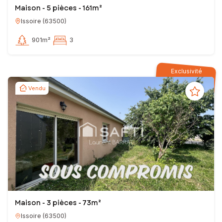
Maison - 5 pièces - 161m²
Issoire
(
63500
)
901m²
3
Exclusivité
Vendu
Maison - 3 pièces - 73m²
Issoire
(
63500
)