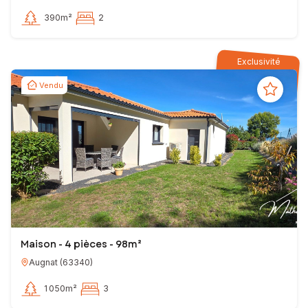
390m²
2
Exclusivité
Vendu
Maison - 4 pièces - 98m²
Augnat
(
63340
)
1 050m²
3