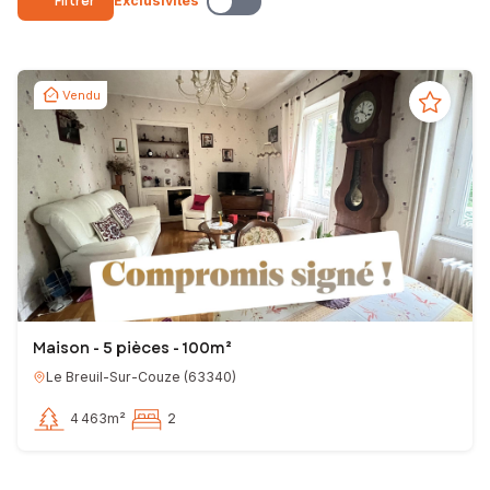
Filtrer
Exclusivités
Vendu
Maison - 5 pièces - 100m²
Le Breuil-Sur-Couze
(
63340
)
4 463m²
2