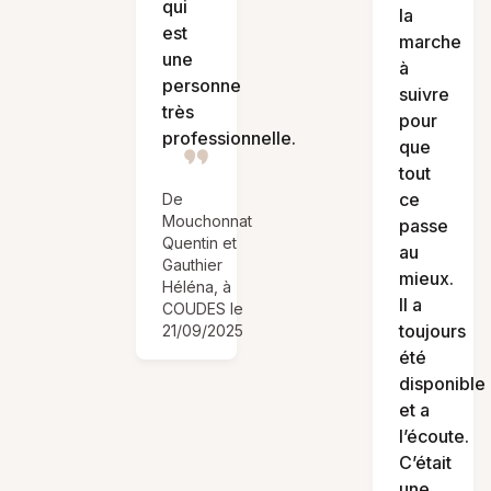
qui
la
est
marche
une
à
personne
suivre
très
pour
professionnelle.
que
tout
ce
De
Mouchonnat
passe
Quentin et
au
Gauthier
mieux.
Héléna, à
Il a
COUDES le
toujours
21/09/2025
été
disponible
et a
l’écoute.
C’était
une