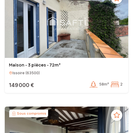
Maison - 3 pièces - 72m²
Issoire
(
63500
)
149 000 €
58m²
2
Sous compromis