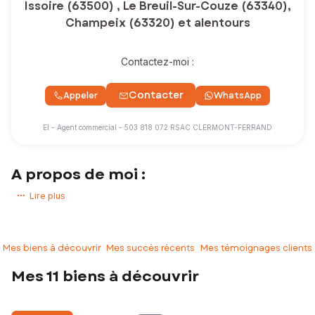
Issoire (63500) , Le Breuil-Sur-Couze (63340),
Champeix (63320) et alentours
Contactez-moi :
Contacter
Appeler
WhatsApp
EI - Agent commercial - 503 818 072 RSAC CLERMONT-FERRAND
A propos de moi :
La base de notre relation sera la confiance !
Lire plus
Pas une confiance aveugle, mais justifiée par des connaissances et
une expérience acquises au cours de 15 années à pratiquer un métier
qui me passionne.
Mes biens à découvrir
Mes succès récents
Mes témoignages clients
Confiez-moi votre projet immobilier, je m'attèlerai à vous
Mes 11 biens à découvrir
accompagner pour qu'il se réalise dans les meilleures conditions.
N’hésitez plus et contactez-moi !