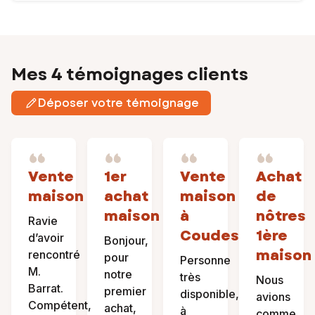
Mes 4 témoignages clients
Déposer votre témoignage
Vente
1er
Vente
Achat
maison
achat
maison
de
maison
à
nôtres
Ravie
Coudes
1ère
d’avoir
Bonjour,
maison
rencontré
pour
Personne
M.
notre
très
Nous
Barrat.
premier
disponible,
avions
Compétent,
achat,
à
comme