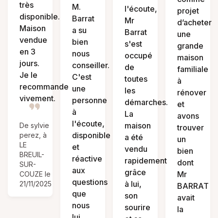
très
M.
l'écoute,
projet
disponible.
Barrat
Mr
d’acheter
Maison
a su
Barrat
une
vendue
bien
s'est
grande
en 3
nous
occupé
maison
jours.
conseiller.
de
familiale
Je le
C'est
toutes
à
recommande
une
les
rénover
vivement.
personne
démarches.
et
à
La
avons
l'écoute,
maison
De sylvie
trouver
disponible
perez, à
a été
un
LE
et
vendu
bien
BREUIL-
réactive
rapidement
dont
SUR-
aux
grâce
Mr
COUZE le
questions
à lui,
21/11/2025
BARRAT
que
son
avait
nous
sourire
la
lui