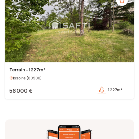
Terrain - 1 227m²
Issoire
(
63500
)
56 000 €
1 227m²