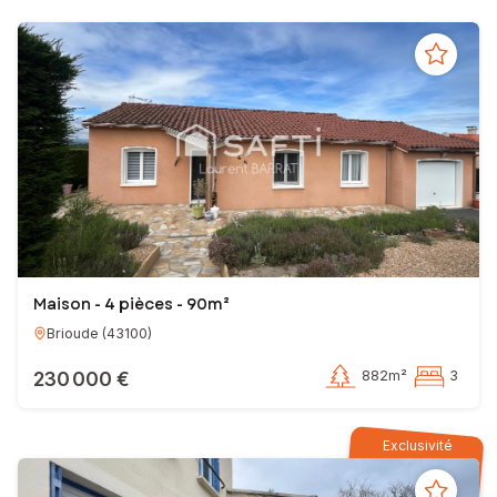
Maison - 4 pièces - 90m²
Brioude
(
43100
)
230 000 €
882m²
3
Exclusivité