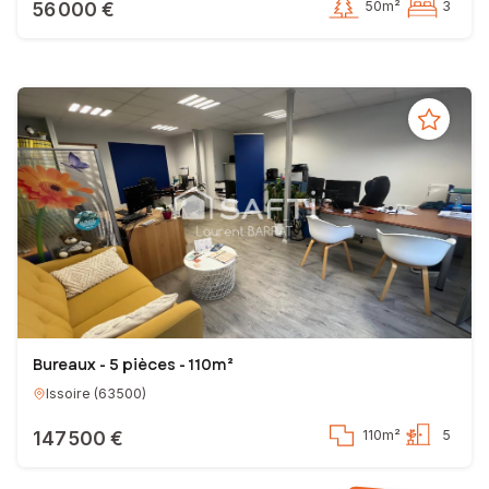
56 000 €
50m²
3
Bureaux - 5 pièces - 110m²
Issoire
(
63500
)
147 500 €
110m²
5