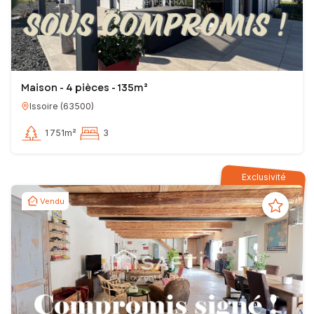
Maison - 4 pièces - 135m²
Issoire
(
63500
)
1 751m²
3
Exclusivité
Vendu