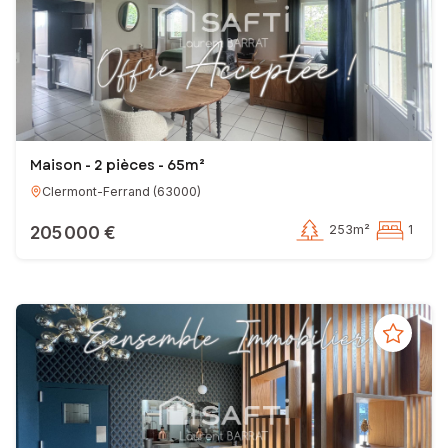
Maison - 2 pièces - 65m²
Clermont-Ferrand
(
63000
)
205 000 €
253m²
1