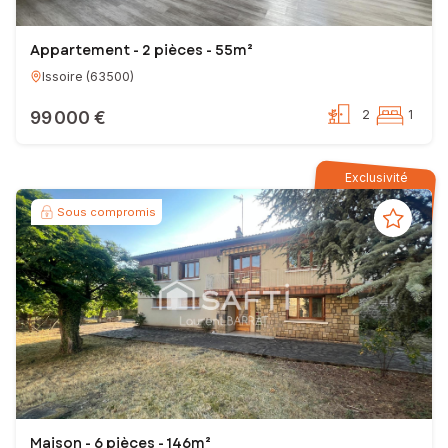
Appartement - 2 pièces - 55m²
Issoire
(
63500
)
99 000 €
2
1
Exclusivité
Sous compromis
Maison - 6 pièces - 146m²