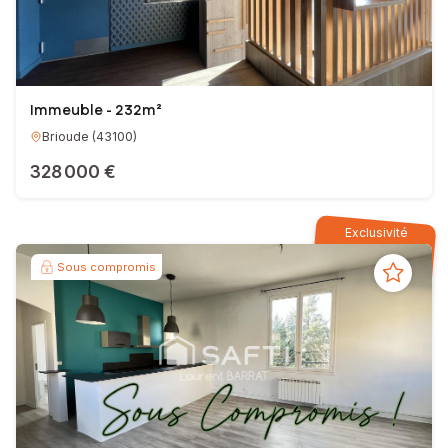
Immeuble - 232m²
Brioude
(
43100
)
328 000 €
Exclusivité
Sous compromis