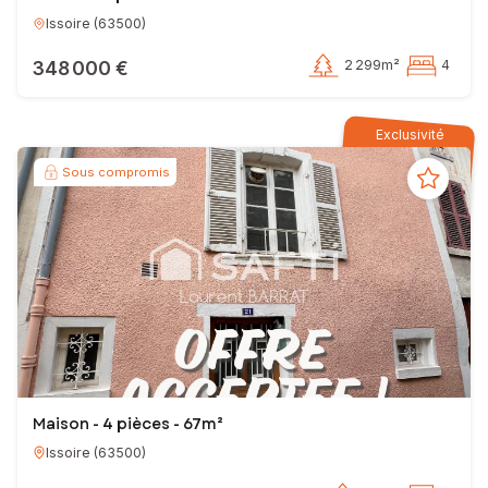
Issoire
(
63500
)
348 000 €
2 299m²
4
Exclusivité
Sous compromis
Maison - 4 pièces - 67m²
Issoire
(
63500
)