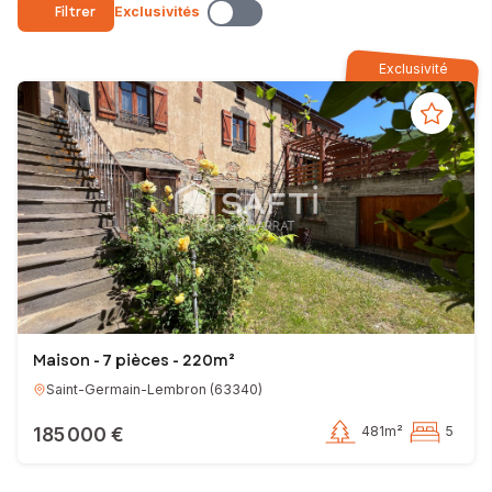
Votre conseiller en immobilier SAFTI
Filtrer
Exclusivités
EI - Agent commercial - 503 818 072 RSAC CLERMONT-FERRAND
Exclusivité
Maison - 7 pièces - 220m²
Saint-Germain-Lembron
(
63340
)
185 000 €
481m²
5