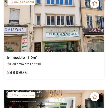
Coup de coeur
Immeuble - 110m²
Coulommiers
(
77120
)
249 990 €
Coup de coeur