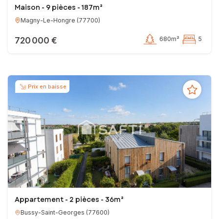
Maison - 9 pièces - 187m²
Magny-Le-Hongre
(
77700
)
720 000 €
680m²
5
Prix en baisse
Appartement - 2 pièces - 36m²
Bussy-Saint-Georges
(
77600
)