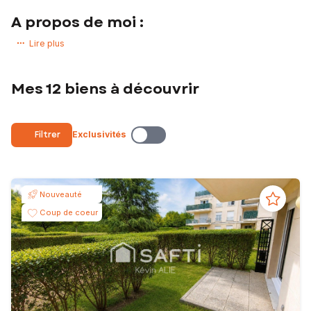
A propos de moi :
Kevin Alie — Expert immobilier SAFTI (11 ans d'expériences) |
Lire plus
Estimation, vente & achat
Je suis votre spécialiste du Pays de Meaux
Mes 12 biens à découvrir
Que vous souhaitiez vendre, acheter ou estimer un bien, je vous
accompagne à chaque étape de votre projet avec précision,
efficacité et transparence.
Filtrer
Exclusivités
Travailleur rigoureux, je m'appui sur ma connaissance du terrain pour
faire aboutir votre projet.
Depuis longtemps installé dans le secteur, je connais finement le
marché local, cette expertise de proximité me permet d'estimer
Nouveauté
votre maison ou votre appartement au plus juste, de cibler les bons
acquéreurs et de défendre vos intérêts jusqu'à la signature.
Coup de coeur
Pourquoi me confier votre projet ?
Je vous propose l'estimation la plus précise du marché, elle est
gratuite et sans engagement, basée sur les données réelles et
actualisées.
Un accompagnement complet : de la première visite à la signature