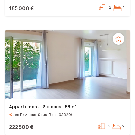
185 000 €
2
1
Appartement - 3 pièces - 58m²
Les Pavillons-Sous-Bois
(
93320
)
222 500 €
3
2