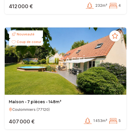
412 000 €
232m²
4
Nouveauté
Coup de coeur
Maison - 7 pièces - 148m²
Coulommiers
(
77120
)
407 000 €
1 453m²
5