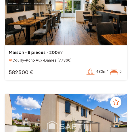
Maison - 8 pièces - 200m²
Couilly-Pont-Aux-Dames
(
77860
)
582 500 €
480m²
5