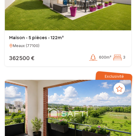
Maison - 5 pièces - 122m²
Meaux
(
77100
)
362 500 €
600m²
3
Exclusivité