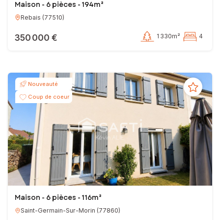
Maison - 6 pièces - 194m²
Rebais
(
77510
)
350 000 €
1 330m²
4
Nouveauté
Coup de coeur
Maison - 6 pièces - 116m²
Saint-Germain-Sur-Morin
(
77860
)