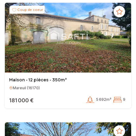
Coup de coeur
Maison - 12 pièces - 350m²
Mareuil
(
16170
)
181 000 €
5 692m²
9