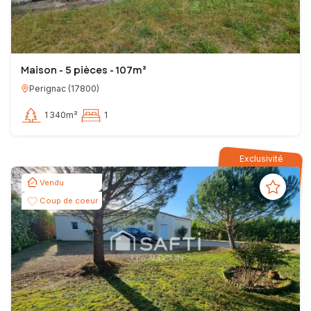
Maison - 5 pièces - 107m²
Perignac
(
17800
)
1 340m²
1
Exclusivité
Vendu
Coup de coeur