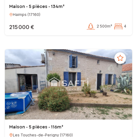
Maison - 5 pièces - 134m²
Haimps
(
17160
)
215 000 €
2 500m²
4
Maison - 5 pièces - 116m²
Les Touches-de-Perigny
(
17160
)