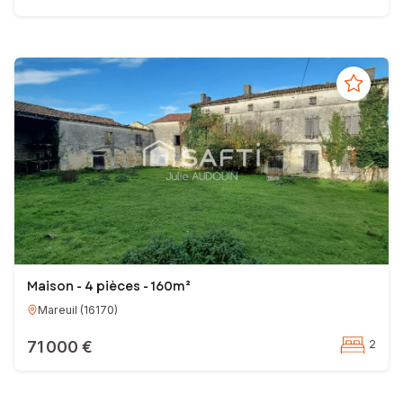
Maison - 4 pièces - 160m²
Mareuil
(
16170
)
71 000 €
2