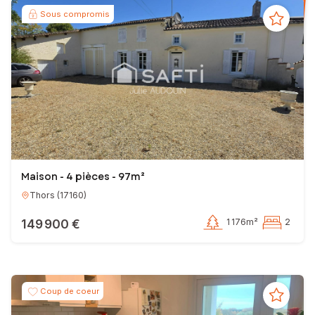
Sous compromis
Maison - 4 pièces - 97m²
Thors
(
17160
)
149 900 €
1 176m²
2
Coup de coeur