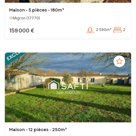
Maison - 5 pièces - 180m²
Migron
(
17770
)
159 000 €
2 590m²
2
Maison - 12 pièces - 250m²