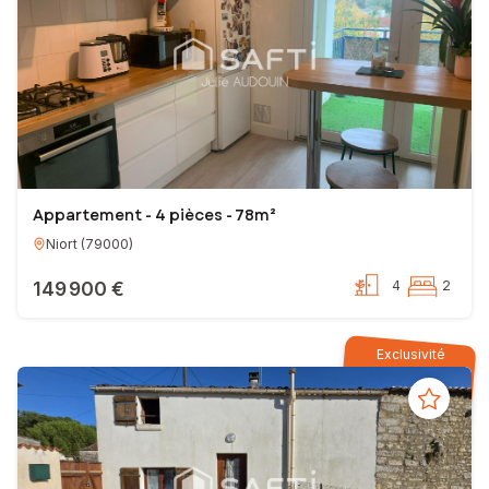
Appartement - 4 pièces - 78m²
Niort
(
79000
)
149 900 €
4
2
Exclusivité