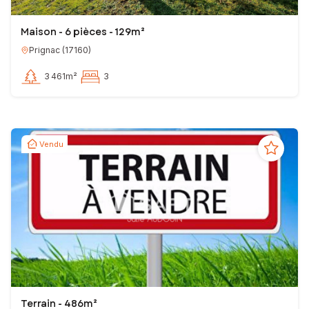
Maison - 6 pièces - 129m²
Prignac
(
17160
)
3 461m²
3
Vendu
Terrain - 486m²