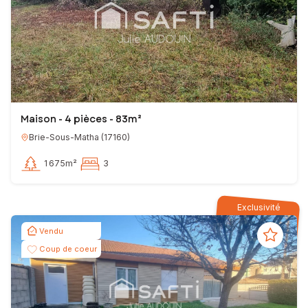
Maison - 4 pièces - 83m²
Brie-Sous-Matha
(
17160
)
1 675m²
3
Exclusivité
Vendu
Coup de coeur