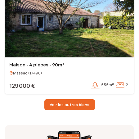
Maison - 4 pièces - 90m²
Massac
(
17490
)
129 000 €
555m²
2
Voir les autres biens