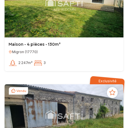
Maison - 4 pièces - 130m²
Migron
(
17770
)
2 247m²
3
Exclusivité
Vendu