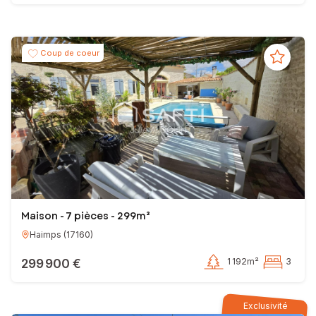
Coup de coeur
Maison - 7 pièces - 299m²
Haimps
(
17160
)
299 900 €
1 192m²
3
Exclusivité