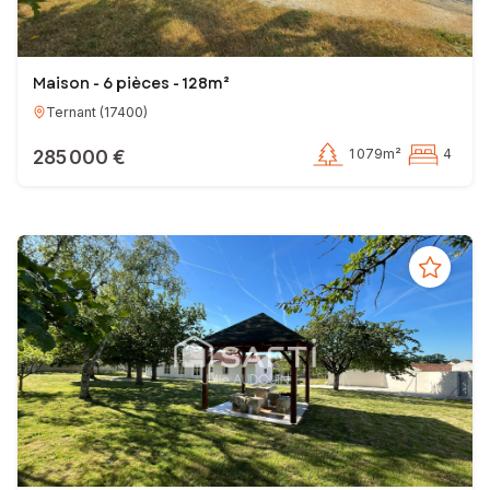
Maison - 6 pièces - 128m²
Ternant
(
17400
)
285 000 €
1 079m²
4