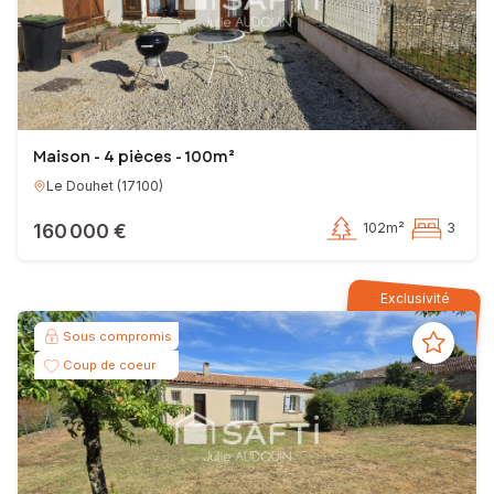
Maison - 4 pièces - 100m²
Le Douhet
(
17100
)
160 000 €
102m²
3
Exclusivité
Sous compromis
Coup de coeur