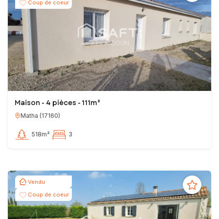
Coup de coeur
Maison - 4 pièces - 111m²
Matha
(
17160
)
518m²
3
Vendu
Coup de coeur