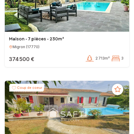
Maison - 7 pièces - 230m²
Migron
(
17770
)
374 500 €
2 713m²
3
Coup de coeur