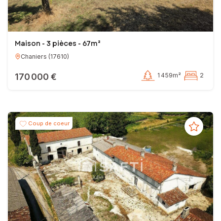
Maison - 3 pièces - 67m²
Chaniers
(
17610
)
170 000 €
1 459m²
2
Coup de coeur