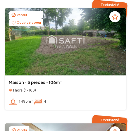
Exclusivité
Vendu
Coup de coeur
Maison - 5 pièces - 106m²
Thors
(
17160
)
1 495m²
4
Exclusivité
Vendu