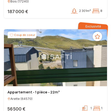
Bois
(
17240
)
187 000 €
2 301m²
8
Exclusivité
Coup de coeur
Appartement - 1 pièce - 22m²
Arette
(
64570
)
56 500 €
1
1