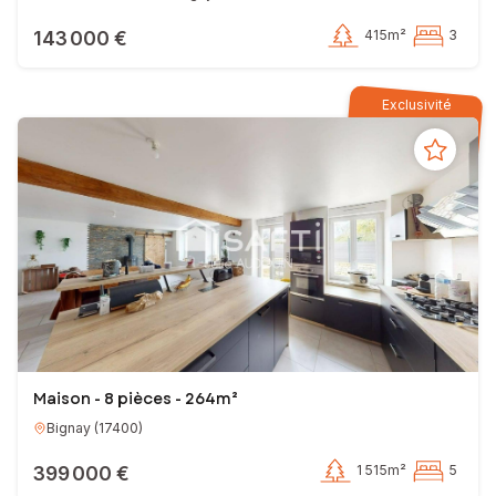
143 000 €
415m²
3
Exclusivité
Maison - 8 pièces - 264m²
Bignay
(
17400
)
399 000 €
1 515m²
5