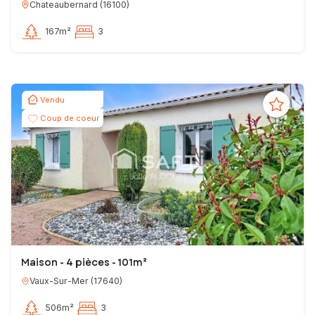
Chateaubernard
(
16100
)
167m²
3
Vendu
Coup de coeur
Maison - 4 pièces - 101m²
Vaux-Sur-Mer
(
17640
)
506m²
3