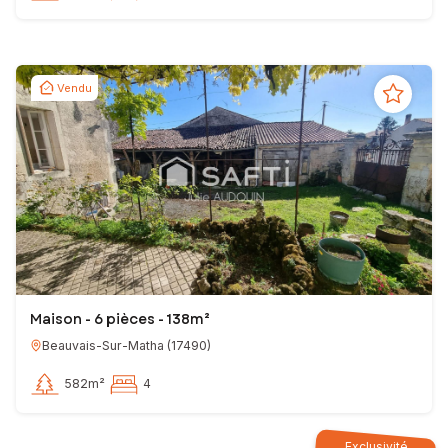
Vendu
Maison - 6 pièces - 138m²
Beauvais-Sur-Matha
(
17490
)
582m²
4
Exclusivité