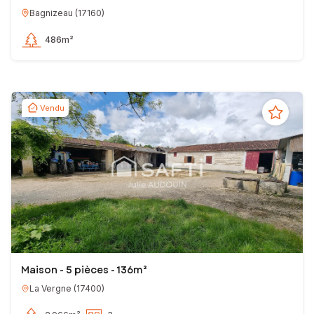
Bagnizeau
(
17160
)
486m²
Vendu
Maison - 5 pièces - 136m²
La Vergne
(
17400
)