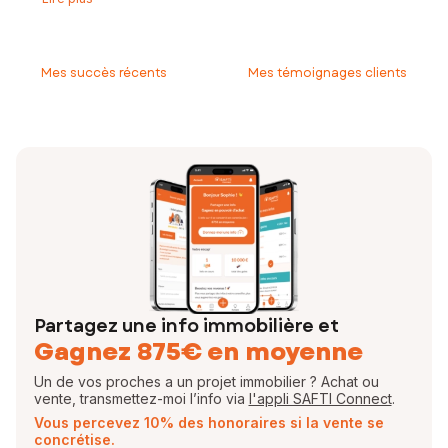
ou vendre une maison, un appartement ou un terrain, je suis là pour
vous aider !
En tant qu'expert de mon secteur, j’accompagne mes clients pour
Mes succès récents
Mes témoignages clients
garantir que leurs projets immobiliers se concrétisent dans les
meilleures conditions.
Je serai votre interlocuteur de confiance tout au long de votre
démarche, jusqu'à la signature chez le notaire. Vous pouvez ainsi être
assuré d’un accompagnement complet pour la vente ou l'achat de
votre bien.
N’hésitez pas à me contacter !
Votre conseiller en immobilier SAFTI.
EI - Agent commercial - 750 964 769 RSAC REIMS
Partagez une info immobilière et
Gagnez 875€ en moyenne
Un de vos proches a un projet immobilier ? Achat ou
vente, transmettez-moi l’info via
l'appli SAFTI Connect
.
Vous percevez 10% des honoraires si la vente se
concrétise.