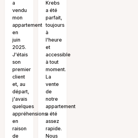
a
Krebs
vendu
a été
mon
parfait,
appartement
toujours
en
à
juin
l'heure
2025.
et
J'étais
accessible
son
à tout
premier
moment.
client
La
et, au
vente
départ,
de
j'avais
notre
quelques
appartement
appréhensions
a été
en
assez
raison
rapide.
de
Nous