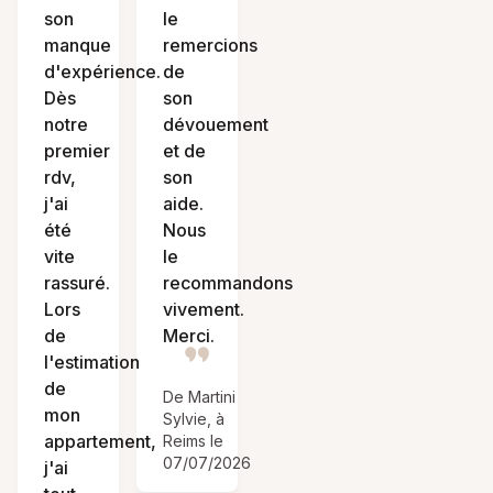
son
le
manque
remercions
d'expérience.
de
Dès
son
notre
dévouement
premier
et de
rdv,
son
j'ai
aide.
été
Nous
vite
le
rassuré.
recommandons
Lors
vivement.
de
Merci.
l'estimation
de
De Martini
mon
Sylvie, à
appartement,
Reims le
07/07/2026
j'ai