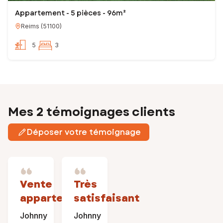
Appartement - 5 pièces - 96m²
Reims
(
51100
)
5
3
Mes 2 témoignages clients
Déposer votre témoignage
Vente
Très
appartement
satisfaisant
Johnny
Johnny