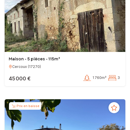
Maison - 5 pièces - 115m²
Cercoux
(
17270
)
45 000 €
1 760m²
3
Prix en baisse