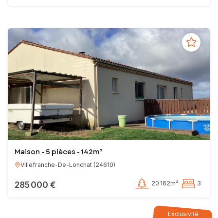
Maison - 5 pièces - 142m²
Villefranche-De-Lonchat
(
24610
)
285 000 €
20 162m²
3
Exclusivité