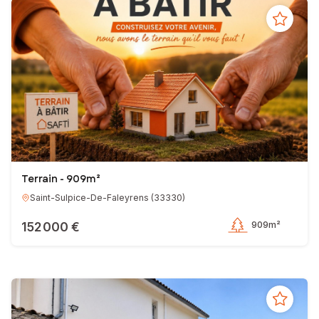
Terrain - 909m²
Saint-Sulpice-De-Faleyrens
(
33330
)
152 000 €
909m²