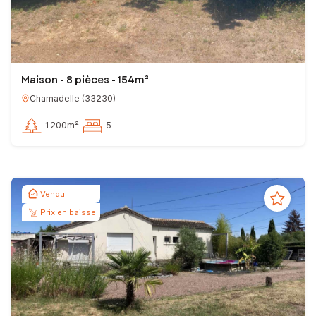
Maison - 8 pièces - 154m²
Chamadelle
(
33230
)
1 200m²
5
Vendu
Prix en baisse