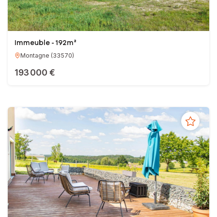
Immeuble - 192m²
Montagne
(
33570
)
193 000 €