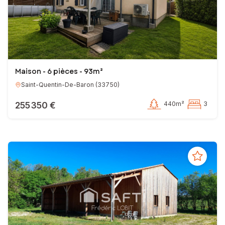
Maison - 6 pièces - 93m²
Saint-Quentin-De-Baron
(
33750
)
255 350 €
440m²
3