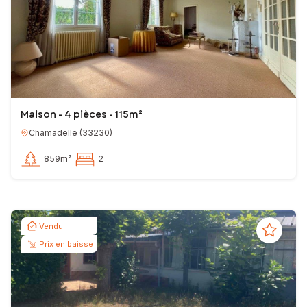
Maison - 4 pièces - 115m²
Chamadelle
(
33230
)
859m²
2
Vendu
Prix en baisse