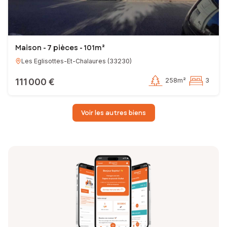
Maison - 7 pièces - 101m²
Les Eglisottes-Et-Chalaures
(
33230
)
111 000 €
258m²
3
Voir les autres biens