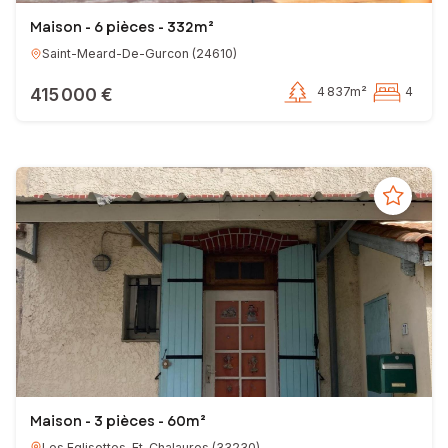
Maison - 6 pièces - 332m²
Saint-Meard-De-Gurcon
(
24610
)
415 000 €
4 837m²
4
Maison - 3 pièces - 60m²
Les Eglisottes-Et-Chalaures
(
33230
)