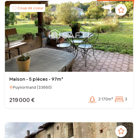
Coup de coeur
Maison - 5 pièces - 97m²
Puynormand
(
33660
)
219 000 €
2 170m²
3