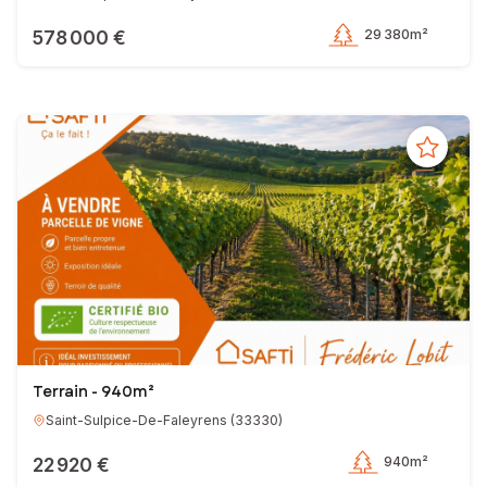
578 000 €
29 380m²
Terrain - 940m²
Saint-Sulpice-De-Faleyrens
(
33330
)
22 920 €
940m²