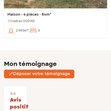
Maison - 4 pièces - 84m²
Coutras
(
33230
)
2 063m²
3
Mon témoignage
Déposer votre témoignage
Avis
positif