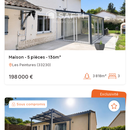
Maison - 5 pièces - 136m²
Les Peintures
(
33230
)
198 000 €
3 818m²
3
Exclusivité
Sous compromis