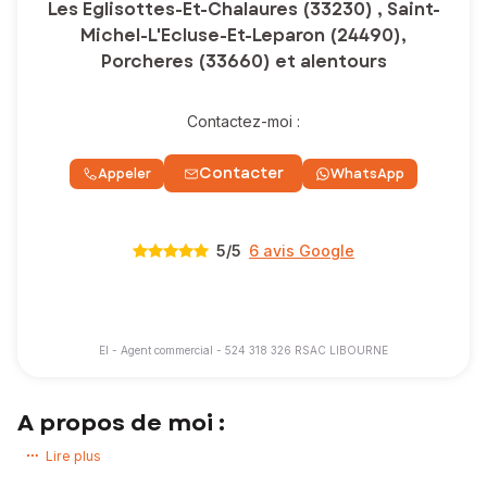
Les Eglisottes-Et-Chalaures (33230) , Saint-
Michel-L'Ecluse-Et-Leparon (24490),
Porcheres (33660) et alentours
Contactez-moi :
Contacter
Appeler
WhatsApp
5
/5
6 avis Google
EI - Agent commercial - 524 318 326 RSAC LIBOURNE
A propos de moi :
Vous avez un projet immobilier ? Vous souhaitez acheter ou vendre
Lire plus
une maison, un appartement, un terrain !