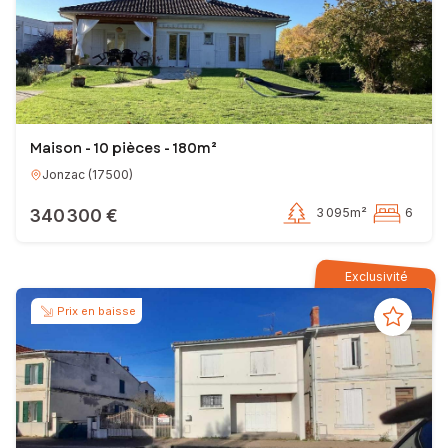
Maison - 10 pièces - 180m²
Jonzac
(
17500
)
340 300 €
3 095m²
6
Exclusivité
Prix en baisse