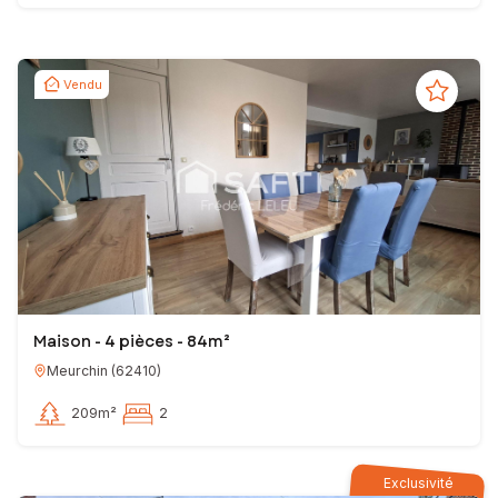
Vendu
Maison - 4 pièces - 84m²
Meurchin
(
62410
)
209m²
2
Exclusivité