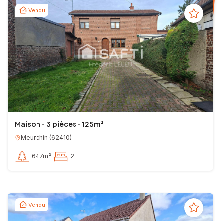
Vendu
Maison - 3 pièces - 125m²
Meurchin
(
62410
)
647m²
2
Vendu