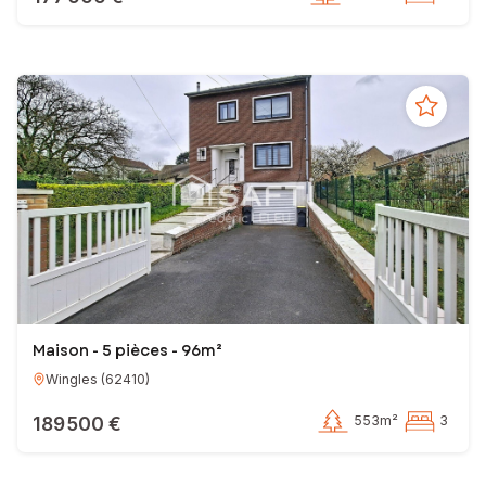
Maison - 5 pièces - 96m²
Wingles
(
62410
)
189 500 €
553m²
3