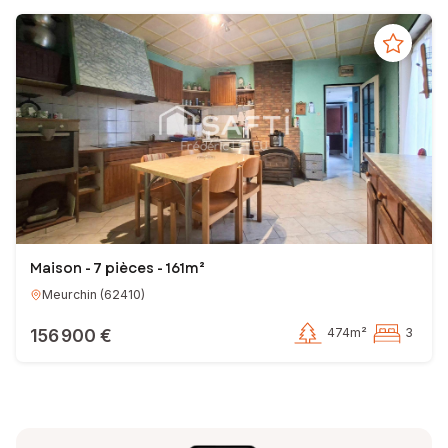
Maison - 7 pièces - 161m²
Meurchin
(
62410
)
156 900 €
474m²
3