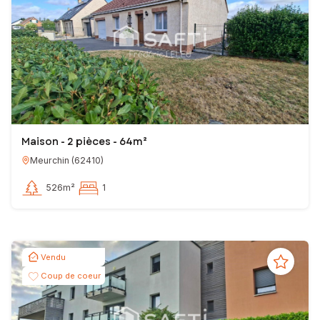
Maison - 2 pièces - 64m²
Meurchin
(
62410
)
526m²
1
Vendu
Coup de coeur