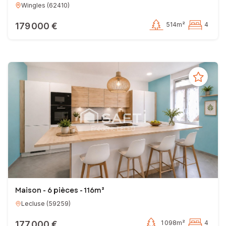
Wingles
(
62410
)
179 000 €
514m²
4
Maison - 6 pièces - 116m²
Lecluse
(
59259
)
177 000 €
1 098m²
4