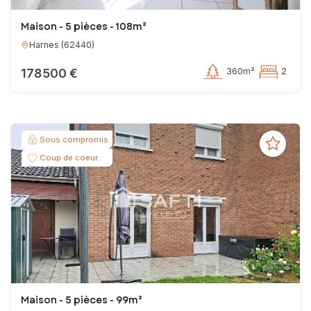
Maison - 5 pièces - 108m²
Harnes
(
62440
)
178 500 €
360m²
2
Sous compromis
Coup de coeur
Maison - 5 pièces - 99m²