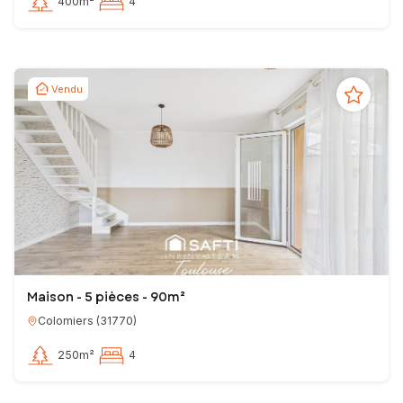
400m²
4
Vendu
Maison - 5 pièces - 90m²
Colomiers
(
31770
)
250m²
4