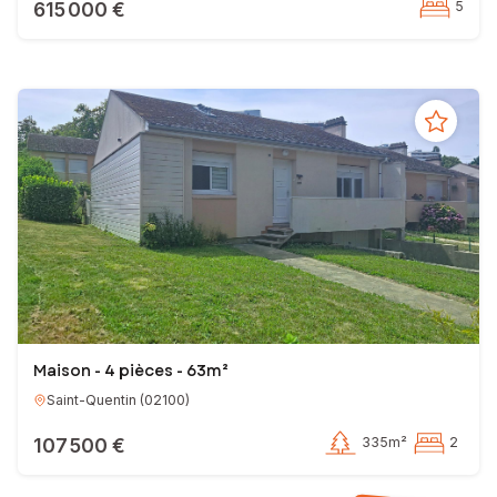
615 000 €
5
Maison - 4 pièces - 63m²
Saint-Quentin
(
02100
)
107 500 €
335m²
2