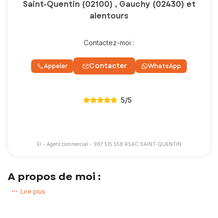
Saint-Quentin (02100) , Gauchy (02430) et
alentours
Contactez-moi :
Contacter
Appeler
WhatsApp
5
/5
EI - Agent commercial - 987 515 558 RSAC SAINT-QUENTIN
A propos de moi :
Vous avez un projet immobilier ? Vous souhaitez acheter ou vendre
Lire plus
une maison, un appartement, un terrain !
Expert de mon secteur d’activité, j’accompagne mes clients afin que