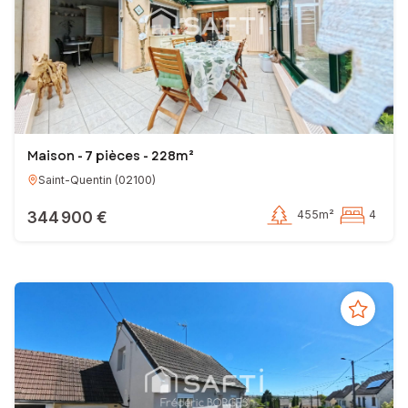
Maison - 7 pièces - 228m²
Saint-Quentin
(
02100
)
344 900 €
455m²
4