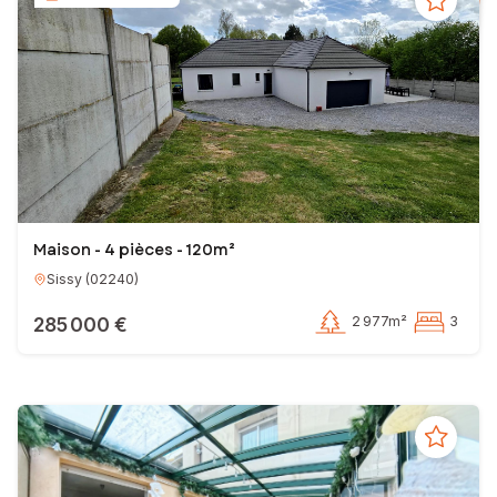
Maison - 4 pièces - 120m²
Sissy
(
02240
)
285 000 €
2 977m²
3