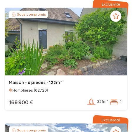
Exclusivité
Sous compromis
Maison - 6 pièces - 122m²
Homblieres
(
02720
)
169 900 €
321m²
4
Exclusivité
Sous compromis