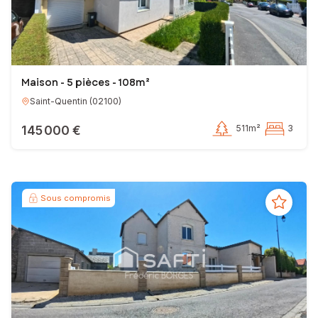
Maison - 5 pièces - 108m²
Saint-Quentin
(
02100
)
145 000 €
511m²
3
Sous compromis