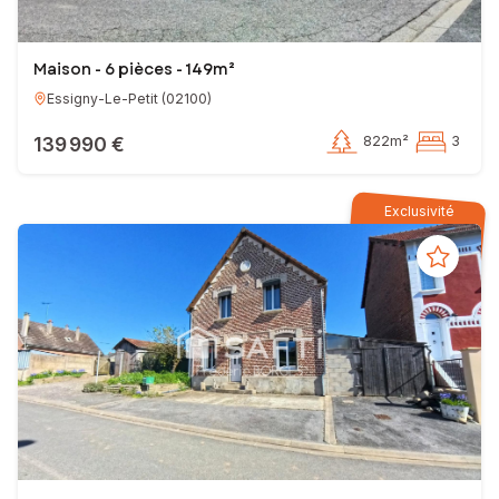
Maison - 6 pièces - 149m²
Essigny-Le-Petit
(
02100
)
139 990 €
822m²
3
Exclusivité