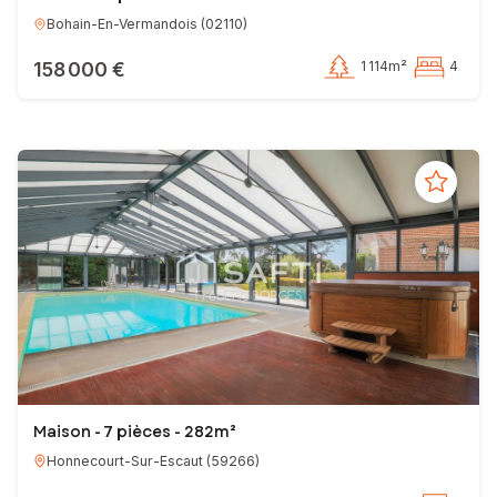
Bohain-En-Vermandois
(
02110
)
158 000 €
1 114m²
4
Maison - 7 pièces - 282m²
Honnecourt-Sur-Escaut
(
59266
)