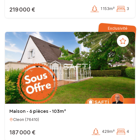
219 000 €
1 153m²
3
Exclusivité
Maison - 6 pièces - 103m²
Cleon
(
76410
)
187 000 €
429m²
4