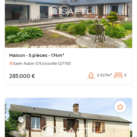
Maison - 5 pièces - 174m²
Saint-Aubin-D'Ecrosville
(
27110
)
285 000 €
2 427m²
3