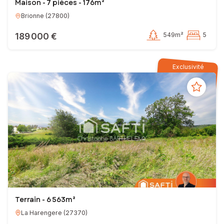
Maison - 7 pièces - 176m²
Brionne
(
27800
)
189 000 €
549m²
5
Exclusivité
Terrain - 6 563m²
La Harengere
(
27370
)