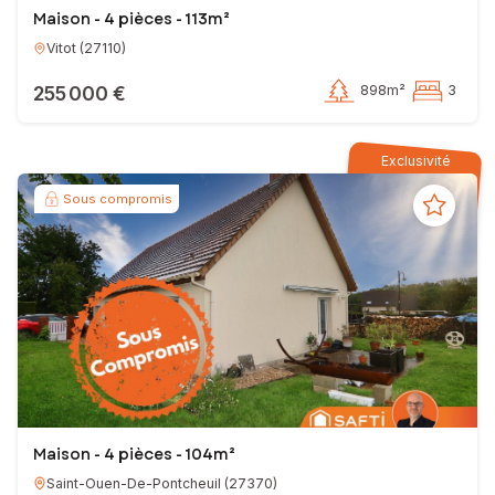
Maison - 4 pièces - 113m²
Vitot
(
27110
)
255 000 €
898m²
3
Exclusivité
Sous compromis
Maison - 4 pièces - 104m²
Saint-Ouen-De-Pontcheuil
(
27370
)