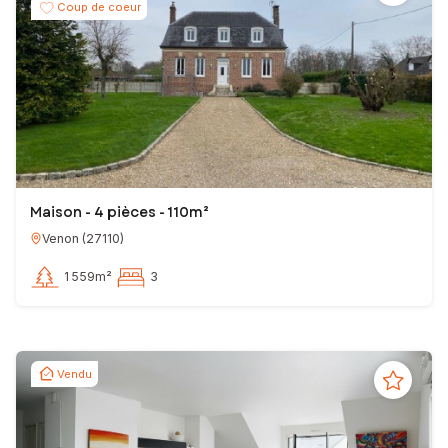
Coup de coeur
Maison - 4 pièces - 110m²
Venon
(
27110
)
1 559m²
3
Vendu