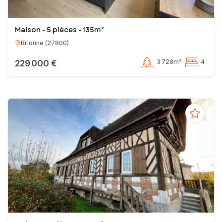
Maison - 5 pièces - 135m²
Brionne
(
27800
)
229 000 €
3 728m²
4