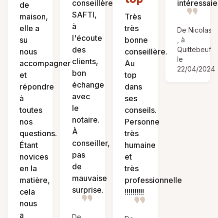
conseillère
intéressaie
de
SAFTI,
maison,
Très
à
elle a
très
De Nicolas
l'écoute
su
bonne
, à
des
Quittebeuf
nous
conseillère.
le
clients,
accompagner
Au
22/04/2024
bon
et
top
échange
répondre
dans
avec
à
ses
le
toutes
conseils.
notaire.
nos
Personne
À
questions.
très
conseiller,
Étant
humaine
pas
novices
et
de
en la
très
mauvaise
matière,
professionnelle
surprise.
cela
!!!!!!!!!!
nous
a
De