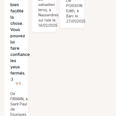
De
bien
sebastien
POISSON
leroy, à
facilité
Edith, à
Nassandres
Barc le
la
sur risle le
27/01/2025
chose.
14/02/2025
Vous
pouvez
lui
faire
confiance
les
yeux
fermés.
:)
De
FIRMAN, à
Saint Paul
de
Fourques