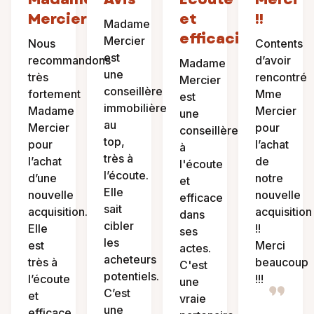
Mercier
et
!!
Madame
efficacité
Mercier
Nous
Contents
est
recommandons
d’avoir
Madame
une
très
rencontré
Mercier
conseillère
fortement
Mme
est
immobilière
Madame
Mercier
une
au
Mercier
pour
conseillère
top,
pour
l’achat
à
très à
l’achat
de
l'écoute
l’écoute.
d’une
notre
et
Elle
nouvelle
nouvelle
efficace
sait
acquisition.
acquisition
dans
cibler
Elle
!!
ses
les
est
Merci
actes.
acheteurs
très à
beaucoup
C'est
potentiels.
l’écoute
!!!
une
C’est
et
vraie
une
efficace