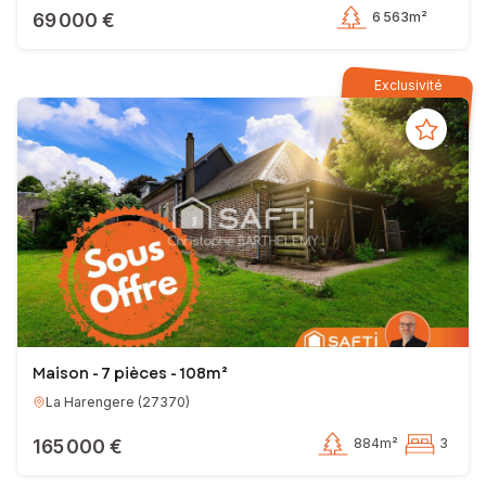
69 000 €
6 563m²
Exclusivité
Maison - 7 pièces - 108m²
La Harengere
(
27370
)
165 000 €
884m²
3