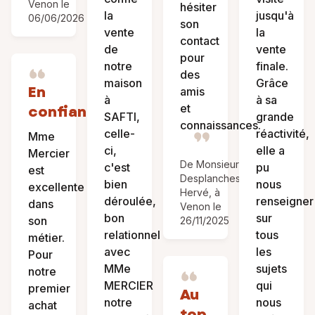
Venon le
hésiter
la
jusqu'à
06/06/2026
son
vente
la
contact
de
vente
pour
notre
finale.
des
maison
Grâce
En
amis
à
à sa
et
confiance
SAFTI,
grande
connaissances.
celle-
réactivité,
Mme
ci,
elle a
Mercier
De Monsieur
c'est
pu
est
Desplanches
bien
nous
excellente
Hervé, à
déroulée,
renseigner
dans
Venon le
bon
sur
son
26/11/2025
relationnel
tous
métier.
avec
les
Pour
MMe
sujets
notre
MERCIER
qui
premier
Au
notre
nous
achat
top