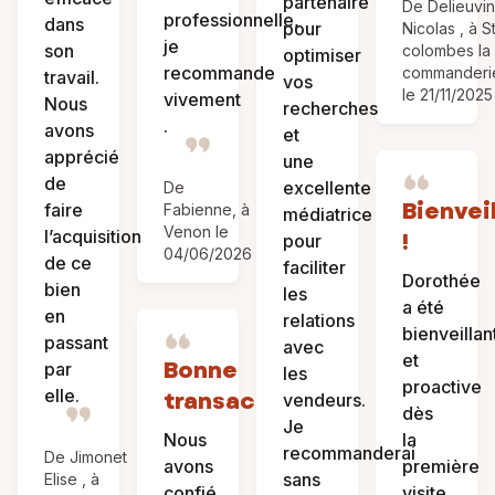
partenaire
De Delieuvin
professionnelle,
dans
pour
Nicolas , à S
je
son
colombes la
optimiser
recommande
commanderi
travail.
vos
le 21/11/2025
vivement
Nous
recherches
.
avons
et
apprécié
une
de
excellente
De
Bienvei
faire
Fabienne, à
médiatrice
Venon le
l’acquisition
!
pour
04/06/2026
de ce
faciliter
Dorothée
bien
les
a été
en
relations
bienveillan
passant
avec
et
Bonne
par
les
proactive
elle.
transaction
vendeurs.
dès
Je
Nous
la
recommanderai
De Jimonet
avons
première
sans
Elise , à
confié
visite