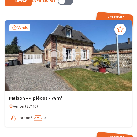
Filtrer
Exclusivités
Exclusivité
Vendu
Maison - 4 pièces - 74m²
Venon
(
27110
)
800m²
3