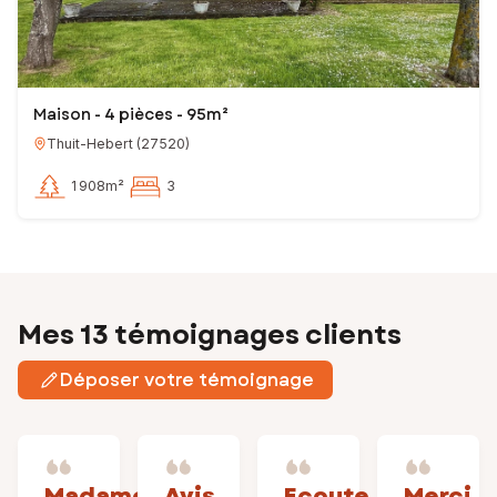
Maison - 4 pièces - 95m²
Thuit-Hebert
(
27520
)
1 908m²
3
Mes 13 témoignages clients
Déposer votre témoignage
Madame
Avis
Ecoute
Merci