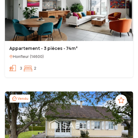
Appartement - 3 pièces - 74m²
Honfleur
(
14600
)
3
2
Vendu