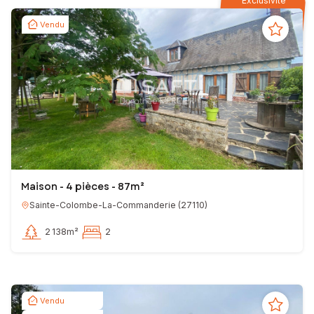
Exclusivité
Vendu
Maison - 4 pièces - 87m²
Sainte-Colombe-La-Commanderie
(
27110
)
2 138m²
2
Vendu