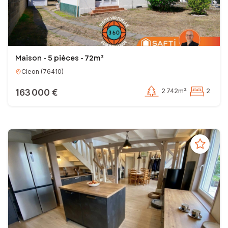
Maison - 5 pièces - 72m²
Cleon
(
76410
)
163 000 €
2 742m²
2