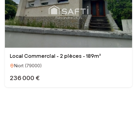
 vous guider dans cette belle aventure ! Fort d’un engagement
confiance durable.
Local Commercial - 2 pièces - 189m²
Niort
(
79000
)
236 000 €