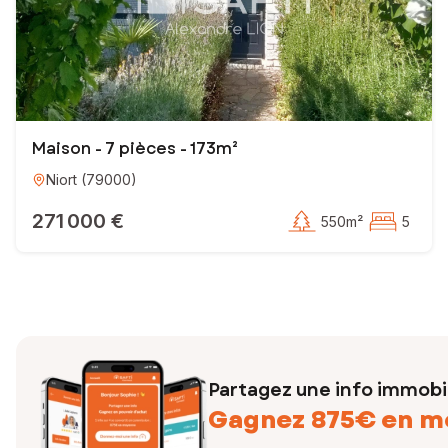
Maison - 7 pièces - 173m²
Niort
(
79000
)
271 000 €
550m²
5
Partagez une info immobil
Gagnez 875€ en m