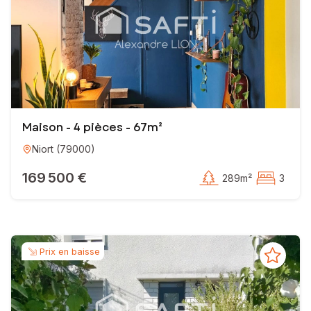
Vous souhaitez, vous aussi, donner un nouvel élan à votre carri
sincère et d’un accompagnement sur mesure, je suis prêt à faire d
Contactez moi dès maintenant au
06 60 23 01 33
, et parlons de
Je suis également joignable à l'adresse mail:
alexandre.lion@saf
En vous souhaitant une excellente journée et la réussite de vos pro
Maison - 4 pièces - 67m²
À très bientôt,
Alexandre Lion
Niort
(
79000
)
169 500 €
289m²
3
EI - Agent commercial - 750 034 233 RSAC NIORT
Prix en baisse