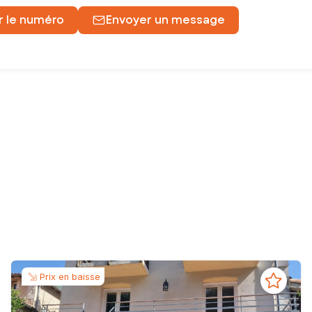
r le numéro
Envoyer un message
uage=fr
e que je deviens votre nouveau
conseiller immobilier SAFTI
à Nio
 un bonheur partagé. "Nouvelle aventure, nouvelle énergie" : je suis
éussites.
hoisi de rejoindre
SAFTI
, le
réseau immobilier n°1 en notoriété
, p
Prix en baisse
irons, je suis à vos côtés à chaque étape pour vous accompagner a