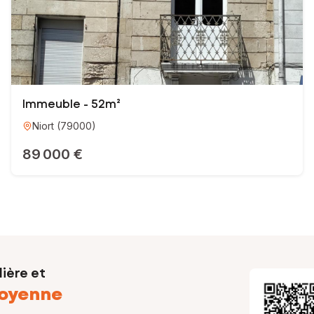
Immeuble - 52m²
Niort
(
79000
)
89 000 €
ière et
oyenne