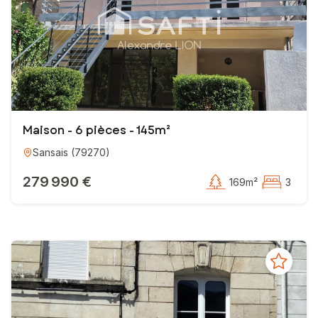
ère et devenir conseiller ère en immobilier ? Je serais heureux de
e votre projet une réussite, dans un esprit de collaboration et de 
 vos projets ensemble !
ti.fr
jets !!!
Maison - 6 pièces - 145m²
Sansais
(
79270
)
279 990 €
169m²
3