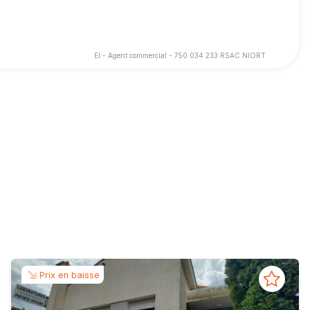
EI - Agent commercial - 750 034 233 RSAC NIORT
rt (79) ! Ensemble, construisons une relation de confiance pour
 fier de rejoindre Safti ! Mon objectif ? Vous accompagner avec
our mettre mon sens du service, ma rigueur et ma connaissance
Prix en baisse
vec écoute et efficacité.