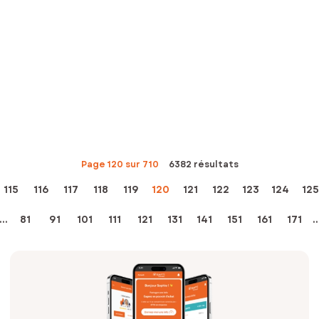
Page 120 sur 710
6382 résultats
115
116
117
118
119
120
121
122
123
124
125
...
81
91
101
111
121
131
141
151
161
171
..