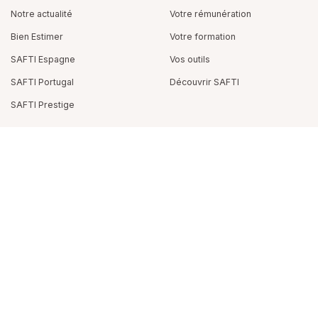
Notre actualité
Votre rémunération
Bien Estimer
Votre formation
SAFTI Espagne
Vos outils
SAFTI Portugal
Découvrir SAFTI
SAFTI Prestige
Téléchargez SAFTI Connect :
partagez vos infos immobilières
et gagnez 875€
en moyenne
SUIVEZ-NOUS