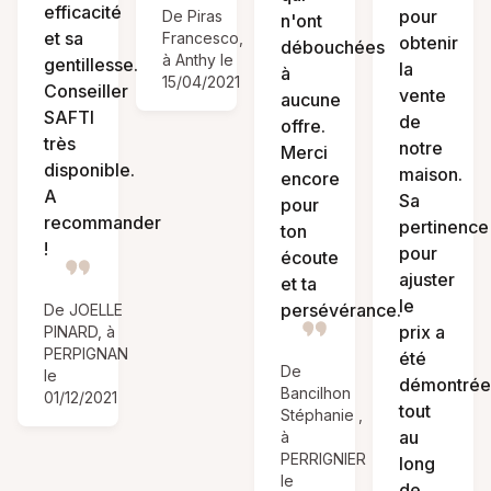
efficacité
pour
De Piras
n'ont
et sa
Francesco,
obtenir
débouchées
à Anthy le
gentillesse.
la
à
15/04/2021
Conseiller
vente
aucune
SAFTI
de
offre.
très
notre
Merci
disponible.
maison.
encore
A
Sa
pour
recommander
pertinence
ton
!
pour
écoute
ajuster
et ta
le
persévérance.
De JOELLE
prix a
PINARD, à
PERPIGNAN
été
De
le
démontrée
Bancilhon
01/12/2021
tout
Stéphanie ,
au
à
PERRIGNIER
long
le
de