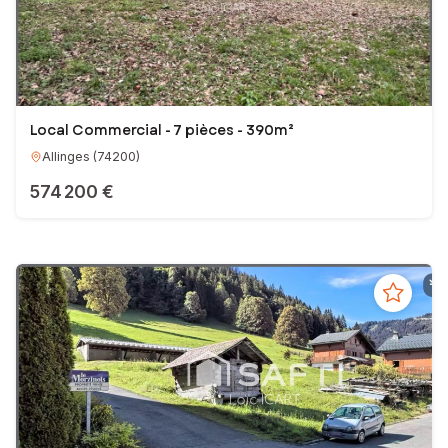
vente.
L’objectif est de sécuriser vos transactions immobilières et
d’éviter les erreurs qui peuvent ralentir une vente ou fragiliser
un achat.
Local Commercial - 7 pièces - 390m²
Vous avez un projet d’achat ou de vente ou vous vous posez des
questions sur le marché immobilier local ?
Allinges
(
74200
)
574 200 €
Je vous propose d’échanger simplement pour faire le point sur
votre situation et vous apporter des réponses concrètes pour
vos prochaines transactions immobilières.
EI - Agent commercial - 488 298 332 RSAC THONON-LES-BAINS