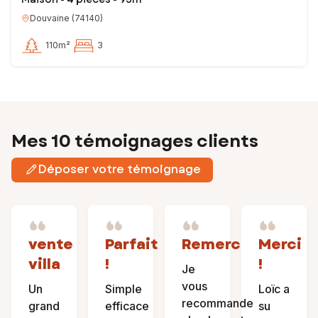
Douvaine
(
74140
)
110m²
3
Mes 10 témoignages clients
Déposer votre témoignage
vente
Parfait
Remerciement
Merci
villa
!
!
Je
vous
Un
Simple
Loïc a
recommande
grand
efficace
su