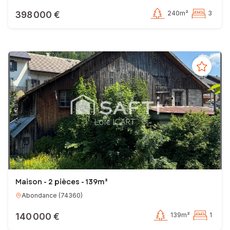
398 000 €
240m²
3
Maison - 2 pièces - 139m²
Abondance
(
74360
)
140 000 €
139m²
1