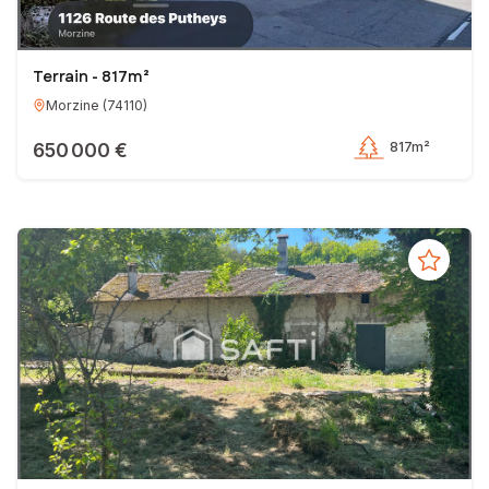
Terrain - 817m²
Morzine
(
74110
)
650 000 €
817m²