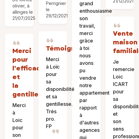
21/12/2021
grand
Perrignier
olivier, à
le
enthousiasme
allinges le
29/12/2021
son
21/07/2025
travail,
Vente
merci
grâce
maison
Témoignage
à toi
Merci
familia
nous
pour
Merci
Je
avons
à Loïc
l'efficacité
remercie
pu
pour
et
Loic
vendre
sa
ICART
la
notre
disponibilité
pour
appartement
gentillesse
et sa
sa
par
gentillesse.
Merci
disponibili
rapport
Très
à
et
à
pro.
Loic
son
d'autres
FP
pour
sens
agences
son
profession
qui