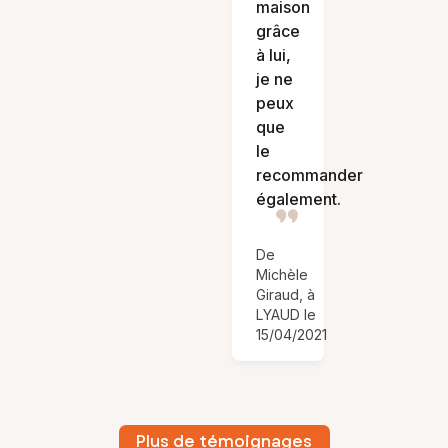
maison
grâce
à lui,
je ne
peux
que
le
recommander
également.
De
Michèle
Giraud, à
LYAUD le
15/04/2021
Plus de témoignages