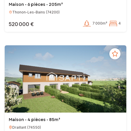
Maison - 6 pièces - 205m²
Thonon-Les-Bains
(
74200
)
520 000 €
7 000m²
4
Maison - 4 pièces - 85m²
Draillant
(
74550
)