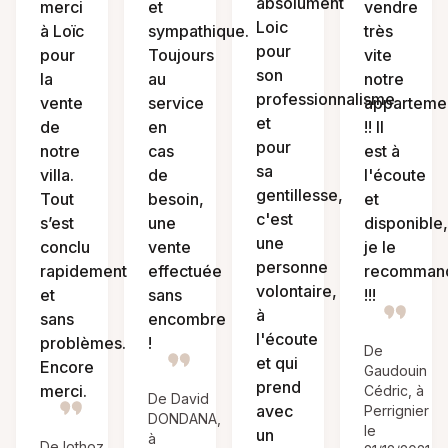
absolument
merci
et
vendre
Loic
à Loïc
sympathique.
très
pour
pour
Toujours
vite
son
la
au
notre
professionnalisme
vente
service
apparteme
et
de
en
!! Il
pour
notre
cas
est à
sa
villa.
de
l'écoute
gentillesse,
Tout
besoin,
et
c'est
s’est
une
disponible,
une
conclu
vente
je le
personne
rapidement
effectuée
recomman
volontaire,
et
sans
!!!
à
sans
encombre
l'écoute
problèmes.
!
De
et qui
Encore
Gaudouin
prend
merci.
Cédric, à
De David
avec
Perrignier
DONDANA,
le
un
à
De lothoz