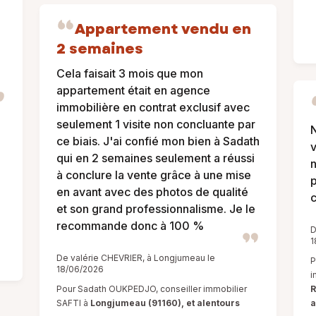
Appartement vendu en
2 semaines
Cela faisait 3 mois que mon
appartement était en agence
immobilière en contrat exclusif avec
seulement 1 visite non concluante par
N
ce biais. J'ai confié mon bien à Sadath
qui en 2 semaines seulement a réussi
n
à conclure la vente grâce à une mise
p
en avant avec des photos de qualité
c
et son grand professionnalisme. Je le
recommande donc à 100 %
D
1
De valérie CHEVRIER, à Longjumeau le
P
18/06/2026
i
Pour Sadath OUKPEDJO, conseiller immobilier
R
SAFTI à
Longjumeau (91160), et alentours
a