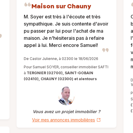
Maison sur Chauny
M. Soyer est très à l'écoute et très
C
sympathique. Je suis contente d'avoir
b
pu passer par lui pour l'achat de ma
a
maison. Je n'hésiterais pas à refaire
l
appel à lui. Merci encore Samuel!
f
v
De Castor Julienne, à 02300 le 18/06/2026
n
m
Pour Samuel SOYER, conseiller immobilier SAFTI
à
TERGNIER (02700), SAINT-GOBAIN
(02410), CHAUNY (02300) et alentours
D
1
P
S
(
(
Vous avez un projet immobilier ?
Voir mes annonces immobilières