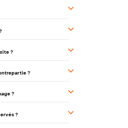
?
site ?
ontrepartie ?
nage ?
servés ?