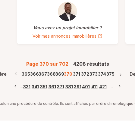
Vous avez un projet immobilier ?
Voir mes annonces immobilières
Page 370 sur 702
4208 résultats
ère
365
366
367
368
369
370
371
372
373
374
375
De
...
331
341
351
361
371
381
391
401
411
421
...
on une procédure de contrôle. Ils sont affichés par ordre chronologique d