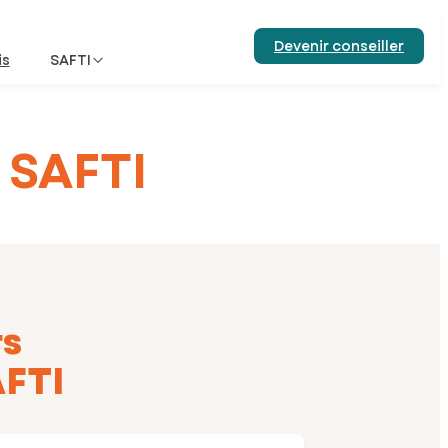
Devenir conseiller
is
SAFTI
 SAFTI
rs
AFTI