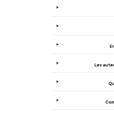
En
Les aute
Qu
Com