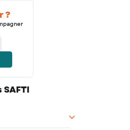
r ?
ompagner
s SAFTI