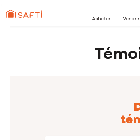
Acheter
Vendre
Témo
D
tém