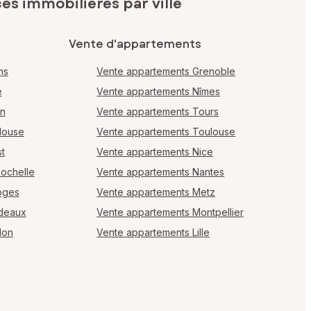
s immobilières par ville
Vente d'appartements
ms
Vente appartements Grenoble
e
Vente appartements Nîmes
en
Vente appartements Tours
louse
Vente appartements Toulouse
t
Vente appartements Nice
Rochelle
Vente appartements Nantes
oges
Vente appartements Metz
rdeaux
Vente appartements Montpellier
lon
Vente appartements Lille