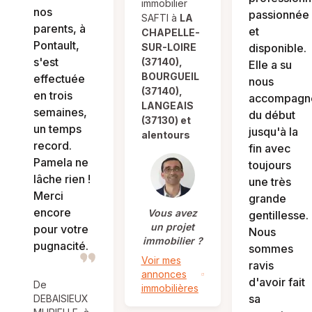
immobilier
nos
passionnée
SAFTI à
LA
parents, à
et
CHAPELLE-
Pontault,
SUR-LOIRE
disponible.
s'est
(37140),
Elle a su
BOURGUEIL
effectuée
nous
(37140),
en trois
accompagn
LANGEAIS
semaines,
du début
(37130) et
un temps
jusqu'à la
alentours
record.
fin avec
Pamela ne
toujours
lâche rien !
une très
Merci
grande
encore
Vous avez
gentillesse.
un projet
pour votre
Nous
immobilier ?
pugnacité.
sommes
Voir mes
ravis
annonces
d'avoir fait
De
immobilières
sa
DEBAISIEUX