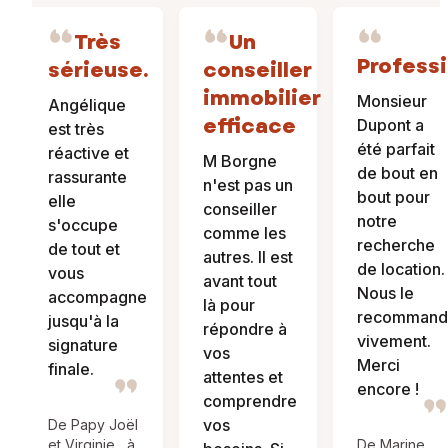
Très
Un
Profess
sérieuse.
conseiller
immobilier
Monsieur
Angélique
efficace
Dupont a
est très
été parfait
réactive et
M Borgne
de bout en
rassurante
n'est pas un
bout pour
elle
conseiller
notre
s'occupe
comme les
recherche
de tout et
autres. Il est
de location.
vous
avant tout
Nous le
accompagne
là pour
recommand
jusqu'à la
répondre à
vivement.
signature
vos
Merci
finale.
attentes et
encore !
comprendre
vos
De Papy Joël
et Virginie , à
De Marine