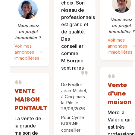
choix. Son
réseau de
professionnels
Vous avez
est grand et
Vous avez
un projet
de qualité.
un projet
immobilier ?
immobilier ?
Des
Voir mes
conseiller
Voir mes
annonces
annonces
immobilières
comme
immobilières
M.Borgne
sont rares
Vente
De Feuillet
VENTE
Jean-Michel,
d'une
à Cinq-mars-
MAISON
maison
la-Pile le
PONTAULT
26/06/2026
Merci à
Pour Cyrille
La vente de
Valérie qui
BORGNE,
la grande
est très
conseiller
maison de
professionn