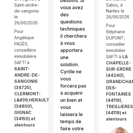
besoins. Si
Saint-andre-
Saliou, à
vous avez
de-sangonis
Nantes le
des
le
26/06/2026
questions
26/06/2026
Pour
techniques
Pour
Stéphane
il cherchera
Angélique
DUPONT,
à vous
PAGÈS,
conseiller
apportera
conseillère
immobilier
immobilière
SAFTI à
LA
une
SAFTI à
CHAPELLE-
solution.
SAINT-
SUR-ERDRE
Cyrille ne
ANDRE-DE-
(44240),
vous
SANGONIS
GRANDCHA
forcera pas
(34725),
DES-
à acquérir
CLERMONT-
FONTAINES
un bien et
L&#39;HERAULT
(44119),
(34800),
TREILLIERE
vous
GIGNAC
(44119) et
laissera le
(34150) et
alentours
temps de
alentours
faire votre