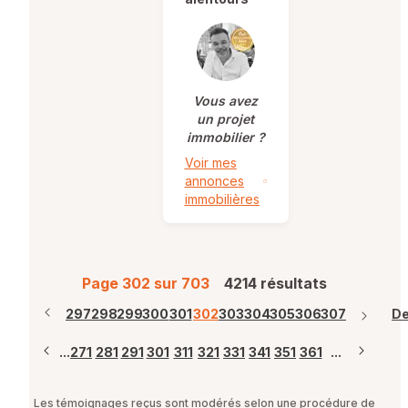
Vous avez
un projet
immobilier ?
Voir mes
annonces
immobilières
Page 302 sur 703
4214 résultats
ère
297
298
299
300
301
302
303
304
305
306
307
De
...
271
281
291
301
311
321
331
341
351
361
...
Les témoignages reçus sont modérés selon une procédure de