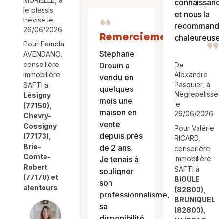
MURIELLE, à
connaissan
le plessis
et nous la
trévise le
recommand
26/06/2026
Remerciements
chaleureus
Pour Pamela
Stéphane
AVENDANO,
conseillère
Drouin a
De
immobilière
Alexandre
vendu en
Pasquier, à
SAFTI à
quelques
Nègrepelisse
Lésigny
mois une
le
(77150),
maison en
26/06/2026
Chevry-
vente
Cossigny
Pour Valérie
depuis près
(77173),
RICARD,
Brie-
de 2 ans.
conseillère
Comte-
Je tenais à
immobilière
Robert
SAFTI à
souligner
(77170) et
BIOULE
son
alentours
(82800),
professionnalisme,
BRUNIQUEL
sa
(82800),
disponibilité,