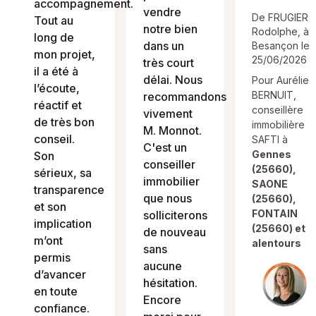
accompagnement.
vendre
De FRUGIER
Tout au
notre bien
Rodolphe, à
long de
dans un
Besançon le
mon projet,
25/06/2026
très court
il a été à
délai. Nous
Pour Aurélie
l’écoute,
BERNUIT,
recommandons
réactif et
conseillère
vivement
de très bon
immobilière
M. Monnot.
conseil.
SAFTI à
C'est un
Gennes
Son
conseiller
(25660),
sérieux, sa
immobilier
SAONE
transparence
que nous
(25660),
et son
FONTAIN
solliciterons
implication
(25660) et
de nouveau
m’ont
alentours
sans
permis
aucune
d’avancer
hésitation.
en toute
Encore
confiance.