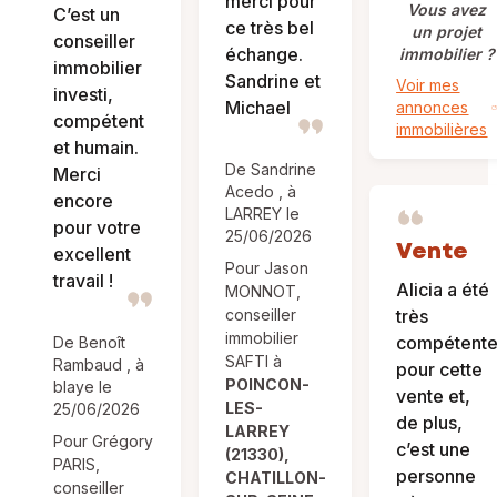
merci pour
Vous avez
C’est un
ce très bel
un projet
conseiller
échange.
immobilier ?
immobilier
Sandrine et
Voir mes
investi,
Michael
annonces
compétent
immobilières
et humain.
De Sandrine
Merci
Acedo , à
encore
LARREY le
pour votre
25/06/2026
Vente
excellent
Pour Jason
travail !
Alicia a été
MONNOT,
conseiller
très
immobilier
compétent
De Benoît
SAFTI à
Rambaud , à
pour cette
POINCON-
blaye le
vente et,
LES-
25/06/2026
de plus,
LARREY
Pour Grégory
c’est une
(21330),
PARIS,
personne
CHATILLON-
conseiller