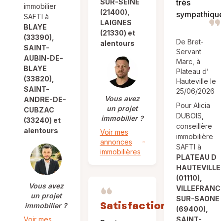
SUR-SEINE
très
immobilier
(21400),
sympathiqu
SAFTI à
LAIGNES
BLAYE
(21330) et
(33390),
De Bret-
alentours
SAINT-
Servant
AUBIN-DE-
Marc, à
BLAYE
Plateau d’
(33820),
Hauteville le
SAINT-
25/06/2026
Vous avez
ANDRE-DE-
Pour Alicia
un projet
CUBZAC
DUBOIS,
immobilier ?
(33240) et
conseillère
alentours
Voir mes
immobilière
annonces
SAFTI à
immobilières
PLATEAU D
HAUTEVILLE
(01110),
Vous avez
VILLEFRANC
un projet
SUR-SAONE
Satisfaction
immobilier ?
(69400),
Voir mes
SAINT-