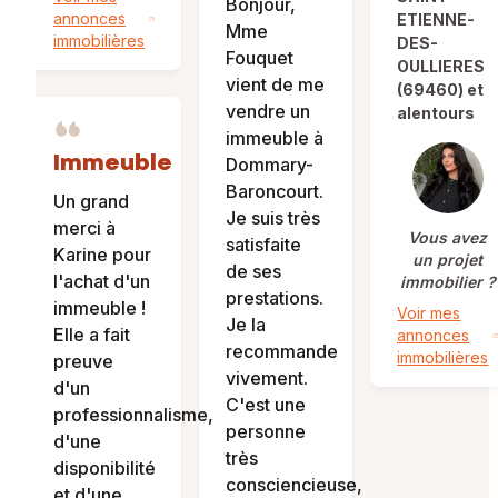
Bonjour,
annonces
ETIENNE-
Mme
immobilières
DES-
Fouquet
OULLIERES
vient de me
(69460) et
vendre un
alentours
immeuble à
Immeuble
Dommary-
Baroncourt.
Un grand
Je suis très
merci à
Vous avez
satisfaite
Karine pour
un projet
de ses
l'achat d'un
immobilier ?
prestations.
immeuble !
Voir mes
Je la
Elle a fait
annonces
recommande
immobilières
preuve
vivement.
d'un
C'est une
professionnalisme,
personne
d'une
très
disponibilité
consciencieuse,
et d'une