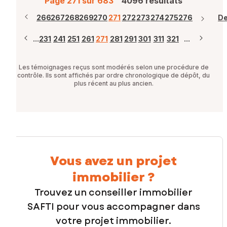
Page 271 sur 683
4096 résultats
ère
266
267
268
269
270
271
272
273
274
275
276
De
...
231
241
251
261
271
281
291
301
311
321
...
Les témoignages reçus sont modérés selon une procédure de
contrôle. Ils sont affichés par ordre chronologique de dépôt, du
plus récent au plus ancien.
Vous avez un projet
immobilier ?
Trouvez un conseiller immobilier
SAFTI pour vous accompagner dans
votre projet immobilier.