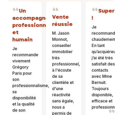
Un
Super
Vente
accompagnement
!
réussie
professionnel
Je
et
M. Jason
recomman
humain
Monnot,
chaudement
conseiller
En tant
Je
immobilier
qu’acquéreu
recommande
très
j’ai été très
vivement
professionnel,
satisfait des
Grégory
à l'écoute
contacts
Paris pour
de sa
avec Mme
son
clientèle et
Bernuit.
professionnalisme,
d'une
Toujours
sa
réactivité
disponible,
disponibilité
sans égale,
efficace et
et la qualité
nous a
professionn
de son
permis de