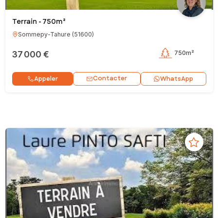
Terrain - 750m²
Sommepy-Tahure
(
51600
)
37 000 €
750m²
Contacter
Appeler
WhatsApp