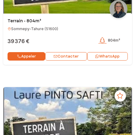
Terrain - 804m²
Sommepy-Tahure
(
51600
)
39 376 €
804m²
Contacter
Appeler
WhatsApp