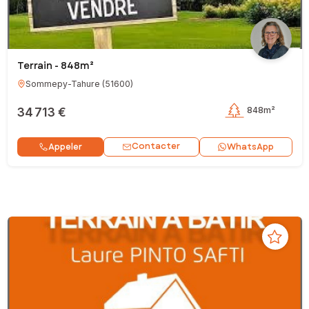
Terrain - 848m²
Sommepy-Tahure
(
51600
)
34 713 €
848m²
Contacter
Appeler
WhatsApp