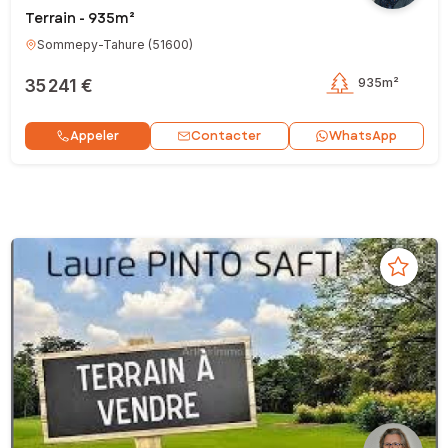
Terrain - 935m²
Sommepy-Tahure
(
51600
)
35 241 €
935m²
Contacter
Appeler
WhatsApp