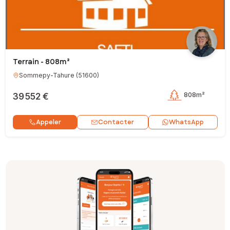
Terrain - 808m²
Sommepy-Tahure
(
51600
)
39 552 €
808m²
Contacter
Appeler
WhatsApp