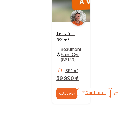
Terrain -
891m²
Beaumont
Saint Cyr
(
86130
)
891m²
59 990 €
Contacter
Appeler