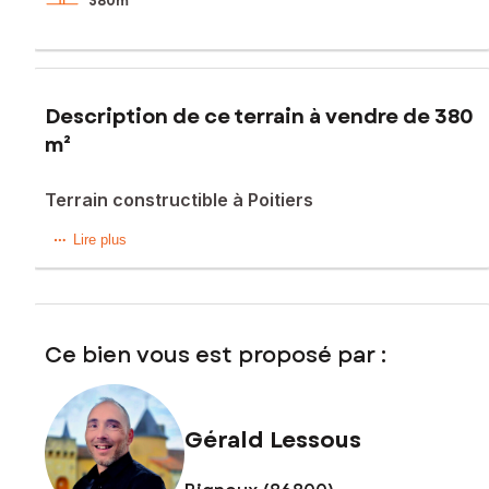
380m²
Description de ce terrain à vendre de 380
m²
Terrain constructible à Poitiers
Terrain viabilisé libre de construction de 380m2 à Poitiers.
Lire plus
Orientation plein sud.
Proche école, ligne de bus, commerces
Ce bien vous est proposé par :
Quartier est de Poitiers
Les informations sur les risques auxquels ce bien est
exposé sont disponibles sur le site Géorisques :
Gérald Lessous
www.georisques.gouv.fr
Prix de vente : 62 000 €