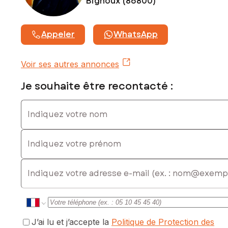
Bignoux (86800)
Honoraires charge vendeur
Contactez votre conseiller SAFTI : Gérald LESSOUS, Tél. :
Appeler
WhatsApp
0686181376, E-mail : gerald.lessous@safti.fr - EI - Agent
commercial immatriculé au RSAC de Poitiers sous le numéro
900747478
Voir ses autres annonces
Je souhaite être recontacté :
Indiquez votre nom
Indiquez votre prénom
E-mail
J’ai lu et j’accepte la
Politique de Protection des