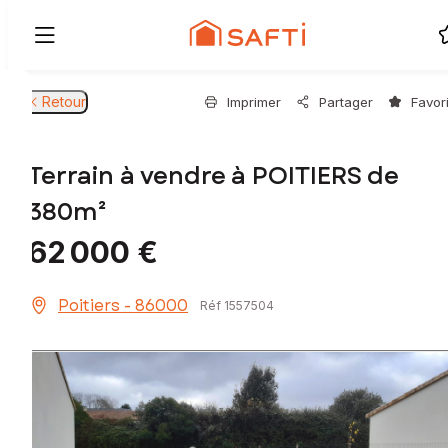
Retour
Imprimer
Partager
Favor
Terrain à vendre à POITIERS de
380m²
62 000 €
Poitiers - 86000
Réf 1557504