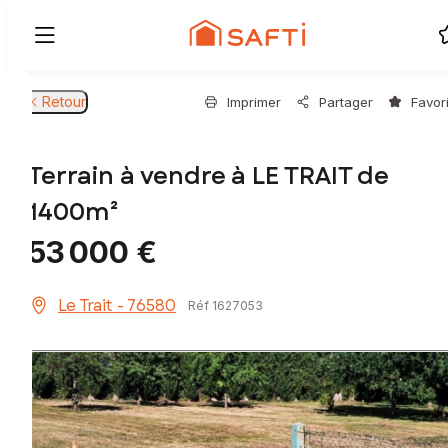
Retour
Imprimer
Partager
Favor
Terrain à vendre à LE TRAIT de
1400m²
53 000 €
Le Trait - 76580
Réf 1627053