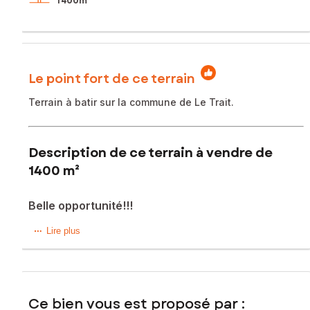
1 400m²
Le point fort de ce terrain
Terrain à batir sur la commune de Le Trait.
Description de ce terrain à vendre de
1400 m²
Belle opportunité!!!
Situé commune de Le Trait (76580), ce terrain de 1400 m² (
Lire plus
lot D) offre un emplacement idéal à seulement 5 minutes à
pied du centre bourg. Niché à proximité du chemin du
halage, cet emplacement privilégié est parfait pour les
amoureux de la nature et des promenades en bord de
Ce bien vous est proposé par :
Seine. Le Trait bénéficie des commerces et des services