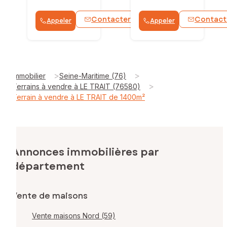
Contacter
Contact
Appeler
Appeler
WhatsApp
>
>
Immobilier
Seine-Maritime (76)
>
Terrains à vendre à LE TRAIT (76580)
Terrain à vendre à LE TRAIT de 1400m²
Annonces immobilières par
département
Vente de maisons
Vente maisons Nord (59)