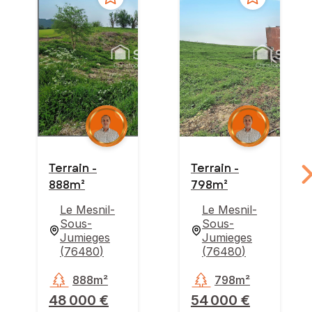
Terrain -
Terrain -
888m²
798m²
Le Mesnil-
Le Mesnil-
Sous-
Sous-
Jumieges
Jumieges
(
76480
)
(
76480
)
888m²
798m²
48 000 €
54 000 €