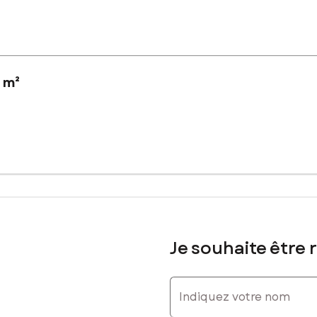
 m²
nteleu, venez découvrir ce terrain de 765 m² offrant une magnifiqu
alme tout en restant proche des commodités : commerces, écoles, t
Je souhaite être 
Indiquez votre nom
 terrain.