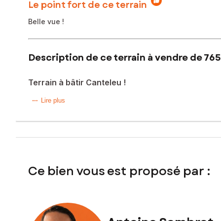
Le point fort de ce terrain
Belle vue !
Description de ce terrain à vendre de 765
Terrain à bâtir Canteleu !
Dans les hauteurs du quartier résidentiel de Croisset à Ca
Lire plus
Idéalement situé, vous bénéficierez d'un environnement c
moins de 5 minutes en voiture.
Les atouts du terrain :
Ce bien vous est proposé par :
Terrain borné
Réseaux en bordure de parcelle
Libre de constructeur
Belle exposition et vue dominante
À prévoir : travaux de terrassement en raison de la pente du