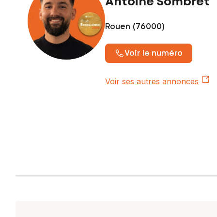
Antoine Sombret
L'avis du pro : un terrain rare sur le secteur de Croisset, o
Rouen (76000)
Les informations sur les risques auxquels ce bien est expo
Voir le numéro
Prix de vente : 55 990 €
Honoraires charge vendeur
Voir ses autres annonces
Contactez votre conseiller SAFTI : Antoine SOMBRET, Tél. 