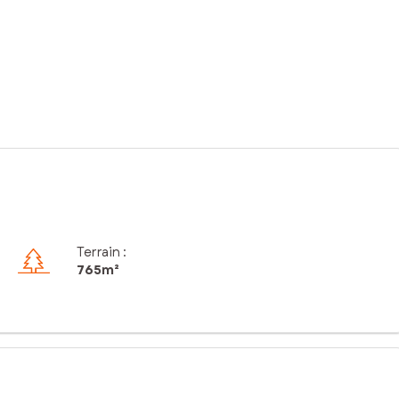
Terrain :
765m²