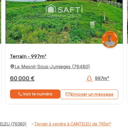
Terrain - 997m²
Le Mesnil-Sous-Jumieges
(
76480
)
60 000 €
997m²
Voir le numéro
Envoyer un message
>
TELEU (76380)
Terrain à vendre à CANTELEU de 765m²