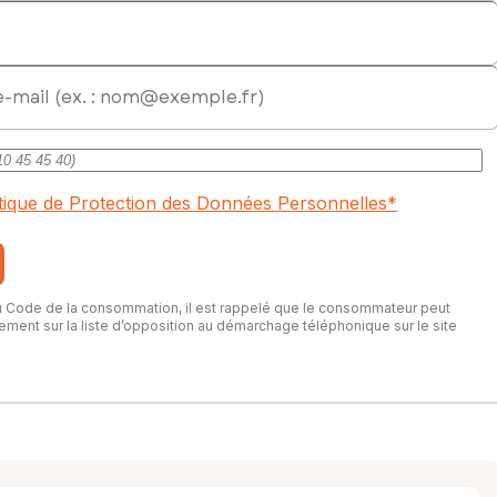
 de réaliser le projet de construction de votre choix.
ercial immatriculé au RSAC de ROUEN sous le numéro 843 100 389
itique de Protection des Données Personnelles
*
du Code de la consommation, il est rappelé que le consommateur peut
itement sur la liste d’opposition au démarchage téléphonique sur le site