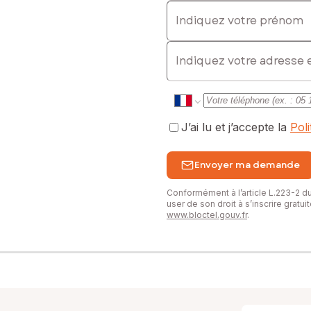
Indiquez votre prénom
ffrant un cadre de vie privilégié, une vue exceptionnelle et la liberté
E-mail
sé sont disponibles sur le site Géorisques : www.georisques.gouv.fr
: 0623756630, E-mail : antoine.sombret@safti.fr - EI - Agent comm
J’ai lu et j’accepte la
Pol
Envoyer ma demande
Conformément à l’article L.223-2 
user de son droit à s’inscrire gratu
www.bloctel.gouv.fr
.