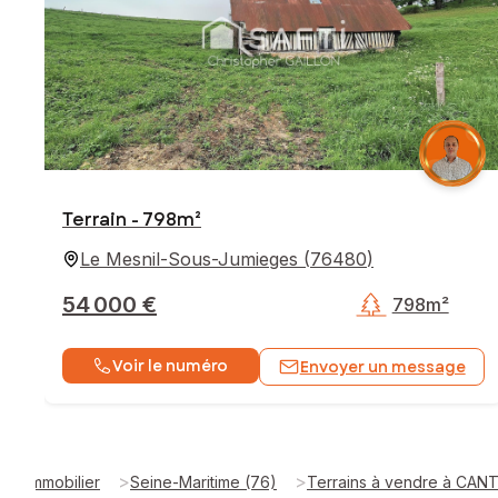
Terrain - 798m²
Le Mesnil-Sous-Jumieges
(
76480
)
54 000 €
798m²
Voir le numéro
Envoyer un message
>
>
Immobilier
Seine-Maritime (76)
Terrains à vendre à CAN