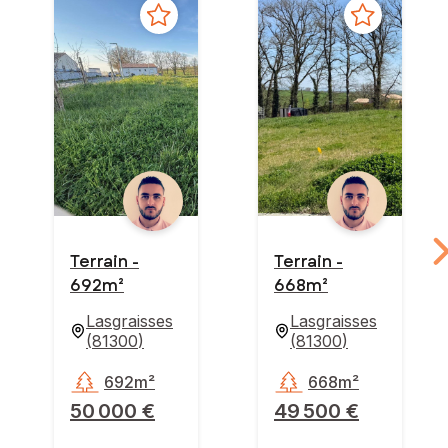
Terrain -
Terrain -
692m²
668m²
Lasgraisses
Lasgraisses
(
81300
)
(
81300
)
692m²
668m²
50 000 €
49 500 €