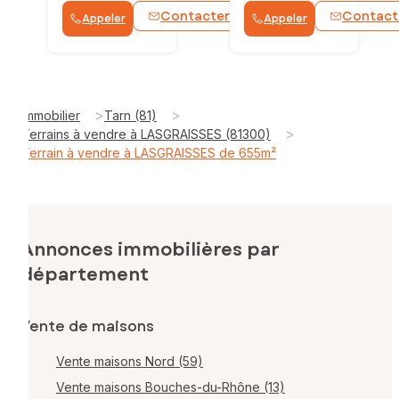
Contacter
Contact
Appeler
Appeler
WhatsApp
>
>
Immobilier
Tarn (81)
>
Terrains à vendre à LASGRAISSES (81300)
Terrain à vendre à LASGRAISSES de 655m²
Annonces immobilières par
département
Vente de maisons
Vente maisons Nord (59)
Vente maisons Bouches-du-Rhône (13)