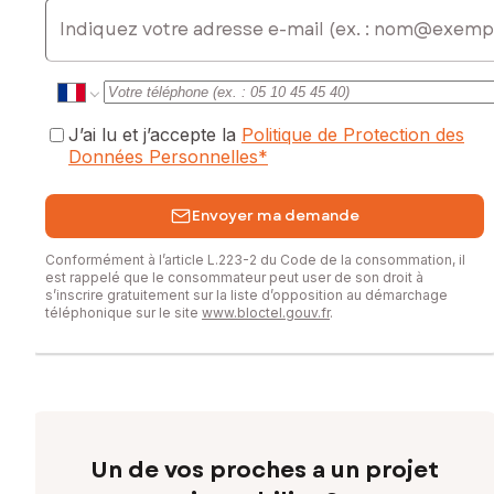
E-mail
0689667226, E-mail : matthieu.izard@safti.fr - EI - Agent
commercial immatriculé au RSAC de Albi sous le numéro
927901033
J’ai lu et j’accepte la
Politique de Protection des
Données Personnelles
*
Envoyer ma demande
Conformément à l’article L.223-2 du Code de la consommation, il
est rappelé que le consommateur peut user de son droit à
s’inscrire gratuitement sur la liste d’opposition au démarchage
téléphonique sur le site
www.bloctel.gouv.fr
.
Un de vos proches a un projet