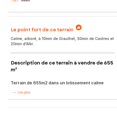
655m²
Le point fort de ce terrain
Calme, arboré, à 10min de Graulhet, 30min de Castres et
20min d'Albi
Description de ce terrain à vendre de 655
m²
Terrain de 655m2 dans un lotissement calme
Situé dans la charmante commune de Lasgraisses (81300),
Lire plus
ce terrain de 655m² à bâtir offre un cadre paisible et
agréable pour construire la maison de vos rêves.
Lasgraisses se distingue par son ambiance conviviale, son
patrimoine historique et sa proximité avec des commerces