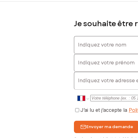
Je souhaite être 
0624991784, E-mail : philippe.bosc@safti.fr - EI - Agent commercia
Indiquez votre nom
Indiquez votre prénom
E-mail
J’ai lu et j’accepte la
Pol
Envoyer ma demande