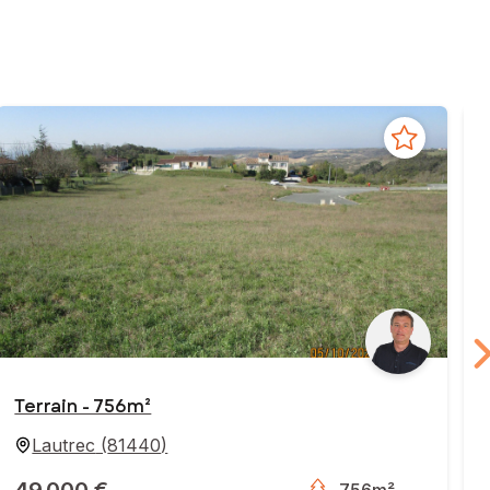
Terrain - 756m²
Lautrec
(
81440
)