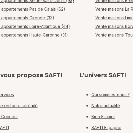
 appartements Seine-Saint-Denis (93)
Vente maisons Bres
 appartements Pas de Calais (62)
Vente maisons La 
 appartements Gironde (33)
Vente maisons Lim
 appartements Loire-Atlantique (44)
Vente maisons Bo
 appartements Haute-Garonne (31)
Vente maisons Tou
 vous propose SAFTI
L'univers SAFTI
ervices
Qui sommes-nous ?
e en toute sérénité
Notre actualité
 Connect
Bien Estimer
SAFTI
SAFTI Espagne