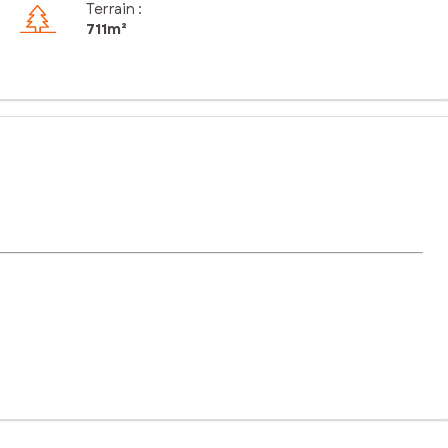
Terrain :
711m²