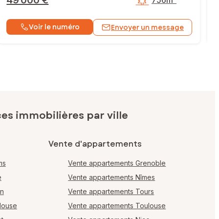
49 000 €
756m²
Voir le numéro
Envoyer un message
s immobilières par ville
Vente d'appartements
ms
Vente appartements Grenoble
e
Vente appartements Nîmes
en
Vente appartements Tours
louse
Vente appartements Toulouse