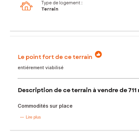
Type de logement :
Terrain
Le point fort de ce terrain
entiérement viabilisé
Description de ce terrain à vendre de 711
Commodités sur place
Terrain constructible de 711 m² entierement viabilisé, assain
Lire plus
Les informations sur les risques auxquels ce bien est expo