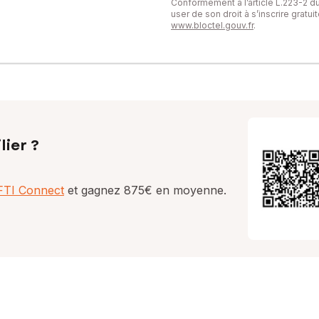
Conformément à l’article L.223-2 
user de son droit à s’inscrire gratu
www.bloctel.gouv.fr
.
lier ?
AFTI Connect
et gagnez 875€ en moyenne.