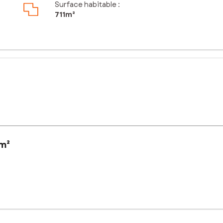
Surface habitable :
711m²
 m²
issement collectif.
sé sont disponibles sur le site Géorisques : www.georisques.gouv.fr