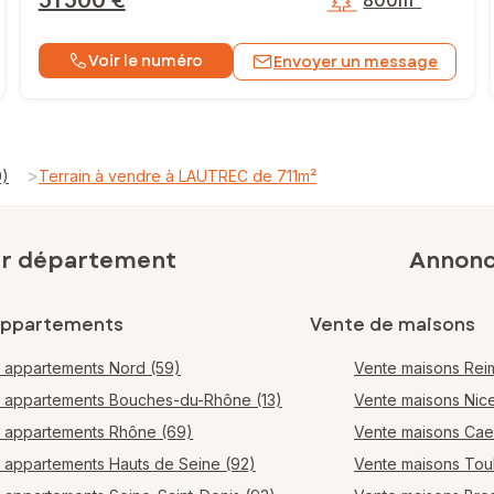
51 500 €
800m²
Voir le numéro
Envoyer un message
>
0)
Terrain à vendre à LAUTREC de 711m²
ar département
Annonce
appartements
Vente de maisons
 appartements Nord (59)
Vente maisons Rei
 appartements Bouches-du-Rhône (13)
Vente maisons Nic
 appartements Rhône (69)
Vente maisons Ca
 appartements Hauts de Seine (92)
Vente maisons Tou