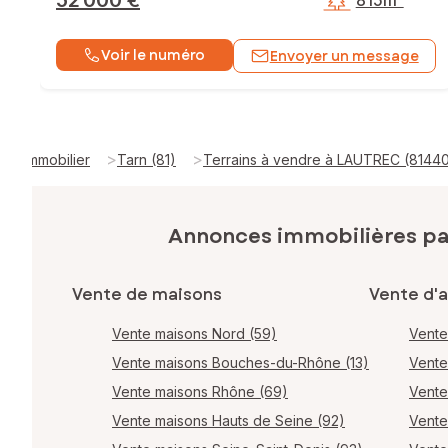
52 000 €
815m²
Voir le numéro
Envoyer un message
>
>
Immobilier
Tarn (81)
Terrains à vendre à LAUTREC (8144
Annonces immobilières p
Vente de maisons
Vente d'
Vente maisons Nord (59)
Vente
Vente maisons Bouches-du-Rhône (13)
Vente
Vente maisons Rhône (69)
Vente
Vente maisons Hauts de Seine (92)
Vente