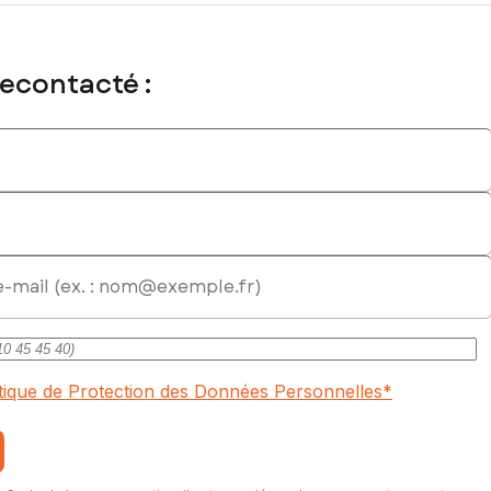
recontacté :
l immatriculé au RSAC de CASTRES sous le numéro 824 659 072
itique de Protection des Données Personnelles
*