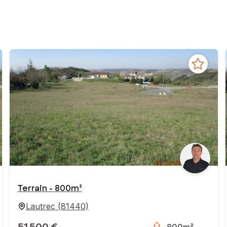
Terrain - 800m²
Lautrec
(
81440
)