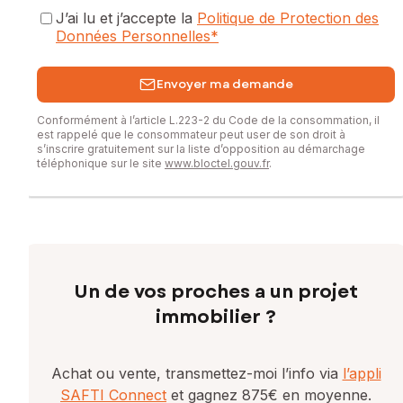
Contactez votre conseiller SAFTI : Sarah MEDDA-
J’ai lu et j’accepte la
Politique de Protection des
FELLMANN, Tél. : 06 47 60 34 15, E-mail :
Données Personnelles
*
sarah.medda@safti.fr - EI - Agent commercial immatriculé au
RSAC de SARREGUEMINES sous le numéro 848 522 090
Envoyer ma demande
Conformément à l’article L.223-2 du Code de la consommation, il
est rappelé que le consommateur peut user de son droit à
s’inscrire gratuitement sur la liste d’opposition au démarchage
téléphonique sur le site
www.bloctel.gouv.fr
.
Un de vos proches a un projet
immobilier ?
Achat ou vente, transmettez-moi l’info via
l’appli
SAFTI Connect
et gagnez 875€ en moyenne.