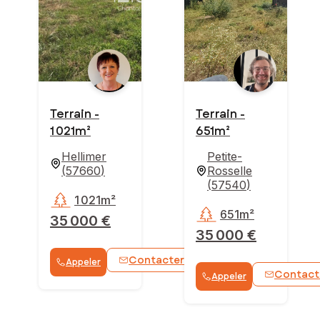
Terrain -
Terrain -
1 021m²
651m²
Hellimer
Petite-
(
57660
)
Rosselle
(
57540
)
1 021m²
651m²
35 000 €
35 000 €
Contacter
Appeler
WhatsApp
Contact
Appeler