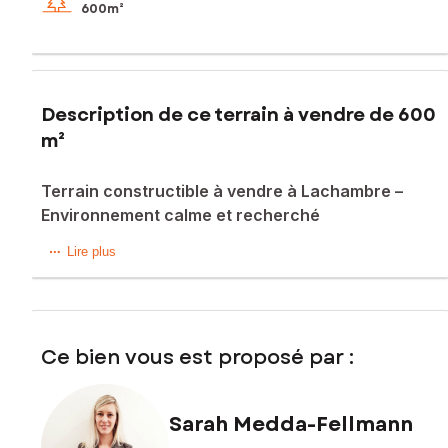
600m²
Description de ce terrain à vendre de 600
m²
Terrain constructible à vendre à Lachambre –
Environnement calme et recherché
Situé dans une rue paisible de Lachambre, charmant
Lire plus
village,venez découvrir ce beau terrain constructible
d’environ 600 m².
Ce terrain offre de belles proportions avec une façade
Ce bien vous est proposé par :
d’environ 44 mètres et une profondeur de 14 mètres,
permettant de nombreuses possibilités pour votre futur
projet de construction.
Sarah Medda-Fellmann
Un permis de construire a déjà été déposé, offrant un réel