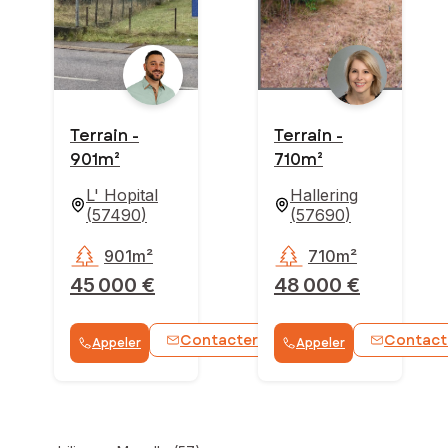
Terrain -
Terrain -
901m²
710m²
L' Hopital
Hallering
(
57490
)
(
57690
)
901m²
710m²
45 000 €
48 000 €
Contacter
Contact
Appeler
Appeler
WhatsApp