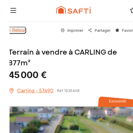
Retour
Imprimer
Partager
Favor
Terrain à vendre à CARLING de
877m²
45 000 €
Carling - 57490
Réf 1635408
Exclusivité