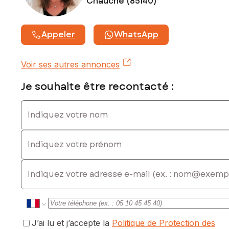
Chauché (85140)
un quartier prisé de La Roche-sur-Yon.
Les informations sur les risques auxquels ce bien est
Appeler
WhatsApp
exposé sont disponibles sur le site Géorisques :
www.georisques.gouv.fr
Voir ses autres annonces
Prix de vente : 77 500 €
Honoraires charge vendeur
Je souhaite être recontacté :
Contactez votre conseiller SAFTI : Schéhérazade
Indiquez votre nom
DJOUDREZ, Tél. : 0614803936, E-mail :
scheherazade.djoudrez@safti.fr - EI - Agent commercial
immatriculé au RSAC de LA ROCHE-SUR-YON sous le
Indiquez votre prénom
numéro 825 138 241
E-mail
J’ai lu et j’accepte la
Politique de Protection des