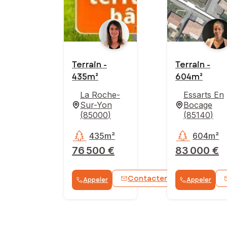
Terrain -
Terrain -
435m²
604m²
La Roche-
Essarts En
Sur-Yon
Bocage
(
85000
)
(
85140
)
435m²
604m²
76 500 €
83 000 €
Contacter
Appeler
Appeler
WhatsApp