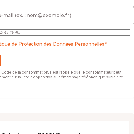
ent commercial immatriculé au RSAC de Annecy sous le numéro
itique de Protection des Données Personnelles
*
du Code de la consommation, il est rappelé que le consommateur peut
itement sur la liste d’opposition au démarchage téléphonique sur le site