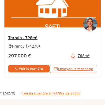
Terrain - 798m²
Frangy
(
74270
)
297 000 €
798m²
Voir le numéro
Envoyer un message
>
GY (74270)
Terrain à vendre à FRANGY de 873m²