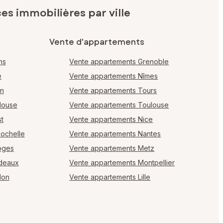
s immobilières par ville
Vente d'appartements
ms
Vente appartements Grenoble
e
Vente appartements Nîmes
en
Vente appartements Tours
louse
Vente appartements Toulouse
t
Vente appartements Nice
Rochelle
Vente appartements Nantes
oges
Vente appartements Metz
rdeaux
Vente appartements Montpellier
lon
Vente appartements Lille