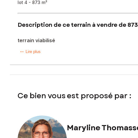
lot 4 - 873 m²
Description de ce terrain à vendre de 873
terrain viabilisé
Situé dans la charmante commune de Frangy (74270), ce terr
Lire plus
tout en étant à proximité des commodités essentielles tell
tranquillité à la recherche d'un cadre de vie agréable.
Ce vaste terrain de 873 m², situé en lotissement de 4 lots, e
laisser libre cours à toutes les possibilités d'aménagement
sûr et stratégique pour ceux en quête d'un havre de paix à
Ce bien vous est proposé par :
Exposition sud - Libre de tout constructeur - Surface de p
Les informations sur les risques auxquels ce bien est expo
Prix de vente honoraires d'agence inclus : 325 000 €
Maryline Thomass
Prix de vente hors honoraires d'agence : 313 625 €
Honoraires : 3,63 % TTC de la valeur du bien hors honorai