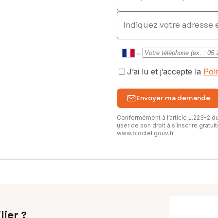
l. : 07 84 58 81 00, E-mail : maryline.thomasset@safti.fr - EI - Ag
E-mail
J’ai lu et j’accepte la
Pol
Envoyer ma demande
Conformément à l’article L.223-2 
user de son droit à s’inscrire gratu
www.bloctel.gouv.fr
.
lier ?