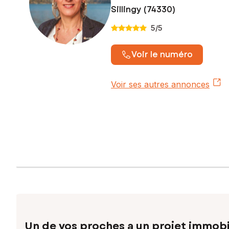
Sillingy (74330)
Contactez votre conseiller SAFTI : Maryline THOMASSET, Té
900 679 861
5
/5
Voir le numéro
Voir ses autres annonces
Un de vos proches a un projet immobi