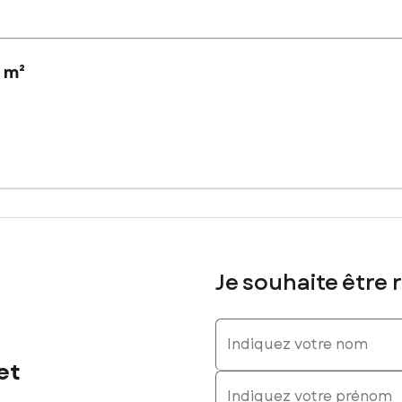
 m²
ain de 873 m² offre un cadre de vie paisible et familial. Frangy b
es que des écoles, des commerces de proximité et des espaces de lois
st entièrement viabilisé et prêt à accueillir la construction d'un pro
, cette parcelle offre la chance unique de concrétiser un projet imm
 personnaliser selon leurs souhaits.
Je souhaite être 
lancher maximale autorisée : 320 m²
sé sont disponibles sur le site Géorisques : www.georisques.gouv.fr
Indiquez votre nom
et
Indiquez votre prénom
res