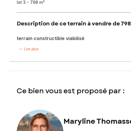
lot 3 - 798 m²
Description de ce terrain à vendre de 798
terrain constructible viabilisé
Situé à Frangy (74270), ce terrain de 798 m² offre une loc
Lire plus
tranquillité et proximité des commodités essentielles telle
alpins offrant des activités outdoor toute l'année.
Ce terrain de 798 m², situé en lotissement de 4 lots, est prê
surface, il offre un potentiel d'aménagement optimal pour
concrétiser un projet immobilier sur mesure.
Ce bien vous est proposé par :
Exposition sud - Libre de tout constructeur - Surface de p
Les informations sur les risques auxquels ce bien est expo
Prix de vente honoraires d'agence inclus : 297 000 €
Maryline Thomass
Prix de vente hors honoraires d'agence : 285 120 €
Honoraires : 4,17 % TTC de la valeur du bien hors honorai