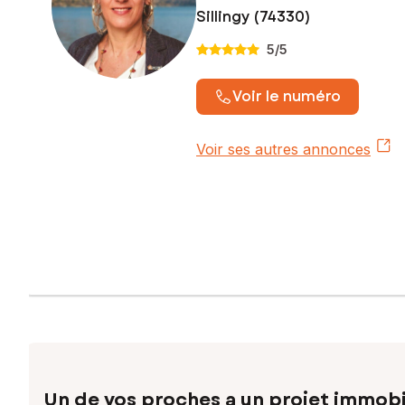
Sillingy (74330)
Contactez votre conseiller SAFTI : Maryline THOMASSET, Té
900 679 861
5
/5
Voir le numéro
Voir ses autres annonces
Un de vos proches a un projet immobi