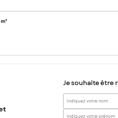
 m²
alisation privilégiée dans une commune dynamique aux portes de la n
s que les écoles, commerces et services. Les amoureux de la montagne
t à accueillir un projet de construction. Sa viabilisation facilite les
 une résidence personnalisée. Cet emplacement au cœur d'un quartie
Je souhaite être 
lancher maximale autorisée : 293 m²
sé sont disponibles sur le site Géorisques : www.georisques.gouv.fr
Indiquez votre nom
et
Indiquez votre prénom
res