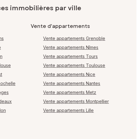
s immobilières par ville
Vente d'appartements
ms
Vente appartements Grenoble
e
Vente appartements Nîmes
en
Vente appartements Tours
louse
Vente appartements Toulouse
t
Vente appartements Nice
Rochelle
Vente appartements Nantes
oges
Vente appartements Metz
rdeaux
Vente appartements Montpellier
lon
Vente appartements Lille