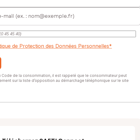
ent commercial immatriculé au RSAC de Annecy sous le numéro
itique de Protection des Données Personnelles
*
du Code de la consommation, il est rappelé que le consommateur peut
itement sur la liste d’opposition au démarchage téléphonique sur le site