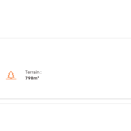
Terrain :
798m²