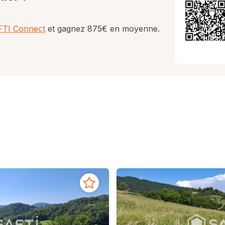
AFTI Connect
et gagnez 875€ en moyenne.