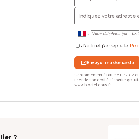
l. : 07 84 58 81 00, E-mail : maryline.thomasset@safti.fr - EI - Ag
E-mail
J’ai lu et j’accepte la
Pol
Envoyer ma demande
Conformément à l’article L.223-2 
user de son droit à s’inscrire gratu
www.bloctel.gouv.fr
.
lier ?