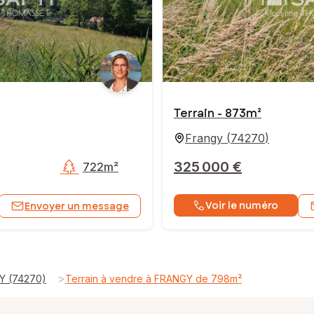
Terrain - 873m²
Frangy
(
74270
)
325 000 €
722m²
Voir le numéro
Envoyer un message
>
GY (74270)
Terrain à vendre à FRANGY de 798m²