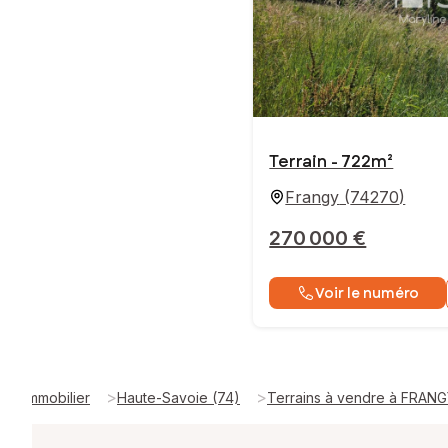
Terrain - 722m²
Frangy
(
74270
)
270 000 €
Voir le numéro
>
>
Immobilier
Haute-Savoie (74)
Terrains à vendre à FRAN