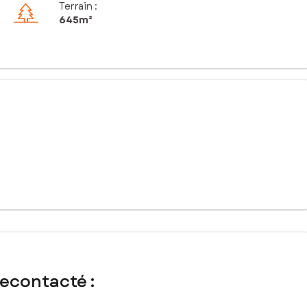
Terrain :
645m²
onnement privilégié.
ible , 194 m² d'emprise au sol possible , Zone UDb du PLU de
recontacté :