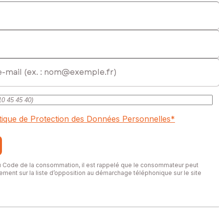
ercial immatriculé au RSAC de TOURS sous le numéro 843 547 381
itique de Protection des Données Personnelles
*
du Code de la consommation, il est rappelé que le consommateur peut
itement sur la liste d’opposition au démarchage téléphonique sur le site