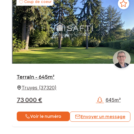
Coup de coeur
Terrain - 645m²
Truyes
(
37320
)
73 000 €
645m²
Voir le numéro
Envoyer un message