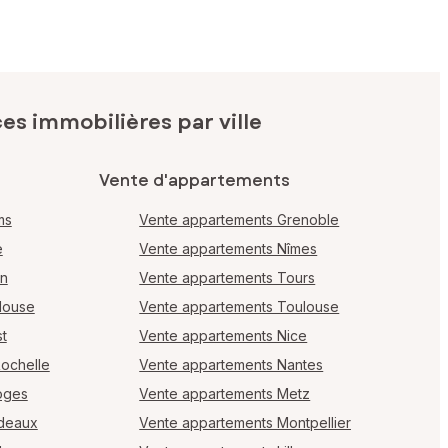
s immobilières par ville
Vente d'appartements
ms
Vente appartements Grenoble
e
Vente appartements Nîmes
en
Vente appartements Tours
louse
Vente appartements Toulouse
t
Vente appartements Nice
Rochelle
Vente appartements Nantes
oges
Vente appartements Metz
rdeaux
Vente appartements Montpellier