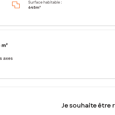
Surface habitable :
645m²
5 m²
s axes
nifique terrain !
re la possibilité de construire une magnifique maison dans un envir
limite de 30 % du bâti : mixte toiture terrasse et toit 2 pentes poss
Je souhaite être 
sé sont disponibles sur le site Géorisques : www.georisques.gouv.fr