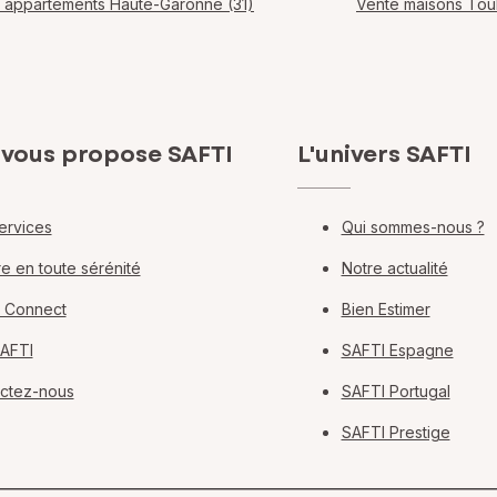
 appartements Haute-Garonne (31)
Vente maisons Tou
 vous propose SAFTI
L'univers SAFTI
ervices
Qui sommes-nous ?
e en toute sérénité
Notre actualité
 Connect
Bien Estimer
SAFTI
SAFTI Espagne
ctez-nous
SAFTI Portugal
SAFTI Prestige