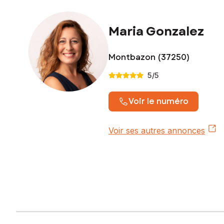
Prix de vente : 80 000 €
Maria Gonzalez
Honoraires charge vendeur
Contactez votre conseiller SAFTI : Maria GONZALEZ, Tél. :
Montbazon (37250)
5
/5
Voir le numéro
Voir ses autres annonces