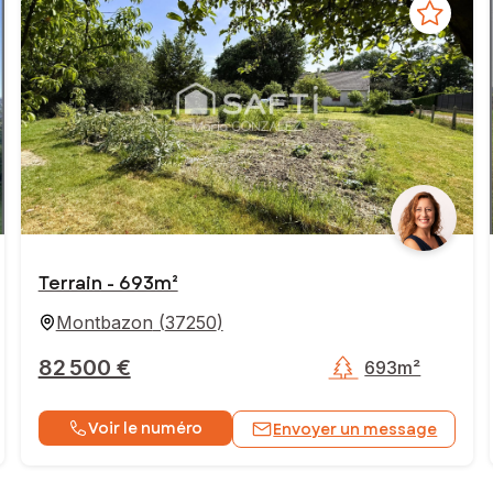
Terrain - 693m²
Montbazon
(
37250
)
82 500 €
693m²
Voir le numéro
Envoyer un message