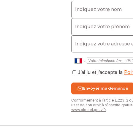
Indiquez votre nom
Indiquez votre prénom
 06 17 87 93 52, E-mail : maria.gonzalez@safti.fr - EI - Agent comm
E-mail
J’ai lu et j’accepte la
Pol
Envoyer ma demande
Conformément à l’article L.223-2 
user de son droit à s’inscrire gratu
www.bloctel.gouv.fr
.