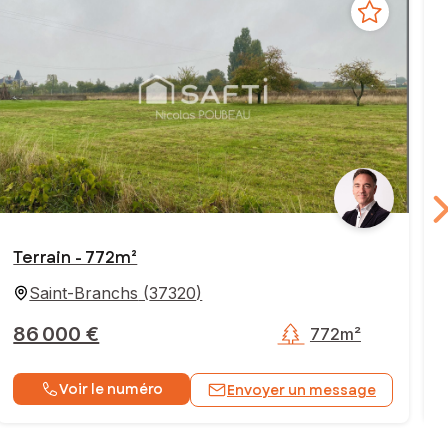
Terrain - 772m²
Saint-Branchs
(
37320
)
86 000 €
772m²
Voir le numéro
Envoyer un message