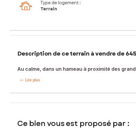
Type de logement :
Terrain
Description de ce terrain à vendre de 64
Au calme, dans un hameau à proximité des grand
Au calme, dans un cadre bucolique, venez découvrir ce mag
Lire plus
Situé dans le Hameau Le Village d'Abas, ce terrain vous off
Le terrain vendu en libre de constructeur.
Aucune contrainte ABF , Toiture terrasse autorisée dans le 
Esvres.
Ce bien vous est proposé par :
A votre disposition pour toute visite et/ou question!
Les informations sur les risques auxquels ce bien est expo