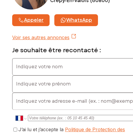
Crepy-En-Valois (60800)
Contactez votre conseiller SAFTI : Carine POLIDO, Tél. :
0624996236, E-mail : carine.polido@safti.fr - EI - Agent
Appeler
WhatsApp
commercial immatriculé au RSAC de Compiègne sous le
numéro 930998174
Voir ses autres annonces
Je souhaite être recontacté :
Indiquez votre nom
Indiquez votre prénom
E-mail
J’ai lu et j’accepte la
Politique de Protection des