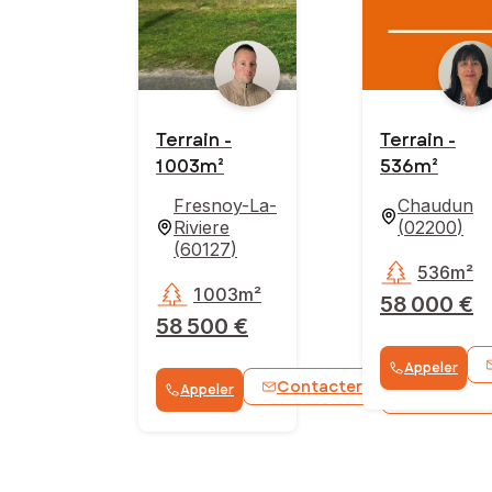
Terrain -
Terrain -
1 003m²
536m²
Fresnoy-La-
Chaudun
Riviere
(
02200
)
(
60127
)
536m²
1 003m²
58 000 €
58 500 €
Appeler
Contacter
Appeler
WhatsApp