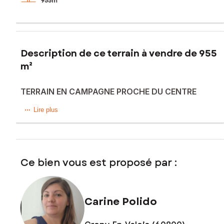
955m²
Description de ce terrain à vendre de 955
m²
TERRAIN EN CAMPAGNE PROCHE DU CENTRE
Situé sur la commune d'Éméville (60123), ce terrain à bâtir
Lire plus
de 955 m² viabilisé, assainissement individuel à prévoir,
offre un cadre de vie privilégié. libre de tout constructeur,
dans une impasse calme, vue sur la forêt, n'hésitez pas à
venir le voir afin de réaliser votre futur projet
Ce bien vous est proposé par :
Les informations sur les risques auxquels ce bien est
exposé sont disponibles sur le site Géorisques :
www.georisques.gouv.fr
Carine Polido
Prix de vente : 54 500 €
Honoraires charge vendeur