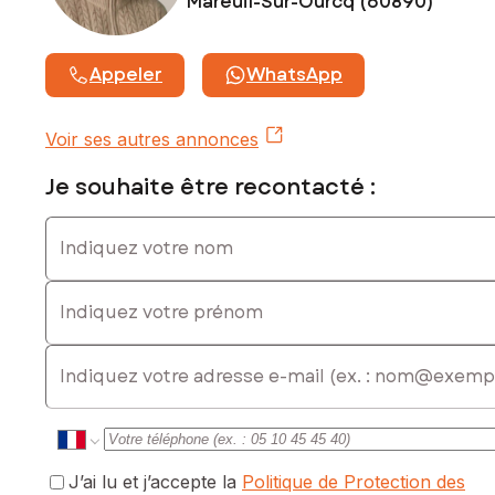
Mareuil-Sur-Ourcq (60890)
exposé sont disponibles sur le site Géorisques :
www.georisques.gouv.fr
Appeler
WhatsApp
Prix de vente : 58 500 €
Honoraires charge vendeur
Voir ses autres annonces
Contactez votre conseiller SAFTI : Yann PIVERT, Tél. :
0685204626, E-mail : yann.pivert@safti.fr - EI - Agent
Je souhaite être recontacté :
commercial immatriculé au RSAC de COMPIEGNE sous le
numéro 492079116
Indiquez votre nom
Indiquez votre prénom
E-mail
J’ai lu et j’accepte la
Politique de Protection des