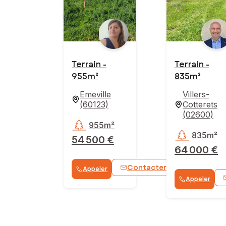
Terrain -
Terrain -
955m²
835m²
Emeville
Villers-
(
60123
)
Cotterets
(
02600
)
955m²
835m²
54 500 €
64 000 €
Contacter
Appeler
WhatsApp
Appeler