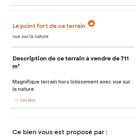
Le point fort de ce terrain
vue sur la nature
Description de ce terrain à vendre de 711
m²
Magnifique terrain hors lotissement avec vue sur
la nature
A seulement 15 minutes de Tours, Au cœur d’un petit
Lire plus
hameau calme, sur la commune de druye venez découvrir
ce très beau terrain constructible hors lotissement d’environ
711 m2.
Vous serez charmé par la magnifique vue dégagée
Ce bien vous est proposé par :
donnant directement sur la nature.