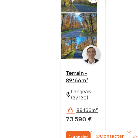
Terrain -
89 166m²
Langeais
(
37130
)
89 166m²
73 590 €
Contacter
Appeler