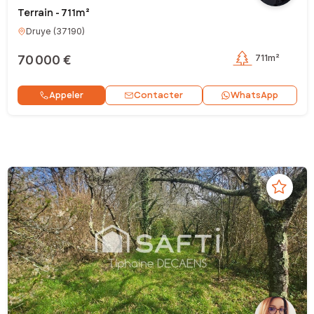
Terrain - 711m²
Druye
(
37190
)
70 000 €
711m²
Contacter
Appeler
WhatsApp