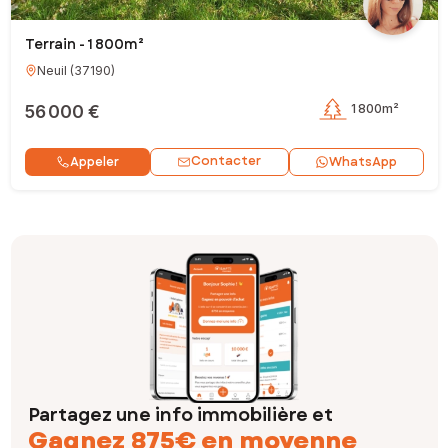
Terrain - 1 800m²
Neuil
(
37190
)
56 000 €
1 800m²
Contacter
Appeler
WhatsApp
Partagez une info immobilière et
Gagnez 875€ en moyenne