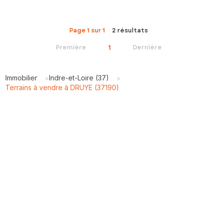
Page 1 sur 1
2 résultats
1
Première
Dernière
Immobilier
Indre-et-Loire (37)
>
>
Terrains à vendre à DRUYE (37190)