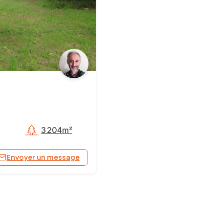
3 204m²
Envoyer un message