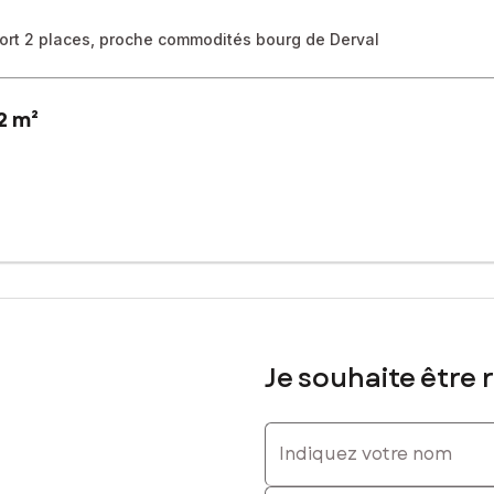
port 2 places, proche commodités bourg de Derval
2 m²
l et à proximité des commodités, ce beau terrain arboré de 1 292 m²
t-à-l’égout. Un carport existant permet le stationnement de deux véh
uction
sé sont disponibles sur le site Géorisques : www.georisques.gouv.fr
Je souhaite être 
Indiquez votre nom
res
 07 70 89 26 22, E-mail : laurence.migot@safti.fr - EI - Agent com