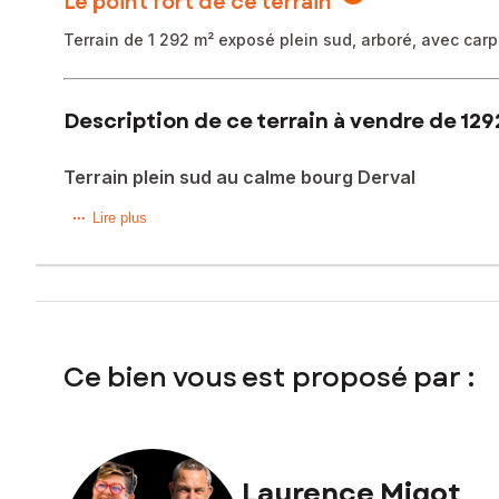
Le point fort de ce terrain
Terrain de 1 292 m² exposé plein sud, arboré, avec car
Description de ce terrain à vendre de 129
Terrain plein sud au calme bourg Derval
Situé dans un environnement calme, dans le bourg de Derva
Lire plus
Non viabilisé, il dispose d’un raccordement possible au tou
Un cadre agréable pour concrétiser votre projet de constr
Les informations sur les risques auxquels ce bien est expo
Ce bien vous est proposé par :
Prix de vente honoraires d'agence inclus : 111 360 €
Prix de vente hors honoraires d'agence : 103 360 €
Honoraires : 7,74 % TTC de la valeur du bien hors honorai
Laurence Migot
Contactez votre conseiller SAFTI : Laurence MIGOT, Tél. :