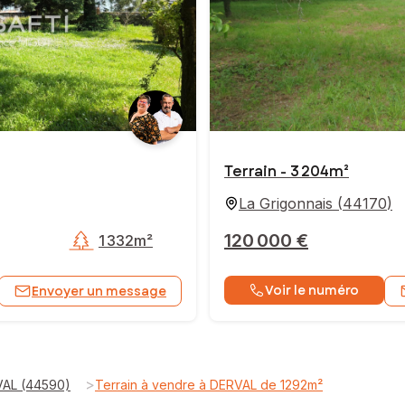
Terrain - 3 204m²
La Grigonnais
(
44170
)
120 000 €
1 332m²
Voir le numéro
Envoyer un message
>
VAL (44590)
Terrain à vendre à DERVAL de 1292m²