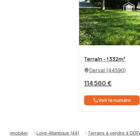
Terrain - 1 332m²
Derval
(
44590
)
114 560 €
Voir le numéro
>
>
Immobilier
Loire-Atlantique (44)
Terrains à vendre à DER