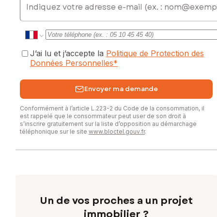
Prix de vente : 120 000 €
Honoraires charge vendeur
Contactez votre conseiller SAFTI : René ROUSSEAU, Tél. :
06 75 77 91 61, E-mail : rene.rousseau@safti.fr - EI - Agent
commercial immatriculé au RSAC de SAINT-NAZAIRE sous le
J’ai lu et j’accepte la
Politique de Protection des
numéro 411 106 594
Données Personnelles
*
Envoyer ma demande
Conformément à l’article L.223-2 du Code de la consommation, il
est rappelé que le consommateur peut user de son droit à
s’inscrire gratuitement sur la liste d’opposition au démarchage
téléphonique sur le site
www.bloctel.gouv.fr
.
Un de vos proches a un projet
immobilier ?