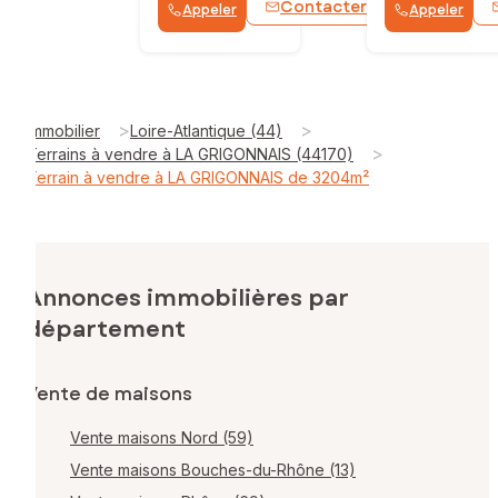
Contacter
Appeler
Appeler
WhatsApp
>
>
Immobilier
Loire-Atlantique (44)
>
Terrains à vendre à LA GRIGONNAIS (44170)
Terrain à vendre à LA GRIGONNAIS de 3204m²
Annonces immobilières par
département
Vente de maisons
Vente maisons Nord (59)
Vente maisons Bouches-du-Rhône (13)