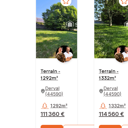
Terrain -
Terrain -
1 292m²
1 332m²
Derval
Derval
(
44590
)
(
44590
)
1 292m²
1 332m²
111 360 €
114 560 €