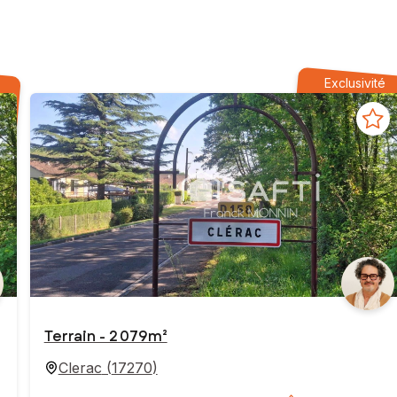
Exclusivité
Terrain - 2 079m²
Clerac
(
17270
)