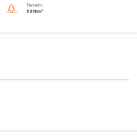
Terrain :
3 518m²
le dynamique. Proche des commodités locales, des commerces et
ion Nord-Sud, il promet une luminosité optimale tout au long de