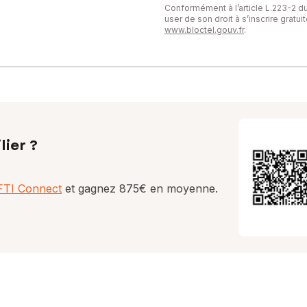
Conformément à l’article L.223-2 
user de son droit à s’inscrire gratu
www.bloctel.gouv.fr
.
lier ?
AFTI Connect
et gagnez 875€ en moyenne.