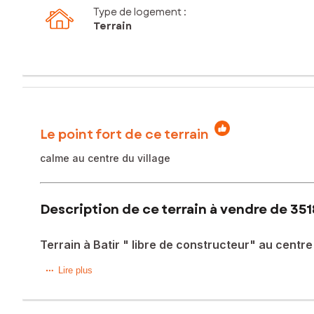
Type de logement :
Terrain
Le point fort de ce terrain
calme au centre du village
Description de ce terrain à vendre de 351
Terrain à Batir " libre de constructeur" au centre
Situé dans la charmante commune de Clérac (17270), ce te
Lire plus
des services essentiels, ce terrain bénéficie d'un emplace
la journée, offrant un environnement propice à la détente e