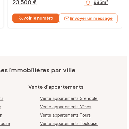
23 500 €
985m²
Voir le numéro
Envoyer un message
s immobilières par ville
Vente d'appartements
ms
Vente appartements Grenoble
e
Vente appartements Nîmes
en
Vente appartements Tours
louse
Vente appartements Toulouse