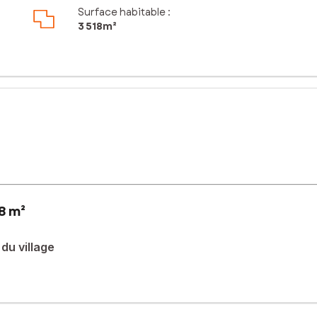
Surface habitable :
3 518m²
8 m²
 du village
rrain de 3518 m² offre un cadre de vie paisible au cœur d'une vil
ment idéal pour construire la maison de vos rêves. Avec une exposit
t au bien-être.