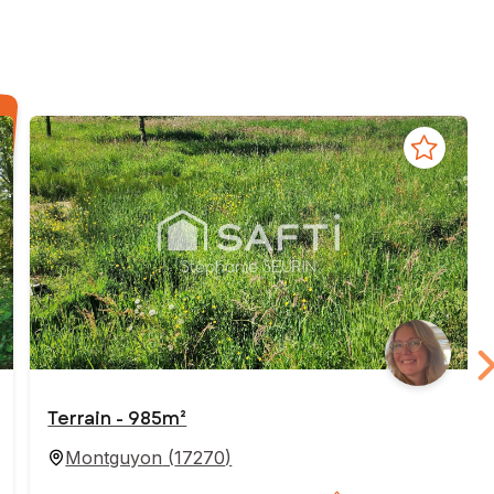
Terrain - 985m²
Montguyon
(
17270
)