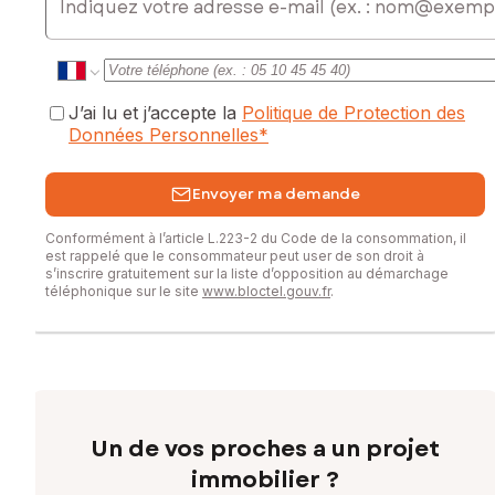
0658052501, E-mail : joachim.roux@safti.fr - EI - Agent
commercial immatriculé au RSAC de BORDEAUX sous le
numéro 490 405 321
J’ai lu et j’accepte la
Politique de Protection des
Données Personnelles
*
Envoyer ma demande
Conformément à l’article L.223-2 du Code de la consommation, il
est rappelé que le consommateur peut user de son droit à
s’inscrire gratuitement sur la liste d’opposition au démarchage
téléphonique sur le site
www.bloctel.gouv.fr
.
Un de vos proches a un projet
immobilier ?