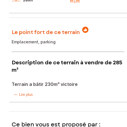
285m²
Le point fort de ce terrain
Emplacement, parking
Description de ce terrain à vendre de 285
m²
Terrain a bâtir 230m² victoire
Situé à Bordeaux (33800), ce terrain de 285 m² entre
Lire plus
victoire et Nansouty offre une opportunité rare dans un
environnement urbain animé mais au calme. La proximité
des transports en commun tels que le tramway et le train
facilite les déplacements au quotidien, tandis que la
Ce bien vous est proposé par :
présence d'écoles à proximité en fait un emplacement idéal