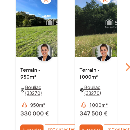
Terrain -
Terrain -
950m²
1 000m²
Bouliac
Bouliac
(
33270
)
(
33270
)
950m²
1 000m²
330 000 €
347 500 €
Contacter
Contact