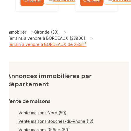
Appeler
Appeler
WhatsApp
>
>
Immobilier
Gironde (33)
>
Terrains à vendre à BORDEAUX (33800)
Terrain à vendre à BORDEAUX de 285m²
Annonces immobilières par
département
Vente de maisons
Vente maisons Nord (59)
Vente maisons Bouches-du-Rhône (13)
Vente maisons Rhône (69)