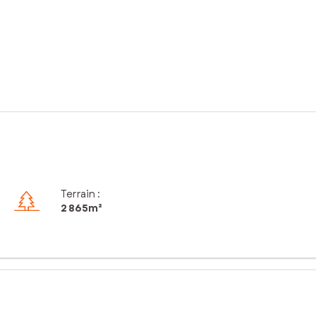
Terrain :
2 865m²