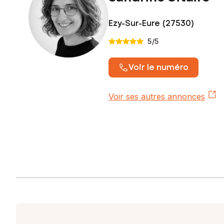
Les informations sur les risques auxquels ce bien est expo
Ezy-Sur-Eure (27530)
Prix de vente : 56 000 €
Honoraires charge vendeur
5
/5
Contactez votre conseiller SAFTI : Sandrine CITAIRE, Tél.
Voir le numéro
Voir ses autres annonces