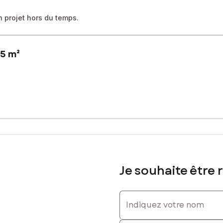
n projet hors du temps.
65 m²
séduira les amateurs de calme et de grands espaces. Ici, le cadre e
maison familiale agréable à vivre, loin de toute agitation.
offre de belles perspectives d’aménagement. Une plateforme plane es
hitectural original, avec des extérieurs pensés en harmonie avec le 
vie unique.
Je souhaite être 
grande liberté pour imaginer une maison fonctionnelle, lumineuse et 
 du volume, de la tranquillité et une vraie identité.
Indiquez votre nom
ement ?
tte belle réflexion.