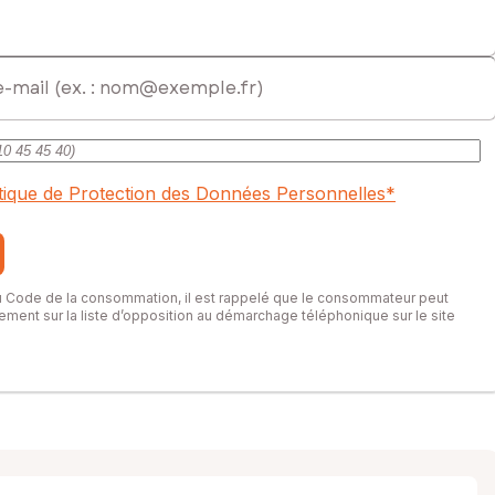
ercial immatriculé au RSAC de EVREUX sous le numéro 934372970
itique de Protection des Données Personnelles
*
du Code de la consommation, il est rappelé que le consommateur peut
itement sur la liste d’opposition au démarchage téléphonique sur le site