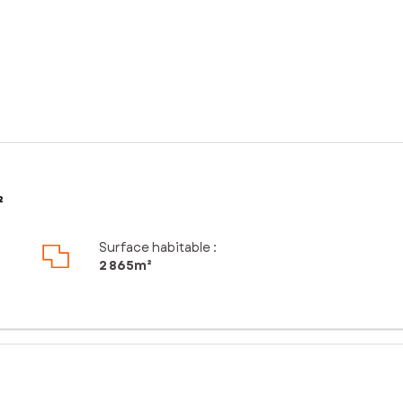
²
Surface habitable :
2 865m²