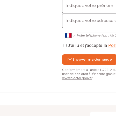
Indiquez votre prénom
sé sont disponibles sur le site Géorisques : www.georisques.gouv.fr
E-mail
 : 0660087733, E-mail : sandrine.citaire@safti.fr - EI - Agent comm
J’ai lu et j’accepte la
Pol
Envoyer ma demande
Conformément à l’article L.223-2 
user de son droit à s’inscrire gratu
www.bloctel.gouv.fr
.