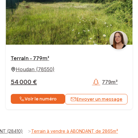
Terrain - 779m²
Houdan
(
78550
)
54 000 €
779m²
Voir le numéro
Envoyer un message
>
NT (28410)
Terrain à vendre à ABONDANT de 2865m²