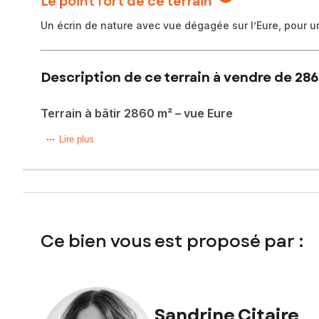
Le point fort de ce terrain
Un écrin de nature avec vue dégagée sur l’Eure, pour u
Description de ce terrain à vendre de 28
Terrain à bâtir 2860 m² – vue Eure
Sur la commune d’Abondant, ce terrain à bâtir de 2 860 m² 
Lire plus
l’Eure et une atmosphère paisible, idéale pour imaginer une 
Le terrain est en pente, ce qui lui donne du caractère et 
future maison. Ce relief permet de concevoir un projet arc
détente avec vue… un vrai potentiel pour créer un lieu de 
Ce bien vous est proposé par :
Constructible et non viabilisé, ce terrain vous laisse une 
celles et ceux qui recherchent un projet de vie au vert, avec
Vous souhaitez découvrir ce lieu et vous projeter concrèt
Contactez-moi, je serai ravie de vous accompagner dans ce
Sandrine Citaire