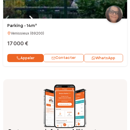
Parking - 14m²
Venissieux
(
69200
)
17 000 €
Contacter
Appeler
WhatsApp