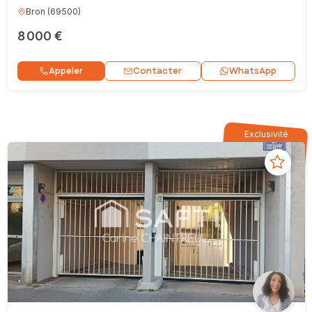
Bron
(
69500
)
8 000 €
Contacter
Appeler
WhatsApp
Exclusivité