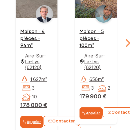
Maison - 4
Maison - 5
pièces -
pièces -
94m²
100m²
Aire-Sur-
Aire-Sur-
La-Lys
La-Lys
(
62120
)
(
62120
)
1 627m²
656m²
3
3
2
179 900 €
10
178 000 €
Contact
Appeler
Contacter
Appeler
WhatsApp