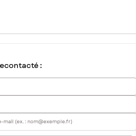
matriculé au RSAC de Tours sous le numéro 911551414
recontacté :