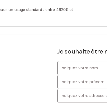
33499971, E-mail : anne.guibert@safti.fr - EI - Agent commercial im
pour un usage standard :
entre 4920€ et
Je souhaite être 
Indiquez votre nom
Indiquez votre prénom
E-mail