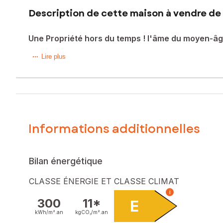
Description de cette maison à vendre de 
Une Propriété hors du temps ! l'âme du moyen-âg
Au coeur de Villeloin Coulangé, à proximité immédiate de l
Lire plus
maisons où l'élégance de l'ancien s'allie parfaitement ave
maison principale d'environ 145 m² dans laquelle les amoure
d'un salon avec poêle à bois, d'une salle d'eau avec toilet
escalier opposé au premier vous mène quant à lui à deux c
cuisine, d'une pièce de vie/chambre, d'une salle d'eau av
extérieur, vous permettra d'accueillir vos amis ou d'envisag
Informations additionnelles
Une cour à l'avant avec accès à deux caves voutées, une co
portail, un emplacement avec une petite construction d'époq
changement de l'ensemble des fenêtres et portes d'entrées
Contactez-moi !
Bilan énergétique
Les informations sur les risques auxquels ce bien est expo
CLASSE ÉNERGIE ET CLASSE CLIMAT
i
Prix de vente : 365 000 €
300
11*
E
Honoraires charge vendeur
kWh/m².
an
kgCO₂/m².
an