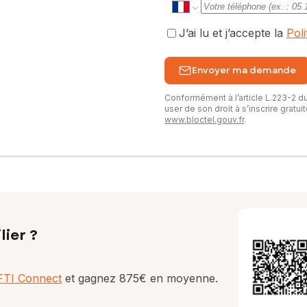
J’ai lu et j’accepte la
Pol
Envoyer ma demande
Conformément à l’article L.223-2 
user de son droit à s’inscrire gratu
www.bloctel.gouv.fr
.
lier ?
AFTI Connect
et gagnez 875€ en moyenne.