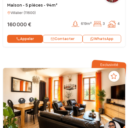
Maison - 5 pièces - 94m²
Villalier
(
11600
)
160 000 €
619m²
3
4
Contacter
Appeler
WhatsApp
Exclusivité