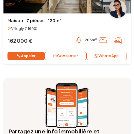
Maison - 7 pièces - 120m²
Villegly
(
11600
)
162 000 €
206m²
3
1
Contacter
Appeler
WhatsApp
Partagez une info immobilière et